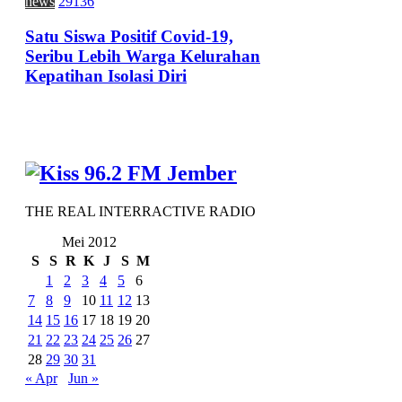
news
29136
Satu Siswa Positif Covid-19,
Seribu Lebih Warga Kelurahan
Kepatihan Isolasi Diri
THE REAL INTERRACTIVE RADIO
Mei 2012
S
S
R
K
J
S
M
1
2
3
4
5
6
7
8
9
10
11
12
13
14
15
16
17
18
19
20
21
22
23
24
25
26
27
28
29
30
31
« Apr
Jun »