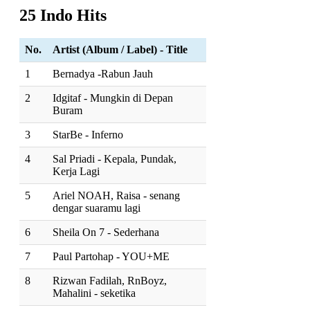
25 Indo Hits
No.
Artist (Album / Label) - Title
1
Bernadya -Rabun Jauh
2
Idgitaf - Mungkin di Depan
Buram
3
StarBe - Inferno
4
Sal Priadi - Kepala, Pundak,
Kerja Lagi
5
Ariel NOAH, Raisa - senang
dengar suaramu lagi
6
Sheila On 7 - Sederhana
7
Paul Partohap - YOU+ME
8
Rizwan Fadilah, RnBoyz,
Mahalini - seketika