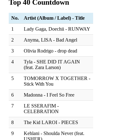
Top 40 Countdown
No.
Artist (Album / Label) - Title
1
Lady Gaga, Doechii - RUNWAY
2
Anyma, LISA - Bad Angel
3
Olivia Rodrigo - drop dead
4
Tyla - SHE DID IT AGAIN
(feat. Zara Larson)
5
TOMORROW X TOGETHER -
Stick With You
6
Madonna - I Feel So Free
7
LE SSERAFIM -
CELEBRATION
8
The Kid LAROI - PIECES
9
Kehlani - Shoulda Never (feat.
USHER)