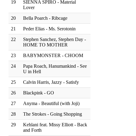
19
SIENNA SPIRO - Material
Lover
20
Bella Poarch - Ribcage
21
Peder Elias - Ms. Serotonin
22
Stephen Sanchez, Stephen Day -
HOME TO MOTHER
23
BABYMONSTER - CHOOM
24
Papa Roach, Hanumankind - See
U in Hell
25
⁠Calvin Harris, Jazzy - Satisfy
26
Blackpink - GO
27
Anyma - Beautiful (with Joji)
28
The Strokes - Going Shopping
29
Kehlani feat. Missy Elliott - Back
and Forth