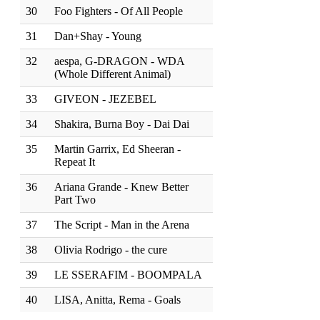
30
Foo Fighters - Of All People
31
Dan+Shay - Young
32
aespa, G-DRAGON - WDA
(Whole Different Animal)
33
GIVEON - JEZEBEL
34
Shakira, Burna Boy - Dai Dai
35
Martin Garrix, Ed Sheeran -
Repeat It
36
Ariana Grande - Knew Better
Part Two
37
The Script - Man in the Arena
38
Olivia Rodrigo - the cure
39
LE SSERAFIM - BOOMPALA
40
LISA, Anitta, Rema - Goals