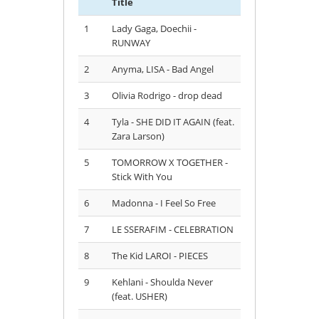
Title
1
Lady Gaga, Doechii -
RUNWAY
2
Anyma, LISA - Bad Angel
3
Olivia Rodrigo - drop dead
4
Tyla - SHE DID IT AGAIN (feat.
Zara Larson)
5
TOMORROW X TOGETHER -
Stick With You
6
Madonna - I Feel So Free
7
LE SSERAFIM - CELEBRATION
8
The Kid LAROI - PIECES
9
Kehlani - Shoulda Never
(feat. USHER)