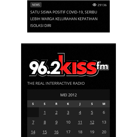
NEWS
29136
SATU SISWA POSITIF COVID-19, SERIBU
LEBIH WARGA KELURAHAN KEPATIHAN
ISOLASI DIRI
THE REAL INTERRACTIVE RADIO
MEI 2012
S
S
R
K
J
S
M
1
2
3
4
5
6
7
8
9
10
11
12
13
14
15
16
17
18
19
20