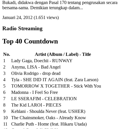
Bukadi, didakwa dengan Pasal 170 tentang pengrusakan secara
bersama-sama. Demikian terungkap dalam...
Januari 24, 2012
(1.651 views)
Radio Streaming
Top 40 Countdown
No.
Artist (Album / Label) - Title
1
Lady Gaga, Doechii - RUNWAY
2
Anyma, LISA - Bad Angel
3
Olivia Rodrigo - drop dead
4
Tyla - SHE DID IT AGAIN (feat. Zara Larson)
5
TOMORROW X TOGETHER - Stick With You
6
Madonna - I Feel So Free
7
LE SSERAFIM - CELEBRATION
8
The Kid LAROI - PIECES
9
Kehlani - Shoulda Never (feat. USHER)
10
The Chainsmoker, Oaks - Already Know
11
Charlie Puth - Home (feat. Hikaru Utada)