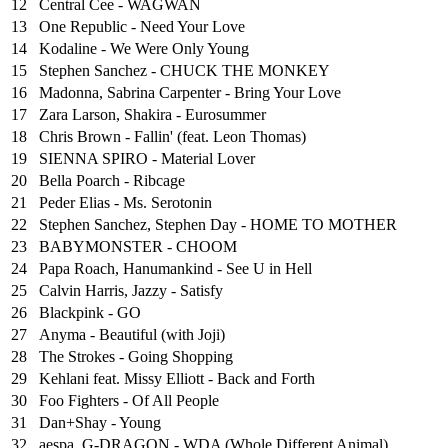
12
Central Cee - WAGWAN
13
One Republic - Need Your Love
14
Kodaline - We Were Only Young
15
Stephen Sanchez - CHUCK THE MONKEY
16
Madonna, Sabrina Carpenter - Bring Your Love
17
Zara Larson, Shakira - Eurosummer
18
Chris Brown - Fallin' (feat. Leon Thomas)
19
SIENNA SPIRO - Material Lover
20
Bella Poarch - Ribcage
21
Peder Elias - Ms. Serotonin
22
Stephen Sanchez, Stephen Day - HOME TO MOTHER
23
BABYMONSTER - CHOOM
24
Papa Roach, Hanumankind - See U in Hell
25
⁠Calvin Harris, Jazzy - Satisfy
26
Blackpink - GO
27
Anyma - Beautiful (with Joji)
28
The Strokes - Going Shopping
29
Kehlani feat. Missy Elliott - Back and Forth
30
Foo Fighters - Of All People
31
Dan+Shay - Young
32
aespa, G-DRAGON - WDA (Whole Different Animal)