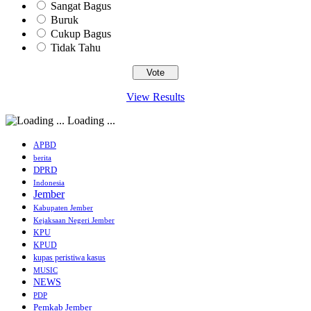
Sangat Bagus
Buruk
Cukup Bagus
Tidak Tahu
View Results
Loading ...
APBD
berita
DPRD
Indonesia
Jember
Kabupaten Jember
Kejaksaan Negeri Jember
KPU
KPUD
kupas peristiwa kasus
MUSIC
NEWS
PDP
Pemkab Jember