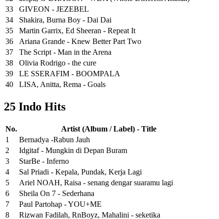
33
GIVEON - JEZEBEL
34
Shakira, Burna Boy - Dai Dai
35
Martin Garrix, Ed Sheeran - Repeat It
36
Ariana Grande - Knew Better Part Two
37
The Script - Man in the Arena
38
Olivia Rodrigo - the cure
39
LE SSERAFIM - BOOMPALA
40
LISA, Anitta, Rema - Goals
25 Indo Hits
No.
Artist (Album / Label) - Title
1
Bernadya -Rabun Jauh
2
Idgitaf - Mungkin di Depan Buram
3
StarBe - Inferno
4
Sal Priadi - Kepala, Pundak, Kerja Lagi
5
Ariel NOAH, Raisa - senang dengar suaramu lagi
6
Sheila On 7 - Sederhana
7
Paul Partohap - YOU+ME
8
Rizwan Fadilah, RnBoyz, Mahalini - seketika