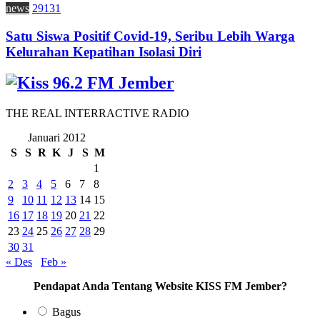
news
29131
Satu Siswa Positif Covid-19, Seribu Lebih Warga
Kelurahan Kepatihan Isolasi Diri
THE REAL INTERRACTIVE RADIO
Januari 2012
S
S
R
K
J
S
M
1
2
3
4
5
6
7
8
9
10
11
12
13
14
15
16
17
18
19
20
21
22
23
24
25
26
27
28
29
30
31
« Des
Feb »
Pendapat Anda Tentang Website KISS FM Jember?
Bagus