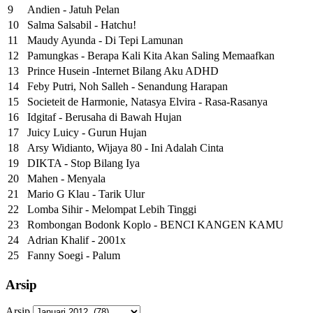
9
Andien - Jatuh Pelan
10
Salma Salsabil - Hatchu!
11
Maudy Ayunda - Di Tepi Lamunan
12
Pamungkas - Berapa Kali Kita Akan Saling Memaafkan
13
Prince Husein -Internet Bilang Aku ADHD
14
Feby Putri, Noh Salleh - Senandung Harapan
15
Societeit de Harmonie, Natasya Elvira - Rasa-Rasanya
16
Idgitaf - Berusaha di Bawah Hujan
17
Juicy Luicy - Gurun Hujan
18
Arsy Widianto, Wijaya 80 - Ini Adalah Cinta
19
DIKTA - Stop Bilang Iya
20
Mahen - Menyala
21
Mario G Klau - Tarik Ulur
22
Lomba Sihir - Melompat Lebih Tinggi
23
Rombongan Bodonk Koplo - BENCI KANGEN KAMU
24
Adrian Khalif - 2001x
25
Fanny Soegi - Palum
Arsip
Arsip