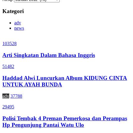
Kategori
adv
news
103528
Arti Singkatan Dalam Bahasa Inggris
51482
Haddad Alwi Luncurkan Album KIDUNG CINTA
UNTUK AYAH BUNDA
adv
37788
29495
Polisi Tembak 4 Preman Pemerkosa dan Perampas
Hp Pengunjung Pantai Watu Ulo