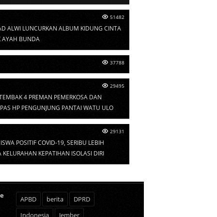
51482
D ALWI LUNCURKAN ALBUM KIDUNG CINTA
 AYAH BUNDA
37788
29495
I TEMBAK 4 PREMAN PEMERKOSA DAN
PAS HP PENGUNJUNG PANTAI WATU ULO
29131
ISWA POSITIF COVID-19, SERIBU LEBIH
KELURAHAN KEPATIHAN ISOLASI DIRI
te
APBD
berita
DPRD
Indonesia
Jember