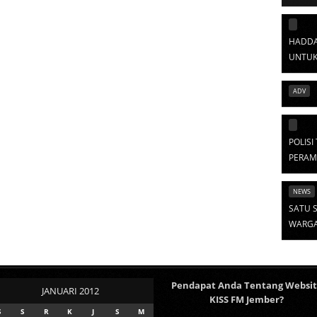
HADDA
UNTUK
ADV
POLIS
PERAM
NEWS
SATU S
WARGA 
Pendapat Anda Tentang Websi
JANUARI 2012
KISS FM Jember?
S
S
R
K
J
S
M