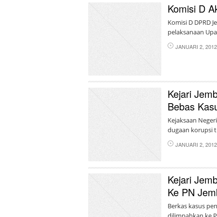
Komisi D A
Komisi D DPRD J
pelaksanaan Upa
JANUARI 2, 201
Kejari Jem
Bebas Kasu
Kejaksaan Negeri
dugaan korupsi t
JANUARI 2, 201
Kejari Jem
Ke PN Jem
Berkas kasus pen
dilimpahkan ke P