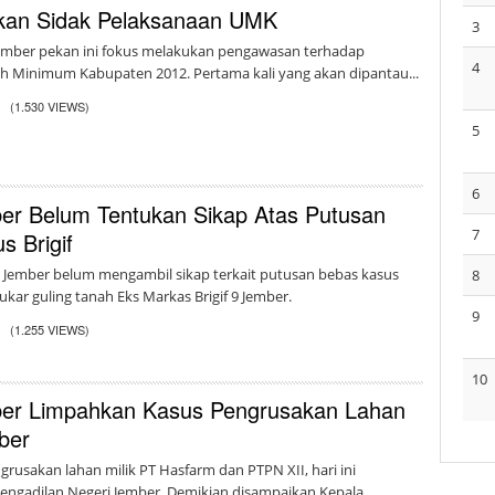
kan Sidak Pelaksanaan UMK
3
ember pekan ini fokus melakukan pengawasan terhadap
4
h Minimum Kabupaten 2012. Pertama kali yang akan dipantau...
2
(1.530 VIEWS)
5
6
ber Belum Tentukan Sikap Atas Putusan
7
s Brigif
 Jember belum mengambil sikap terkait putusan bebas kasus
8
ukar guling tanah Eks Markas Brigif 9 Jember.
9
2
(1.255 VIEWS)
10
ber Limpahkan Kasus Pengrusakan Lahan
ber
grusakan lahan milik PT Hasfarm dan PTPN XII, hari ini
engadilan Negeri Jember. Demikian disampaikan Kepala...