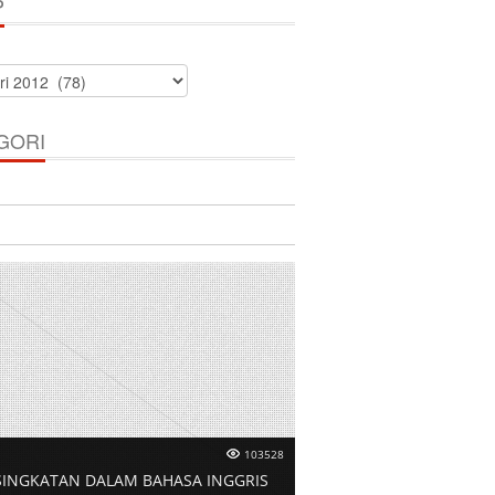
P
GORI
103528
SINGKATAN DALAM BAHASA INGGRIS