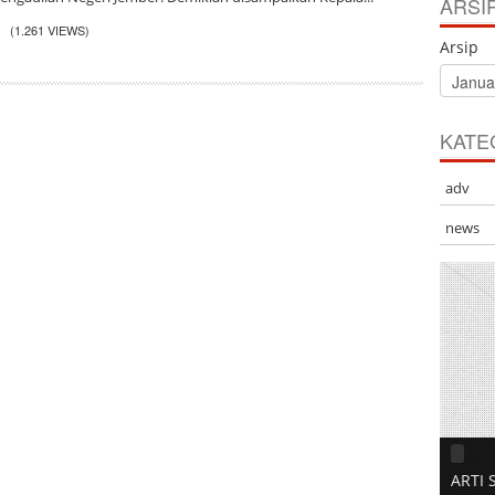
ARSI
2
(1.261 VIEWS)
Arsip
KATE
adv
news
ARTI 