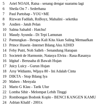
5
Ariel NOAH, Raisa - senang dengar suaramu lagi
6
Sheila On 7 - Sederhana
7
Paul Partohap - YOU+ME
8
Rizwan Fadilah, RnBoyz, Mahalini - seketika
9
Andien - Jatuh Pelan
10
Salma Salsabil - Hatchu!
11
Maudy Ayunda - Di Tepi Lamunan
12
Pamungkas - Berapa Kali Kita Akan Saling Memaafkan
13
Prince Husein -Internet Bilang Aku ADHD
14
Feby Putri, Noh Salleh - Senandung Harapan
15
Societeit de Harmonie, Natasya Elvira - Rasa-Rasanya
16
Idgitaf - Berusaha di Bawah Hujan
17
Juicy Luicy - Gurun Hujan
18
Arsy Widianto, Wijaya 80 - Ini Adalah Cinta
19
DIKTA - Stop Bilang Iya
20
Mahen - Menyala
21
Mario G Klau - Tarik Ulur
22
Lomba Sihir - Melompat Lebih Tinggi
23
Rombongan Bodonk Koplo - BENCI KANGEN KAMU
24
Adrian Khalif - 2001x