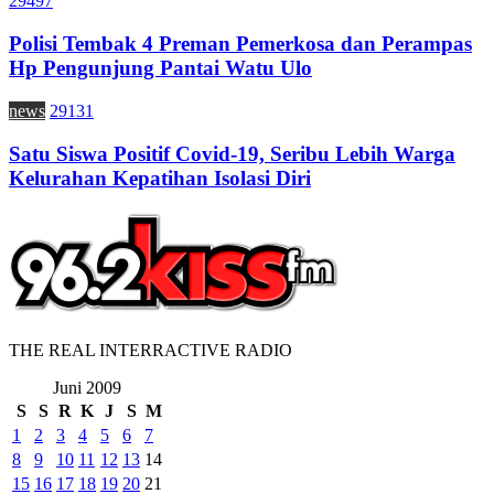
29497
Polisi Tembak 4 Preman Pemerkosa dan Perampas
Hp Pengunjung Pantai Watu Ulo
news
29131
Satu Siswa Positif Covid-19, Seribu Lebih Warga
Kelurahan Kepatihan Isolasi Diri
THE REAL INTERRACTIVE RADIO
Juni 2009
S
S
R
K
J
S
M
1
2
3
4
5
6
7
8
9
10
11
12
13
14
15
16
17
18
19
20
21