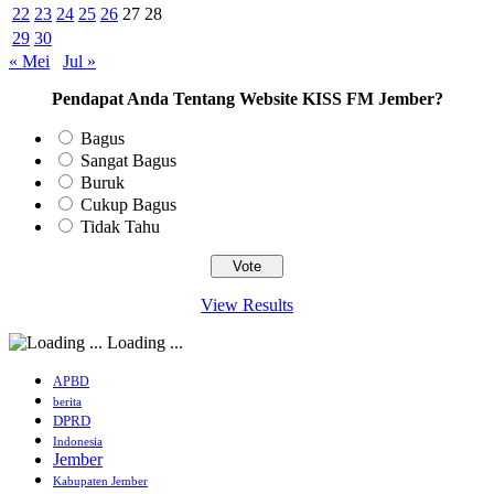
22
23
24
25
26
27
28
29
30
« Mei
Jul »
Pendapat Anda Tentang Website KISS FM Jember?
Bagus
Sangat Bagus
Buruk
Cukup Bagus
Tidak Tahu
View Results
Loading ...
APBD
berita
DPRD
Indonesia
Jember
Kabupaten Jember