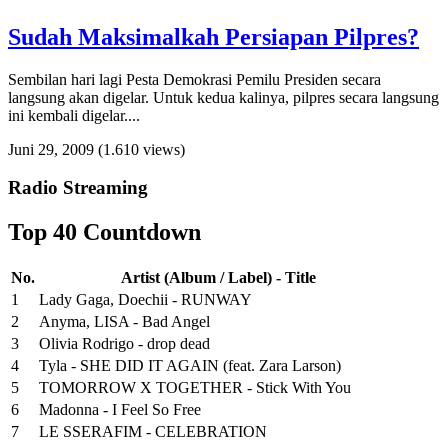
Sudah Maksimalkah Persiapan Pilpres?
Sembilan hari lagi Pesta Demokrasi Pemilu Presiden secara
langsung akan digelar. Untuk kedua kalinya, pilpres secara langsung
ini kembali digelar....
Juni 29, 2009
(1.610 views)
Radio Streaming
Top 40 Countdown
No.
Artist (Album / Label) - Title
1
Lady Gaga, Doechii - RUNWAY
2
Anyma, LISA - Bad Angel
3
Olivia Rodrigo - drop dead
4
Tyla - SHE DID IT AGAIN (feat. Zara Larson)
5
TOMORROW X TOGETHER - Stick With You
6
Madonna - I Feel So Free
7
LE SSERAFIM - CELEBRATION