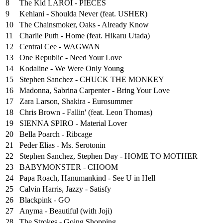
8
The Kid LAROI - PIECES
9
Kehlani - Shoulda Never (feat. USHER)
10
The Chainsmoker, Oaks - Already Know
11
Charlie Puth - Home (feat. Hikaru Utada)
12
Central Cee - WAGWAN
13
One Republic - Need Your Love
14
Kodaline - We Were Only Young
15
Stephen Sanchez - CHUCK THE MONKEY
16
Madonna, Sabrina Carpenter - Bring Your Love
17
Zara Larson, Shakira - Eurosummer
18
Chris Brown - Fallin' (feat. Leon Thomas)
19
SIENNA SPIRO - Material Lover
20
Bella Poarch - Ribcage
21
Peder Elias - Ms. Serotonin
22
Stephen Sanchez, Stephen Day - HOME TO MOTHER
23
BABYMONSTER - CHOOM
24
Papa Roach, Hanumankind - See U in Hell
25
⁠Calvin Harris, Jazzy - Satisfy
26
Blackpink - GO
27
Anyma - Beautiful (with Joji)
28
The Strokes - Going Shopping