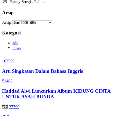
25
Fanny Soegi - Palum
Arsip
Arsip
Kategori
adv
news
103529
Arti Singkatan Dalam Bahasa Inggris
51482
Haddad Alwi Luncurkan Album KIDUNG CINTA
UNTUK AYAH BUNDA
adv
37790