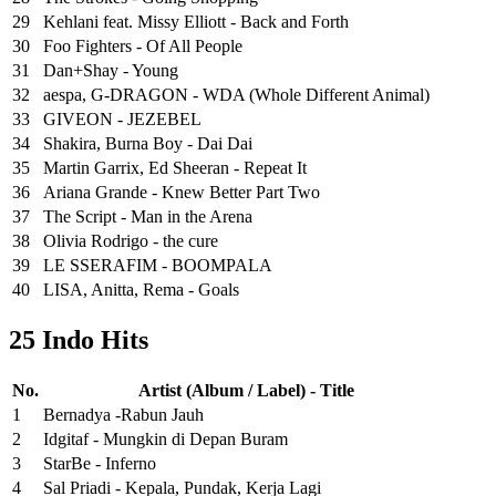
29
Kehlani feat. Missy Elliott - Back and Forth
30
Foo Fighters - Of All People
31
Dan+Shay - Young
32
aespa, G-DRAGON - WDA (Whole Different Animal)
33
GIVEON - JEZEBEL
34
Shakira, Burna Boy - Dai Dai
35
Martin Garrix, Ed Sheeran - Repeat It
36
Ariana Grande - Knew Better Part Two
37
The Script - Man in the Arena
38
Olivia Rodrigo - the cure
39
LE SSERAFIM - BOOMPALA
40
LISA, Anitta, Rema - Goals
25 Indo Hits
No.
Artist (Album / Label) - Title
1
Bernadya -Rabun Jauh
2
Idgitaf - Mungkin di Depan Buram
3
StarBe - Inferno
4
Sal Priadi - Kepala, Pundak, Kerja Lagi