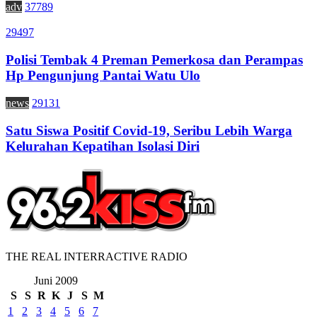
adv
37789
29497
Polisi Tembak 4 Preman Pemerkosa dan Perampas
Hp Pengunjung Pantai Watu Ulo
news
29131
Satu Siswa Positif Covid-19, Seribu Lebih Warga
Kelurahan Kepatihan Isolasi Diri
THE REAL INTERRACTIVE RADIO
Juni 2009
S
S
R
K
J
S
M
1
2
3
4
5
6
7