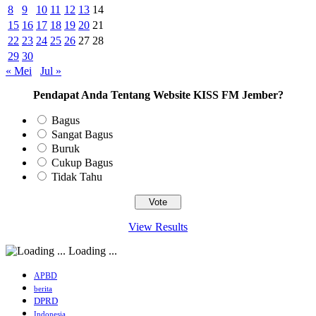
8
9
10
11
12
13
14
15
16
17
18
19
20
21
22
23
24
25
26
27
28
29
30
« Mei
Jul »
Pendapat Anda Tentang Website KISS FM Jember?
Bagus
Sangat Bagus
Buruk
Cukup Bagus
Tidak Tahu
View Results
Loading ...
APBD
berita
DPRD
Indonesia