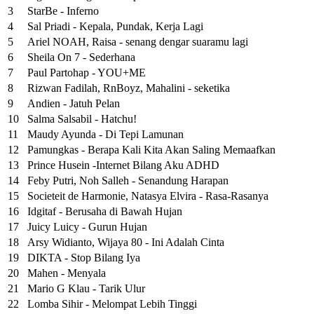
3
StarBe - Inferno
4
Sal Priadi - Kepala, Pundak, Kerja Lagi
5
Ariel NOAH, Raisa - senang dengar suaramu lagi
6
Sheila On 7 - Sederhana
7
Paul Partohap - YOU+ME
8
Rizwan Fadilah, RnBoyz, Mahalini - seketika
9
Andien - Jatuh Pelan
10
Salma Salsabil - Hatchu!
11
Maudy Ayunda - Di Tepi Lamunan
12
Pamungkas - Berapa Kali Kita Akan Saling Memaafkan
13
Prince Husein -Internet Bilang Aku ADHD
14
Feby Putri, Noh Salleh - Senandung Harapan
15
Societeit de Harmonie, Natasya Elvira - Rasa-Rasanya
16
Idgitaf - Berusaha di Bawah Hujan
17
Juicy Luicy - Gurun Hujan
18
Arsy Widianto, Wijaya 80 - Ini Adalah Cinta
19
DIKTA - Stop Bilang Iya
20
Mahen - Menyala
21
Mario G Klau - Tarik Ulur
22
Lomba Sihir - Melompat Lebih Tinggi