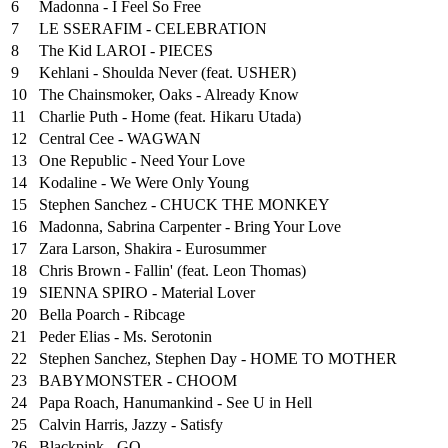
6
Madonna - I Feel So Free
7
LE SSERAFIM - CELEBRATION
8
The Kid LAROI - PIECES
9
Kehlani - Shoulda Never (feat. USHER)
10
The Chainsmoker, Oaks - Already Know
11
Charlie Puth - Home (feat. Hikaru Utada)
12
Central Cee - WAGWAN
13
One Republic - Need Your Love
14
Kodaline - We Were Only Young
15
Stephen Sanchez - CHUCK THE MONKEY
16
Madonna, Sabrina Carpenter - Bring Your Love
17
Zara Larson, Shakira - Eurosummer
18
Chris Brown - Fallin' (feat. Leon Thomas)
19
SIENNA SPIRO - Material Lover
20
Bella Poarch - Ribcage
21
Peder Elias - Ms. Serotonin
22
Stephen Sanchez, Stephen Day - HOME TO MOTHER
23
BABYMONSTER - CHOOM
24
Papa Roach, Hanumankind - See U in Hell
25
⁠Calvin Harris, Jazzy - Satisfy
26
Blackpink - GO