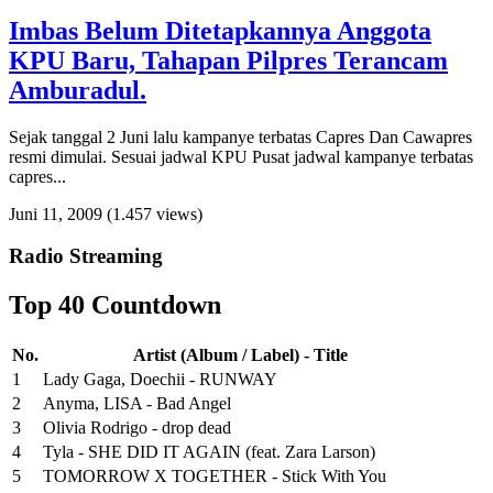
Imbas Belum Ditetapkannya Anggota
KPU Baru, Tahapan Pilpres Terancam
Amburadul.
Sejak tanggal 2 Juni lalu kampanye terbatas Capres Dan Cawapres
resmi dimulai. Sesuai jadwal KPU Pusat jadwal kampanye terbatas
capres...
Juni 11, 2009
(1.457 views)
Radio Streaming
Top 40 Countdown
No.
Artist (Album / Label) - Title
1
Lady Gaga, Doechii - RUNWAY
2
Anyma, LISA - Bad Angel
3
Olivia Rodrigo - drop dead
4
Tyla - SHE DID IT AGAIN (feat. Zara Larson)
5
TOMORROW X TOGETHER - Stick With You