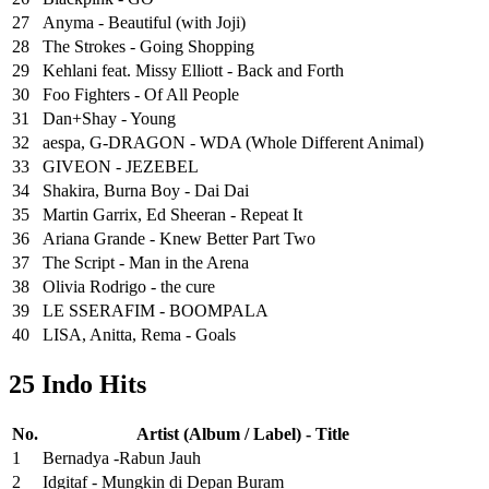
27
Anyma - Beautiful (with Joji)
28
The Strokes - Going Shopping
29
Kehlani feat. Missy Elliott - Back and Forth
30
Foo Fighters - Of All People
31
Dan+Shay - Young
32
aespa, G-DRAGON - WDA (Whole Different Animal)
33
GIVEON - JEZEBEL
34
Shakira, Burna Boy - Dai Dai
35
Martin Garrix, Ed Sheeran - Repeat It
36
Ariana Grande - Knew Better Part Two
37
The Script - Man in the Arena
38
Olivia Rodrigo - the cure
39
LE SSERAFIM - BOOMPALA
40
LISA, Anitta, Rema - Goals
25 Indo Hits
No.
Artist (Album / Label) - Title
1
Bernadya -Rabun Jauh
2
Idgitaf - Mungkin di Depan Buram