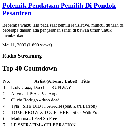
Polemik Pendataan Pemilih Di Pondok
Pesantren
Beberapa waktu lalu pada saat pemilu legislative, muncul dugaan di
beberapa daerah ada pengerahan santri di bawah umur, untuk
memberikan...
Mei 11, 2009
(1.899 views)
Radio Streaming
Top 40 Countdown
No.
Artist (Album / Label) - Title
1
Lady Gaga, Doechii - RUNWAY
2
Anyma, LISA - Bad Angel
3
Olivia Rodrigo - drop dead
4
Tyla - SHE DID IT AGAIN (feat. Zara Larson)
5
TOMORROW X TOGETHER - Stick With You
6
Madonna - I Feel So Free
7
LE SSERAFIM - CELEBRATION