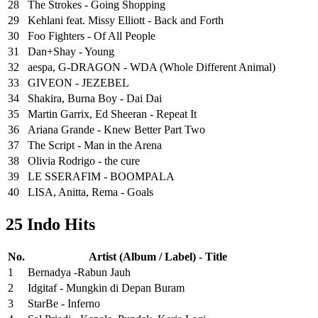
28
The Strokes - Going Shopping
29
Kehlani feat. Missy Elliott - Back and Forth
30
Foo Fighters - Of All People
31
Dan+Shay - Young
32
aespa, G-DRAGON - WDA (Whole Different Animal)
33
GIVEON - JEZEBEL
34
Shakira, Burna Boy - Dai Dai
35
Martin Garrix, Ed Sheeran - Repeat It
36
Ariana Grande - Knew Better Part Two
37
The Script - Man in the Arena
38
Olivia Rodrigo - the cure
39
LE SSERAFIM - BOOMPALA
40
LISA, Anitta, Rema - Goals
25 Indo Hits
No.
Artist (Album / Label) - Title
1
Bernadya -Rabun Jauh
2
Idgitaf - Mungkin di Depan Buram
3
StarBe - Inferno