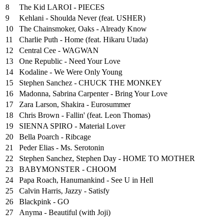
8
The Kid LAROI - PIECES
9
Kehlani - Shoulda Never (feat. USHER)
10
The Chainsmoker, Oaks - Already Know
11
Charlie Puth - Home (feat. Hikaru Utada)
12
Central Cee - WAGWAN
13
One Republic - Need Your Love
14
Kodaline - We Were Only Young
15
Stephen Sanchez - CHUCK THE MONKEY
16
Madonna, Sabrina Carpenter - Bring Your Love
17
Zara Larson, Shakira - Eurosummer
18
Chris Brown - Fallin' (feat. Leon Thomas)
19
SIENNA SPIRO - Material Lover
20
Bella Poarch - Ribcage
21
Peder Elias - Ms. Serotonin
22
Stephen Sanchez, Stephen Day - HOME TO MOTHER
23
BABYMONSTER - CHOOM
24
Papa Roach, Hanumankind - See U in Hell
25
⁠Calvin Harris, Jazzy - Satisfy
26
Blackpink - GO
27
Anyma - Beautiful (with Joji)