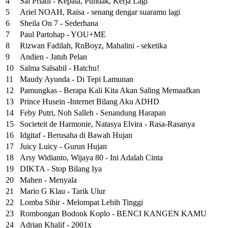
4
Sal Priadi - Kepala, Pundak, Kerja Lagi
5
Ariel NOAH, Raisa - senang dengar suaramu lagi
6
Sheila On 7 - Sederhana
7
Paul Partohap - YOU+ME
8
Rizwan Fadilah, RnBoyz, Mahalini - seketika
9
Andien - Jatuh Pelan
10
Salma Salsabil - Hatchu!
11
Maudy Ayunda - Di Tepi Lamunan
12
Pamungkas - Berapa Kali Kita Akan Saling Memaafkan
13
Prince Husein -Internet Bilang Aku ADHD
14
Feby Putri, Noh Salleh - Senandung Harapan
15
Societeit de Harmonie, Natasya Elvira - Rasa-Rasanya
16
Idgitaf - Berusaha di Bawah Hujan
17
Juicy Luicy - Gurun Hujan
18
Arsy Widianto, Wijaya 80 - Ini Adalah Cinta
19
DIKTA - Stop Bilang Iya
20
Mahen - Menyala
21
Mario G Klau - Tarik Ulur
22
Lomba Sihir - Melompat Lebih Tinggi
23
Rombongan Bodonk Koplo - BENCI KANGEN KAMU
24
Adrian Khalif - 2001x