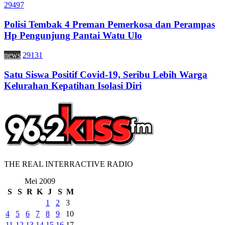
29497
Polisi Tembak 4 Preman Pemerkosa dan Perampas
Hp Pengunjung Pantai Watu Ulo
news
29131
Satu Siswa Positif Covid-19, Seribu Lebih Warga
Kelurahan Kepatihan Isolasi Diri
THE REAL INTERRACTIVE RADIO
Mei 2009
S
S
R
K
J
S
M
1
2
3
4
5
6
7
8
9
10
11
12
13
14
15
16
17