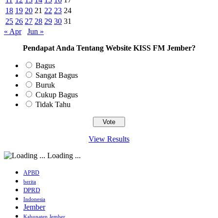
18
19
20
21
22
23
24
25
26
27
28
29
30
31
« Apr
Jun »
Pendapat Anda Tentang Website KISS FM Jember?
Bagus
Sangat Bagus
Buruk
Cukup Bagus
Tidak Tahu
View Results
Loading ...
APBD
berita
DPRD
Indonesia
Jember
Kabupaten Jember