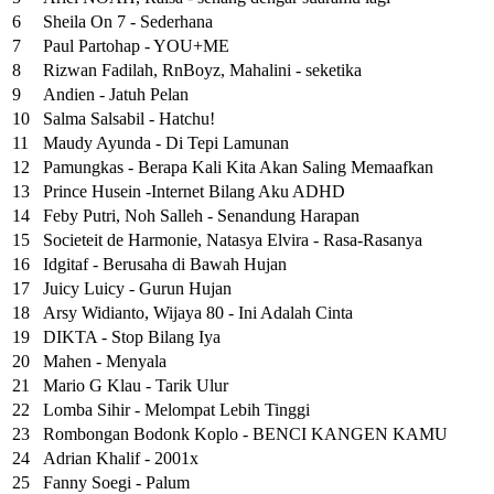
6
Sheila On 7 - Sederhana
7
Paul Partohap - YOU+ME
8
Rizwan Fadilah, RnBoyz, Mahalini - seketika
9
Andien - Jatuh Pelan
10
Salma Salsabil - Hatchu!
11
Maudy Ayunda - Di Tepi Lamunan
12
Pamungkas - Berapa Kali Kita Akan Saling Memaafkan
13
Prince Husein -Internet Bilang Aku ADHD
14
Feby Putri, Noh Salleh - Senandung Harapan
15
Societeit de Harmonie, Natasya Elvira - Rasa-Rasanya
16
Idgitaf - Berusaha di Bawah Hujan
17
Juicy Luicy - Gurun Hujan
18
Arsy Widianto, Wijaya 80 - Ini Adalah Cinta
19
DIKTA - Stop Bilang Iya
20
Mahen - Menyala
21
Mario G Klau - Tarik Ulur
22
Lomba Sihir - Melompat Lebih Tinggi
23
Rombongan Bodonk Koplo - BENCI KANGEN KAMU
24
Adrian Khalif - 2001x
25
Fanny Soegi - Palum