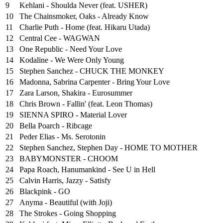
9
Kehlani - Shoulda Never (feat. USHER)
10
The Chainsmoker, Oaks - Already Know
11
Charlie Puth - Home (feat. Hikaru Utada)
12
Central Cee - WAGWAN
13
One Republic - Need Your Love
14
Kodaline - We Were Only Young
15
Stephen Sanchez - CHUCK THE MONKEY
16
Madonna, Sabrina Carpenter - Bring Your Love
17
Zara Larson, Shakira - Eurosummer
18
Chris Brown - Fallin' (feat. Leon Thomas)
19
SIENNA SPIRO - Material Lover
20
Bella Poarch - Ribcage
21
Peder Elias - Ms. Serotonin
22
Stephen Sanchez, Stephen Day - HOME TO MOTHER
23
BABYMONSTER - CHOOM
24
Papa Roach, Hanumankind - See U in Hell
25
⁠Calvin Harris, Jazzy - Satisfy
26
Blackpink - GO
27
Anyma - Beautiful (with Joji)
28
The Strokes - Going Shopping