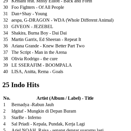
29
Kehlani feat. Missy Elliott - Back and Forth
30
Foo Fighters - Of All People
31
Dan+Shay - Young
32
aespa, G-DRAGON - WDA (Whole Different Animal)
33
GIVEON - JEZEBEL
34
Shakira, Burna Boy - Dai Dai
35
Martin Garrix, Ed Sheeran - Repeat It
36
Ariana Grande - Knew Better Part Two
37
The Script - Man in the Arena
38
Olivia Rodrigo - the cure
39
LE SSERAFIM - BOOMPALA
40
LISA, Anitta, Rema - Goals
25 Indo Hits
No.
Artist (Album / Label) - Title
1
Bernadya -Rabun Jauh
2
Idgitaf - Mungkin di Depan Buram
3
StarBe - Inferno
4
Sal Priadi - Kepala, Pundak, Kerja Lagi
5
Ariel NOAH, Raisa - senang dengar suaramu lagi