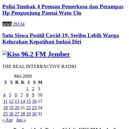
Polisi Tembak 4 Preman Pemerkosa dan Perampas
Hp Pengunjung Pantai Watu Ulo
news
29134
Satu Siswa Positif Covid-19, Seribu Lebih Warga
Kelurahan Kepatihan Isolasi Diri
THE REAL INTERRACTIVE RADIO
Mei 2009
S
S
R
K
J
S
M
1
2
3
4
5
6
7
8
9
10
11
12
13
14
15
16
17
18
19
20
21
22
23
24
25
26
27
28
29
30
31
« Apr
Jun »