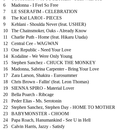
6
Madonna - I Feel So Free
7
LE SSERAFIM - CELEBRATION
8
The Kid LAROI - PIECES
9
Kehlani - Shoulda Never (feat. USHER)
10
The Chainsmoker, Oaks - Already Know
11
Charlie Puth - Home (feat. Hikaru Utada)
12
Central Cee - WAGWAN
13
One Republic - Need Your Love
14
Kodaline - We Were Only Young
15
Stephen Sanchez - CHUCK THE MONKEY
16
Madonna, Sabrina Carpenter - Bring Your Love
17
Zara Larson, Shakira - Eurosummer
18
Chris Brown - Fallin' (feat. Leon Thomas)
19
SIENNA SPIRO - Material Lover
20
Bella Poarch - Ribcage
21
Peder Elias - Ms. Serotonin
22
Stephen Sanchez, Stephen Day - HOME TO MOTHER
23
BABYMONSTER - CHOOM
24
Papa Roach, Hanumankind - See U in Hell
25
⁠Calvin Harris, Jazzy - Satisfy