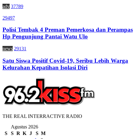
adv
37789
29497
Polisi Tembak 4 Preman Pemerkosa dan Perampas
Hp Pengunjung Pantai Watu Ulo
news
29131
Satu Siswa Positif Covid-19, Seribu Lebih Warga
Kelurahan Kepatihan Isolasi Diri
THE REAL INTERRACTIVE RADIO
Agustus 2026
S
S
R
K
J
S
M