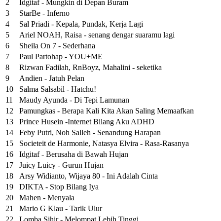
2
Idgitaf - Mungkin di Depan Buram
3
StarBe - Inferno
4
Sal Priadi - Kepala, Pundak, Kerja Lagi
5
Ariel NOAH, Raisa - senang dengar suaramu lagi
6
Sheila On 7 - Sederhana
7
Paul Partohap - YOU+ME
8
Rizwan Fadilah, RnBoyz, Mahalini - seketika
9
Andien - Jatuh Pelan
10
Salma Salsabil - Hatchu!
11
Maudy Ayunda - Di Tepi Lamunan
12
Pamungkas - Berapa Kali Kita Akan Saling Memaafkan
13
Prince Husein -Internet Bilang Aku ADHD
14
Feby Putri, Noh Salleh - Senandung Harapan
15
Societeit de Harmonie, Natasya Elvira - Rasa-Rasanya
16
Idgitaf - Berusaha di Bawah Hujan
17
Juicy Luicy - Gurun Hujan
18
Arsy Widianto, Wijaya 80 - Ini Adalah Cinta
19
DIKTA - Stop Bilang Iya
20
Mahen - Menyala
21
Mario G Klau - Tarik Ulur
22
Lomba Sihir - Melompat Lebih Tinggi