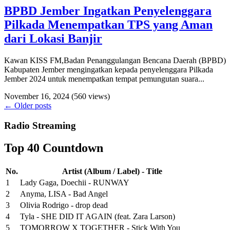
BPBD Jember Ingatkan Penyelenggara
Pilkada Menempatkan TPS yang Aman
dari Lokasi Banjir
Kawan KISS FM,Badan Penanggulangan Bencana Daerah (BPBD)
Kabupaten Jember mengingatkan kepada penyelenggara Pilkada
Jember 2024 untuk menempatkan tempat pemungutan suara...
November 16, 2024
(560 views)
←
Older posts
Radio Streaming
Top 40 Countdown
No.
Artist (Album / Label) - Title
1
Lady Gaga, Doechii - RUNWAY
2
Anyma, LISA - Bad Angel
3
Olivia Rodrigo - drop dead
4
Tyla - SHE DID IT AGAIN (feat. Zara Larson)
5
TOMORROW X TOGETHER - Stick With You