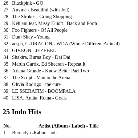
26
Blackpink - GO
27
Anyma - Beautiful (with Joji)
28
The Strokes - Going Shopping
29
Kehlani feat. Missy Elliott - Back and Forth
30
Foo Fighters - Of All People
31
Dan+Shay - Young
32
aespa, G-DRAGON - WDA (Whole Different Animal)
33
GIVEON - JEZEBEL
34
Shakira, Burna Boy - Dai Dai
35
Martin Garrix, Ed Sheeran - Repeat It
36
Ariana Grande - Knew Better Part Two
37
The Script - Man in the Arena
38
Olivia Rodrigo - the cure
39
LE SSERAFIM - BOOMPALA
40
LISA, Anitta, Rema - Goals
25 Indo Hits
No.
Artist (Album / Label) - Title
1
Bernadya -Rabun Jauh