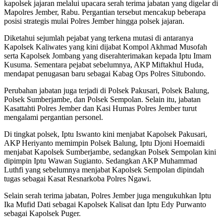
kapolsek jajaran melalui upacara serah terima jabatan yang digelar di
Mapolres Jember, Rabu. Pergantian tersebut mencakup beberapa
posisi strategis mulai Polres Jember hingga polsek jajaran.
Diketahui sejumlah pejabat yang terkena mutasi di antaranya
Kapolsek Kaliwates yang kini dijabat Kompol Akhmad Musofah
serta Kapolsek Jombang yang diserahterimakan kepada Iptu Imam
Kusuma. Sementara pejabat sebelumnya, AKP Miftakhul Huda,
mendapat penugasan baru sebagai Kabag Ops Polres Situbondo.
Perubahan jabatan juga terjadi di Polsek Pakusari, Polsek Balung,
Polsek Sumberjambe, dan Polsek Sempolan. Selain itu, jabatan
Kasattahti Polres Jember dan Kasi Humas Polres Jember turut
mengalami pergantian personel.
Di tingkat polsek, Iptu Iswanto kini menjabat Kapolsek Pakusari,
AKP Heriyanto memimpin Polsek Balung, Iptu Djoni Hoemaidi
menjabat Kapolsek Sumberjambe, sedangkan Polsek Sempolan kini
dipimpin Iptu Wawan Sugianto. Sedangkan AKP Muhammad
Luthfi yang sebelumnya menjabat Kapolsek Sempolan dipindah
tugas sebagai Kasat Resnarkoba Polres Ngawi.
Selain serah terima jabatan, Polres Jember juga mengukuhkan Iptu
Ika Mufid Dati sebagai Kapolsek Kalisat dan Iptu Edy Purwanto
sebagai Kapolsek Puger.