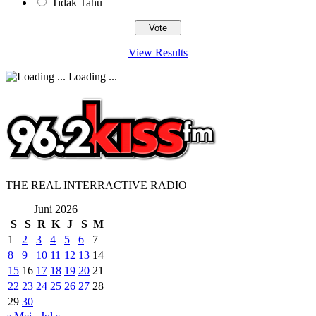
Tidak Tahu
View Results
Loading ...
THE REAL INTERRACTIVE RADIO
Juni 2026
S
S
R
K
J
S
M
1
2
3
4
5
6
7
8
9
10
11
12
13
14
15
16
17
18
19
20
21
22
23
24
25
26
27
28
29
30