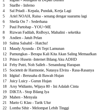
3
StarBe - Inferno
4
Sal Priadi - Kepala, Pundak, Kerja Lagi
5
Ariel NOAH, Raisa - senang dengar suaramu lagi
6
Sheila On 7 - Sederhana
7
Paul Partohap - YOU+ME
8
Rizwan Fadilah, RnBoyz, Mahalini - seketika
9
Andien - Jatuh Pelan
10
Salma Salsabil - Hatchu!
11
Maudy Ayunda - Di Tepi Lamunan
12
Pamungkas - Berapa Kali Kita Akan Saling Memaafkan
13
Prince Husein -Internet Bilang Aku ADHD
14
Feby Putri, Noh Salleh - Senandung Harapan
15
Societeit de Harmonie, Natasya Elvira - Rasa-Rasanya
16
Idgitaf - Berusaha di Bawah Hujan
17
Juicy Luicy - Gurun Hujan
18
Arsy Widianto, Wijaya 80 - Ini Adalah Cinta
19
DIKTA - Stop Bilang Iya
20
Mahen - Menyala
21
Mario G Klau - Tarik Ulur
22
Lomba Sihir - Melompat Lebih Tinggi