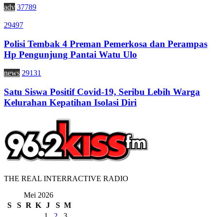
adv
37789
29497
Polisi Tembak 4 Preman Pemerkosa dan Perampas
Hp Pengunjung Pantai Watu Ulo
news
29131
Satu Siswa Positif Covid-19, Seribu Lebih Warga
Kelurahan Kepatihan Isolasi Diri
THE REAL INTERRACTIVE RADIO
Mei 2026
S
S
R
K
J
S
M
1
2
3