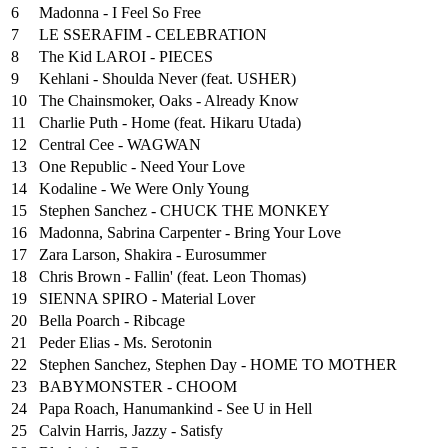
6
Madonna - I Feel So Free
7
LE SSERAFIM - CELEBRATION
8
The Kid LAROI - PIECES
9
Kehlani - Shoulda Never (feat. USHER)
10
The Chainsmoker, Oaks - Already Know
11
Charlie Puth - Home (feat. Hikaru Utada)
12
Central Cee - WAGWAN
13
One Republic - Need Your Love
14
Kodaline - We Were Only Young
15
Stephen Sanchez - CHUCK THE MONKEY
16
Madonna, Sabrina Carpenter - Bring Your Love
17
Zara Larson, Shakira - Eurosummer
18
Chris Brown - Fallin' (feat. Leon Thomas)
19
SIENNA SPIRO - Material Lover
20
Bella Poarch - Ribcage
21
Peder Elias - Ms. Serotonin
22
Stephen Sanchez, Stephen Day - HOME TO MOTHER
23
BABYMONSTER - CHOOM
24
Papa Roach, Hanumankind - See U in Hell
25
⁠Calvin Harris, Jazzy - Satisfy