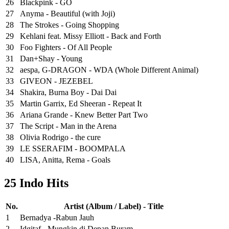
26
Blackpink - GO
27
Anyma - Beautiful (with Joji)
28
The Strokes - Going Shopping
29
Kehlani feat. Missy Elliott - Back and Forth
30
Foo Fighters - Of All People
31
Dan+Shay - Young
32
aespa, G-DRAGON - WDA (Whole Different Animal)
33
GIVEON - JEZEBEL
34
Shakira, Burna Boy - Dai Dai
35
Martin Garrix, Ed Sheeran - Repeat It
36
Ariana Grande - Knew Better Part Two
37
The Script - Man in the Arena
38
Olivia Rodrigo - the cure
39
LE SSERAFIM - BOOMPALA
40
LISA, Anitta, Rema - Goals
25 Indo Hits
No.
Artist (Album / Label) - Title
1
Bernadya -Rabun Jauh
2
Idgitaf - Mungkin di Depan Buram