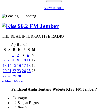
View Results
Loading ...
THE REAL INTERRACTIVE RADIO
April 2026
S
S
R
K
J
S
M
1
2
3
4
5
6
7
8
9
10
11
12
13
14
15
16
17
18
19
20
21
22
23
24
25
26
27
28
29
30
« Mar
Mei »
Pendapat Anda Tentang Website KISS FM Jember?
Bagus
Sangat Bagus
Buruk