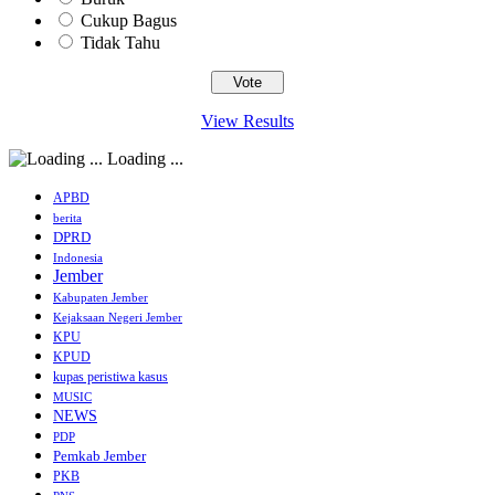
Cukup Bagus
Tidak Tahu
View Results
Loading ...
APBD
berita
DPRD
Indonesia
Jember
Kabupaten Jember
Kejaksaan Negeri Jember
KPU
KPUD
kupas peristiwa kasus
MUSIC
NEWS
PDP
Pemkab Jember
PKB