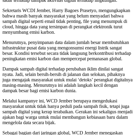
sadar terhadap dampak aktivitas digital terhadap lingkungan.
Sekretaris WCDI Jember, Harry Bagoes Prasetyo, mengungkapkan
bahwa masih banyak masyarakat yang belum menyadari bahwa
sampah digital seperti email tidak penting, file yang menumpuk di
cloud, hingga data yang tersimpan di perangkat elektronik turut
menyumbang emisi karbon.
Menurutnya, penyimpanan data dalam jumlah besar membutuhkan
infrastruktur pusat data yang mengonsumsi energi listrik sangat
besar. Kondisi tersebut secara tidak langsung berkontribusi terhadap
peningkatan emisi karbon dan mempercepat pemanasan global.
Dampak sampah digital terhadap perubahan iklim dinilai sangat
nyata. Jadi, selain bersih-bersih di jalanan dan selokan, pihaknya
juga mengajak masyarakat untuk mulai ‘detoks’ perangkat digitalnya
masing-masing. Menurutnya ini adalah langkah kecil dengan
dampak besar bagi emisi karbon dunia.
Melalui kampanye ini, WCD Jember berupaya mengedukasi
masyarakat untuk tidak hanya peduli pada sampah fisik, tetapi juga
sampah digital yang kerap terabaikan. Gerakan ini sekaligus menjadi
ajakan bagi warga untuk mulai membangun kebiasaan baru dalam
mengelola data secara bijak.
Sebagai bagian dari jaringan global, WCD Jember menegaskan