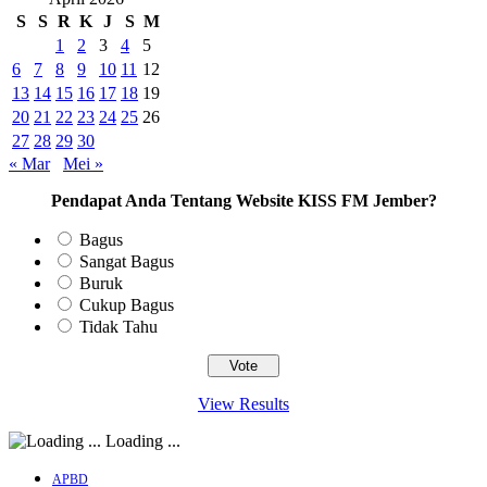
S
S
R
K
J
S
M
1
2
3
4
5
6
7
8
9
10
11
12
13
14
15
16
17
18
19
20
21
22
23
24
25
26
27
28
29
30
« Mar
Mei »
Pendapat Anda Tentang Website KISS FM Jember?
Bagus
Sangat Bagus
Buruk
Cukup Bagus
Tidak Tahu
View Results
Loading ...
APBD