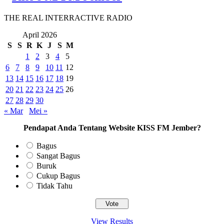
THE REAL INTERRACTIVE RADIO
April 2026
S
S
R
K
J
S
M
1
2
3
4
5
6
7
8
9
10
11
12
13
14
15
16
17
18
19
20
21
22
23
24
25
26
27
28
29
30
« Mar
Mei »
Pendapat Anda Tentang Website KISS FM Jember?
Bagus
Sangat Bagus
Buruk
Cukup Bagus
Tidak Tahu
View Results