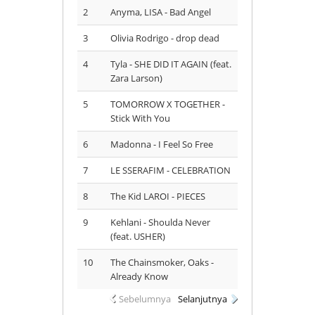
2
Anyma, LISA - Bad Angel
3
Olivia Rodrigo - drop dead
4
Tyla - SHE DID IT AGAIN (feat.
Zara Larson)
5
TOMORROW X TOGETHER -
Stick With You
6
Madonna - I Feel So Free
7
LE SSERAFIM - CELEBRATION
8
The Kid LAROI - PIECES
9
Kehlani - Shoulda Never
(feat. USHER)
10
The Chainsmoker, Oaks -
Already Know
Sebelumnya
Selanjutnya