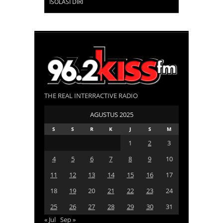
ISOLASI DIRI
THE REAL INTERRACTIVE RADIO
AGUSTUS 2025
S
S
R
K
J
S
M
1
2
3
4
5
6
7
8
9
10
11
12
13
14
15
16
17
18
19
20
21
22
23
24
25
26
27
28
29
30
31
« Jul
Sep »