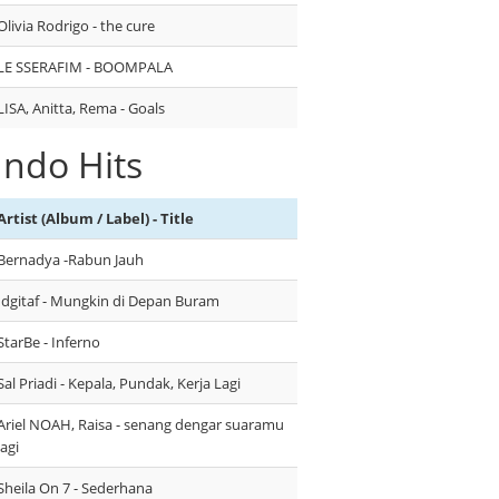
Olivia Rodrigo - the cure
LE SSERAFIM - BOOMPALA
LISA, Anitta, Rema - Goals
Indo Hits
Artist (Album / Label) - Title
Bernadya -Rabun Jauh
Idgitaf - Mungkin di Depan Buram
StarBe - Inferno
Sal Priadi - Kepala, Pundak, Kerja Lagi
Ariel NOAH, Raisa - senang dengar suaramu
lagi
Sheila On 7 - Sederhana