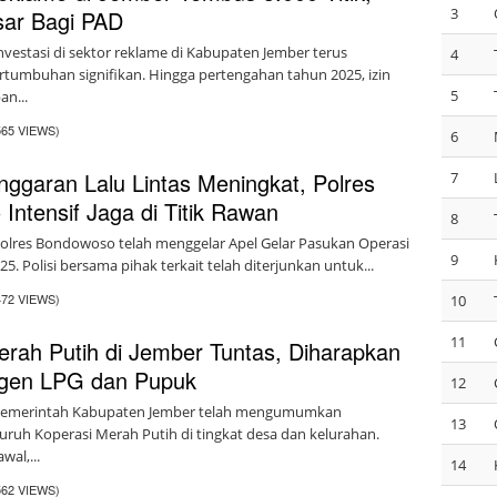
3
sar Bagi PAD
vestasi di sektor reklame di Kabupaten Jember terus
4
tumbuhan signifikan. Hingga pertengahan tahun 2025, izin
5
n...
565 VIEWS)
6
nggaran Lalu Lintas Meningkat, Polres
7
Intensif Jaga di Titik Rawan
8
olres Bondowoso telah menggelar Apel Gelar Pasukan Operasi
9
. Polisi bersama pihak terkait telah diterjunkan untuk...
472 VIEWS)
10
11
erah Putih di Jember Tuntas, Diharapkan
Agen LPG dan Pupuk
12
Pemerintah Kabupaten Jember telah mengumumkan
13
uruh Koperasi Merah Putih di tingkat desa dan kelurahan.
wal,...
14
562 VIEWS)