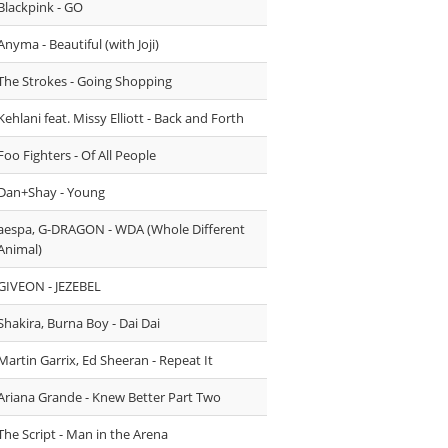
Blackpink - GO
Anyma - Beautiful (with Joji)
The Strokes - Going Shopping
Kehlani feat. Missy Elliott - Back and Forth
Foo Fighters - Of All People
Dan+Shay - Young
aespa, G-DRAGON - WDA (Whole Different
Animal)
GIVEON - JEZEBEL
Shakira, Burna Boy - Dai Dai
Martin Garrix, Ed Sheeran - Repeat It
Ariana Grande - Knew Better Part Two
The Script - Man in the Arena