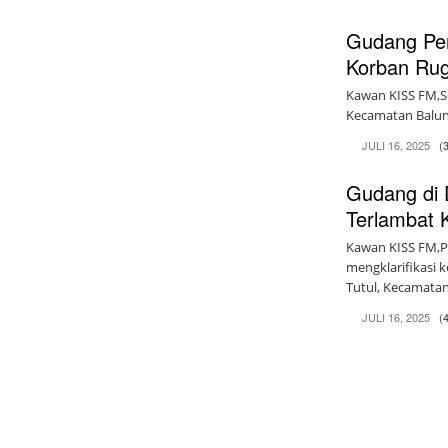
Gudang Pen
Korban Rug
Kawan KISS FM,Se
Kecamatan Balung,
JULI 16, 2025
(
Gudang di 
Terlambat K
Kawan KISS FM,
mengklarifikasi
Tutul, Kecamatan
JULI 16, 2025
(