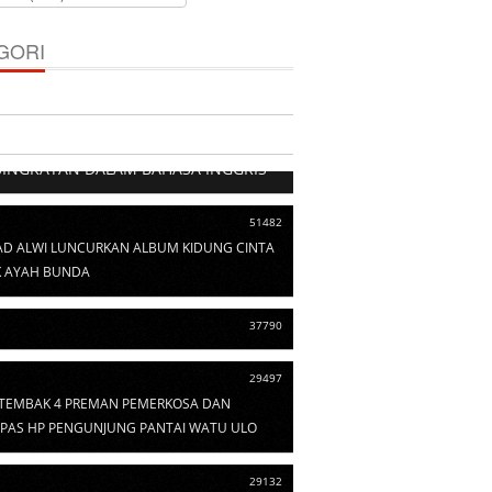
GORI
103529
SINGKATAN DALAM BAHASA INGGRIS
51482
D ALWI LUNCURKAN ALBUM KIDUNG CINTA
 AYAH BUNDA
37790
29497
I TEMBAK 4 PREMAN PEMERKOSA DAN
PAS HP PENGUNJUNG PANTAI WATU ULO
29132