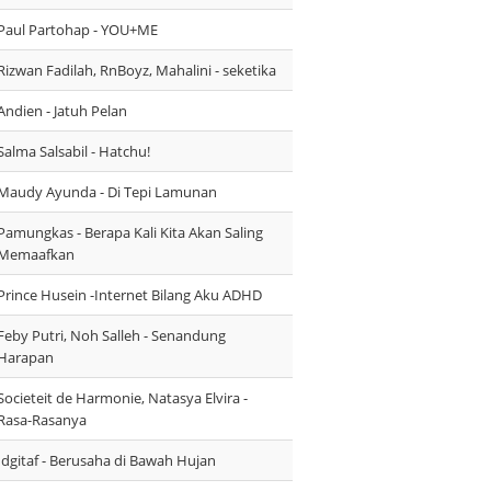
Paul Partohap - YOU+ME
Rizwan Fadilah, RnBoyz, Mahalini - seketika
Andien - Jatuh Pelan
Salma Salsabil - Hatchu!
Maudy Ayunda - Di Tepi Lamunan
Pamungkas - Berapa Kali Kita Akan Saling
Memaafkan
Prince Husein -Internet Bilang Aku ADHD
Feby Putri, Noh Salleh - Senandung
Harapan
Societeit de Harmonie, Natasya Elvira -
Rasa-Rasanya
Idgitaf - Berusaha di Bawah Hujan