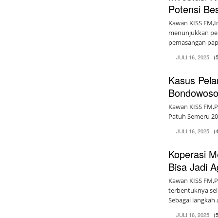
Potensi Be
Kawan KISS FM,In
menunjukkan per
pemasangan papa
JULI 16, 2025
(
Kasus Pela
Bondowoso 
Kawan KISS FM,P
Patuh Semeru 2025
JULI 16, 2025
(
Koperasi M
Bisa Jadi 
Kawan KISS FM,
terbentuknya sel
Sebagai langkah a
JULI 16, 2025
(