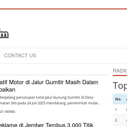
CONTACT US
RADI
natif Motor di Jalur Gumitir Masih Dalam
To
baikan
njelang penutupan total jalur Gunung Gumitir di Desa
No.
atan Silo pada 24 Juli 2025 mendatang, pemerintah mulai...
1
621 VIEWS)
2
Reklame di Jember Tembus 3.000 Titik,