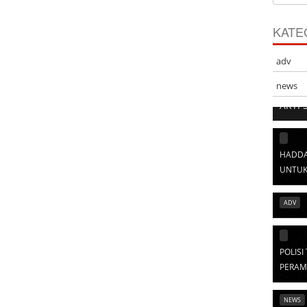
KATE
adv
news
ARTI 
HADDA
UNTUK
ADV
POLIS
PERAM
NEWS