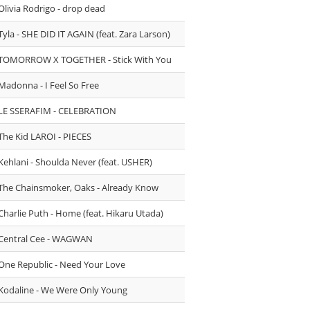
Olivia Rodrigo - drop dead
Tyla - SHE DID IT AGAIN (feat. Zara Larson)
TOMORROW X TOGETHER - Stick With You
Madonna - I Feel So Free
LE SSERAFIM - CELEBRATION
The Kid LAROI - PIECES
Kehlani - Shoulda Never (feat. USHER)
The Chainsmoker, Oaks - Already Know
Charlie Puth - Home (feat. Hikaru Utada)
Central Cee - WAGWAN
One Republic - Need Your Love
Kodaline - We Were Only Young