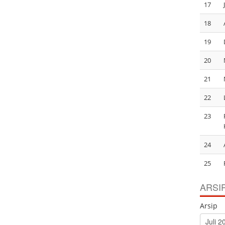
17
18
19
20
21
22
23
24
25
ARSI
Arsip