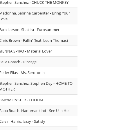
Stephen Sanchez - CHUCK THE MONKEY
Madonna, Sabrina Carpenter - Bring Your
Love
Zara Larson, Shakira - Eurosummer
Chris Brown - Fallin' (feat. Leon Thomas)
SIENNA SPIRO - Material Lover
Bella Poarch - Ribcage
Peder Elias - Ms. Serotonin
Stephen Sanchez, Stephen Day - HOME TO
MOTHER
BABYMONSTER - CHOOM
Papa Roach, Hanumankind - See U in Hell
⁠Calvin Harris, Jazzy - Satisfy