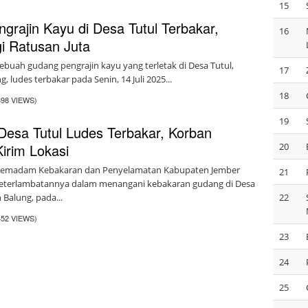
15
grajin Kayu di Desa Tutul Terbakar,
16
i Ratusan Juta
buah gudang pengrajin kayu yang terletak di Desa Tutul,
17
 ludes terbakar pada Senin, 14 Juli 2025...
18
398 VIEWS)
19
Desa Tutul Ludes Terbakar, Korban
irim Lokasi
20
Pemadam Kebakaran dan Penyelamatan Kabupaten Jember
21
 keterlambatannya dalam menangani kebakaran gudang di Desa
 Balung, pada...
22
452 VIEWS)
23
24
25