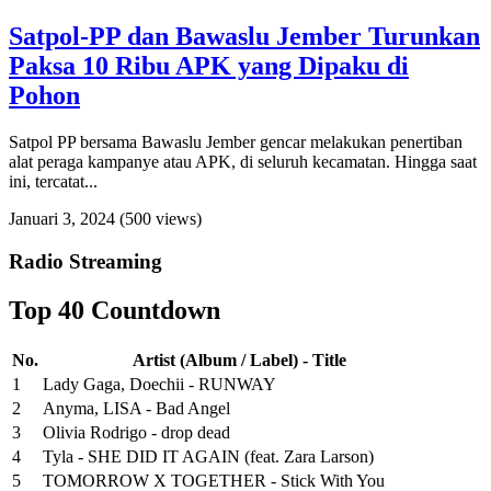
Satpol-PP dan Bawaslu Jember Turunkan
Paksa 10 Ribu APK yang Dipaku di
Pohon
Satpol PP bersama Bawaslu Jember gencar melakukan penertiban
alat peraga kampanye atau APK, di seluruh kecamatan. Hingga saat
ini, tercatat...
Januari 3, 2024
(500 views)
Radio Streaming
Top 40 Countdown
No.
Artist (Album / Label) - Title
1
Lady Gaga, Doechii - RUNWAY
2
Anyma, LISA - Bad Angel
3
Olivia Rodrigo - drop dead
4
Tyla - SHE DID IT AGAIN (feat. Zara Larson)
5
TOMORROW X TOGETHER - Stick With You