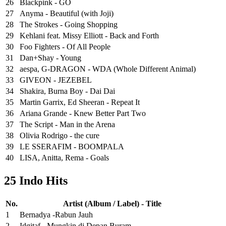
26
Blackpink - GO
27
Anyma - Beautiful (with Joji)
28
The Strokes - Going Shopping
29
Kehlani feat. Missy Elliott - Back and Forth
30
Foo Fighters - Of All People
31
Dan+Shay - Young
32
aespa, G-DRAGON - WDA (Whole Different Animal)
33
GIVEON - JEZEBEL
34
Shakira, Burna Boy - Dai Dai
35
Martin Garrix, Ed Sheeran - Repeat It
36
Ariana Grande - Knew Better Part Two
37
The Script - Man in the Arena
38
Olivia Rodrigo - the cure
39
LE SSERAFIM - BOOMPALA
40
LISA, Anitta, Rema - Goals
25 Indo Hits
No.
Artist (Album / Label) - Title
1
Bernadya -Rabun Jauh
2
Idgitaf - Mungkin di Depan Buram