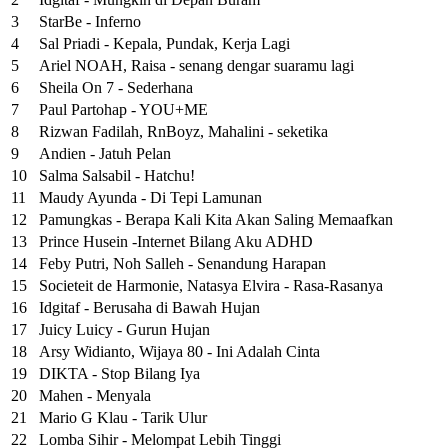
3
StarBe - Inferno
4
Sal Priadi - Kepala, Pundak, Kerja Lagi
5
Ariel NOAH, Raisa - senang dengar suaramu lagi
6
Sheila On 7 - Sederhana
7
Paul Partohap - YOU+ME
8
Rizwan Fadilah, RnBoyz, Mahalini - seketika
9
Andien - Jatuh Pelan
10
Salma Salsabil - Hatchu!
11
Maudy Ayunda - Di Tepi Lamunan
12
Pamungkas - Berapa Kali Kita Akan Saling Memaafkan
13
Prince Husein -Internet Bilang Aku ADHD
14
Feby Putri, Noh Salleh - Senandung Harapan
15
Societeit de Harmonie, Natasya Elvira - Rasa-Rasanya
16
Idgitaf - Berusaha di Bawah Hujan
17
Juicy Luicy - Gurun Hujan
18
Arsy Widianto, Wijaya 80 - Ini Adalah Cinta
19
DIKTA - Stop Bilang Iya
20
Mahen - Menyala
21
Mario G Klau - Tarik Ulur
22
Lomba Sihir - Melompat Lebih Tinggi