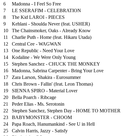
6
Madonna - I Feel So Free
7
LE SSERAFIM - CELEBRATION
8
The Kid LAROI - PIECES
9
Kehlani - Shoulda Never (feat. USHER)
10
The Chainsmoker, Oaks - Already Know
11
Charlie Puth - Home (feat. Hikaru Utada)
12
Central Cee - WAGWAN
13
One Republic - Need Your Love
14
Kodaline - We Were Only Young
15
Stephen Sanchez - CHUCK THE MONKEY
16
Madonna, Sabrina Carpenter - Bring Your Love
17
Zara Larson, Shakira - Eurosummer
18
Chris Brown - Fallin' (feat. Leon Thomas)
19
SIENNA SPIRO - Material Lover
20
Bella Poarch - Ribcage
21
Peder Elias - Ms. Serotonin
22
Stephen Sanchez, Stephen Day - HOME TO MOTHER
23
BABYMONSTER - CHOOM
24
Papa Roach, Hanumankind - See U in Hell
25
⁠Calvin Harris, Jazzy - Satisfy