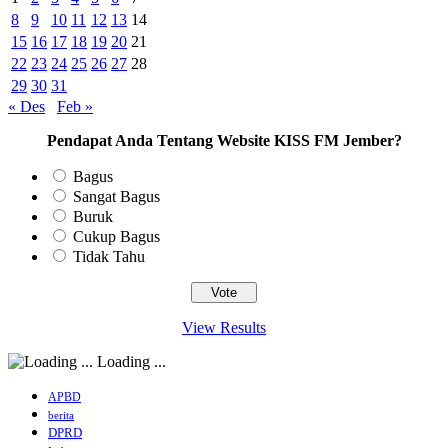
8
9
10
11
12
13
14
15
16
17
18
19
20
21
22
23
24
25
26
27
28
29
30
31
« Des
Feb »
Pendapat Anda Tentang Website KISS FM Jember?
Bagus
Sangat Bagus
Buruk
Cukup Bagus
Tidak Tahu
View Results
Loading ...
APBD
berita
DPRD