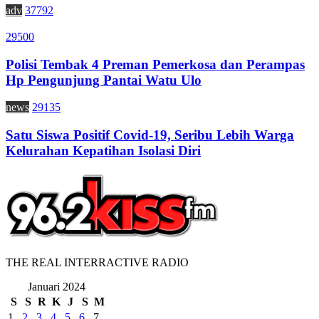
adv
37792
29500
Polisi Tembak 4 Preman Pemerkosa dan Perampas
Hp Pengunjung Pantai Watu Ulo
news
29135
Satu Siswa Positif Covid-19, Seribu Lebih Warga
Kelurahan Kepatihan Isolasi Diri
THE REAL INTERRACTIVE RADIO
Januari 2024
S
S
R
K
J
S
M
1
2
3
4
5
6
7