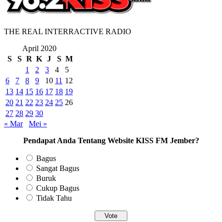
THE REAL INTERRACTIVE RADIO
April 2020
S
S
R
K
J
S
M
1
2
3
4
5
6
7
8
9
10
11
12
13
14
15
16
17
18
19
20
21
22
23
24
25
26
27
28
29
30
« Mar
Mei »
Pendapat Anda Tentang Website KISS FM Jember?
Bagus
Sangat Bagus
Buruk
Cukup Bagus
Tidak Tahu