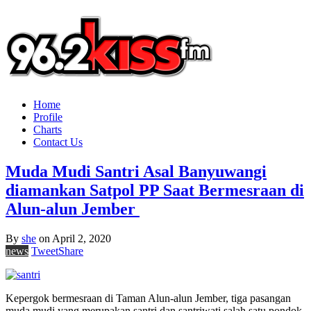
Home
Profile
Charts
Contact Us
Muda Mudi Santri Asal Banyuwangi
diamankan Satpol PP Saat Bermesraan di
Alun-alun Jember
By
she
on
April 2, 2020
news
Tweet
Share
Kepergok bermesraan di Taman Alun-alun Jember, tiga pasangan
muda mudi yang merupakan santri dan santriwati salah satu pondok