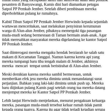
pesantren di Banyuwangi, Kamis dini hari diamankan petugas
Satpol PP Pemkab Jember. Setelah diberi pembinaan mereka
diperbolehkan pulang ke rumahnya.
Kabid Tibun Satpol PP Pemkab Jember Herwindo kepada sejumlah
wartawan menceritakan, saat melakukan penyisiran kerumunan
warga di Alun-alun Jember, pihaknya memergoki tiga pasangan
muda-mudi sedang bermesraan di Taman bermain anak-anak. Agar
tidak meresahkan masyarakat mereka digelandang ke kantor Satpol
PP Pemkab Jember.
Saat diinterogasi mereka mengaku hendak berziarah ke salah satu
makam di Kecamatan Tanggul. Namun karena kereta api yang
mereka tumpangi baru tiba tengah malam di Jember, akhirnya
mereka mencari tempat untuk beristirahat di Alun-alun Jember.
Meski demikian karena mereka sambil bermesraan, untuk
memberikan efek jera mereka diminta untuk menandatangi surat
perjanjian. Bahkan yang laki-laki diminta untuk push up. Mereka
baru diijinkan pulang Kamis pagi setelah orang tua mereka datang
menjemput mereka ke Kantor Satpol PP Pemkab Jember.
Lebih lanjut Herwindo menjelaskan, menurut pengakuan keluarga
mereka, pasangan muda-mudi tersebut keluar rumah tidak pamit
kepada orang tuanya. Karena itu agar tidak terjadi kejadian serupa