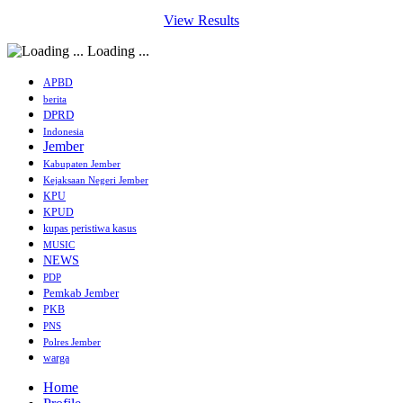
View Results
Loading ...
APBD
berita
DPRD
Indonesia
Jember
Kabupaten Jember
Kejaksaan Negeri Jember
KPU
KPUD
kupas peristiwa kasus
MUSIC
NEWS
PDP
Pemkab Jember
PKB
PNS
Polres Jember
warga
Home