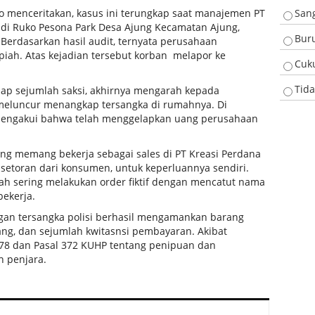
o menceritakan, kasus ini terungkap saat manajemen PT
San
k di Ruko Pesona Park Desa Ajung Kecamatan Ajung,
Bur
erdasarkan hasil audit, ternyata perusahaan
piah. Atas kejadian tersebut korban melapor ke
Cuk
Tid
ap sejumlah saksi, akhirnya mengarah kepada
 meluncur menangkap tersangka di rumahnya. Di
mengakui bahwa telah menggelapkan uang perusahaan
ng memang bekerja sebagai sales di PT Kreasi Perdana
setoran dari konsumen, untuk keperluannya sendiri.
dah sering melakukan order fiktif dengan mencatut nama
ekerja.
angan tersangka polisi berhasil mengamankan barang
ang, dan sejumlah kwitasnsi pembayaran. Akibat
378 dan Pasal 372 KUHP tentang penipuan dan
 penjara.