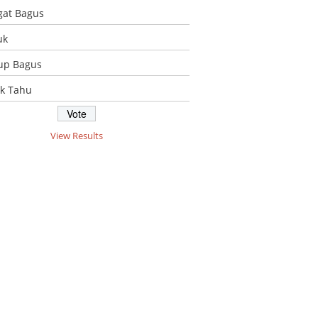
gat Bagus
uk
up Bagus
ak Tahu
View Results