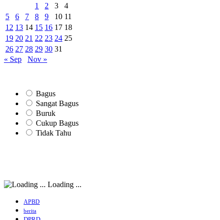
1
2
3
4
5
6
7
8
9
10
11
12
13
14
15
16
17
18
19
20
21
22
23
24
25
26
27
28
29
30
31
« Sep
Nov »
Bagus
Sangat Bagus
Buruk
Cukup Bagus
Tidak Tahu
Loading ...
APBD
berita
DPRD