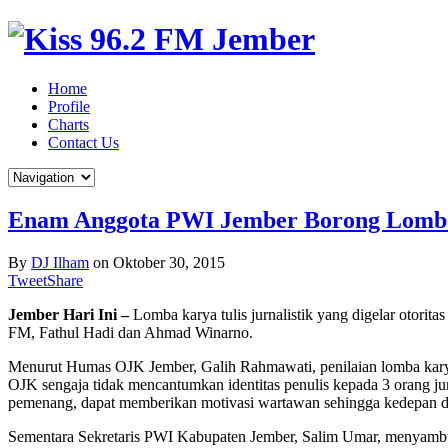
Home
Profile
Charts
Contact Us
Enam Anggota PWI Jember Borong Lomba
By
DJ Ilham
on
Oktober 30, 2015
Tweet
Share
Jember Hari Ini –
Lomba karya tulis jurnalistik yang digelar otori
FM, Fathul Hadi dan Ahmad Winarno.
Menurut Humas OJK Jember, Galih Rahmawati, penilaian lomba karya jur
OJK sengaja tidak mencantumkan identitas penulis kepada 3 orang jur
pemenang, dapat memberikan motivasi wartawan sehingga kedepan dapa
Sementara Sekretaris PWI Kabupaten Jember, Salim Umar, menyambut b