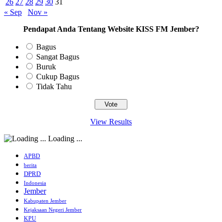
26
27
28
29
30
31
« Sep
Nov »
Pendapat Anda Tentang Website KISS FM Jember?
Bagus
Sangat Bagus
Buruk
Cukup Bagus
Tidak Tahu
View Results
Loading ...
APBD
berita
DPRD
Indonesia
Jember
Kabupaten Jember
Kejaksaan Negeri Jember
KPU