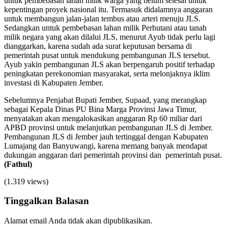
untuk pembebasan lahan milik warga yang belum selesai untuk
kepentingan proyek nasional itu. Termasuk didalamnya anggaran
untuk membangun jalan-jalan tembus atau arteri menuju JLS.
Sedangkan untuk pembebasan lahan milik Perhutani atau tanah
milik negara yang akan dilalui JLS, menurut Ayub tidak perlu lagi
dianggarkan, karena sudah ada surat keputusan bersama di
pemerintah pusat untuk mendukung pembangunan JLS tersebut.
Ayub yakin pembangunan JLS akan berpengaruh positif terhadap
peningkatan perekonomian masyarakat, serta melonjaknya iklim
investasi di Kabupaten Jember.
Sebelumnya Penjabat Bupati Jember, Supaad, yang merangkap
sebagai Kepala Dinas PU Bina Marga Provinsi Jawa Timur,
menyatakan akan mengalokasikan anggaran Rp 60 miliar dari
APBD provinsi untuk melanjutkan pembangunan JLS di Jember.
Pembangunan JLS di Jember jauh tertinggal dengan Kabupaten
Lumajang dan Banyuwangi, karena memang banyak mendapat
dukungan anggaran dari pemerintah provinsi dan pemerintah pusat.
(Fathul)
(1.319 views)
Tinggalkan Balasan
Alamat email Anda tidak akan dipublikasikan.