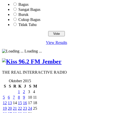
Bagus
Sangat Bagus
Buruk
Cukup Bagus
Tidak Tahu
View Results
Loading ...
THE REAL INTERRACTIVE RADIO
Oktober 2015
S
S
R
K
J
S
M
1
2
3
4
5
6
7
8
9
10
11
12
13
14
15
16
17
18
19
20
21
22
23
24
25