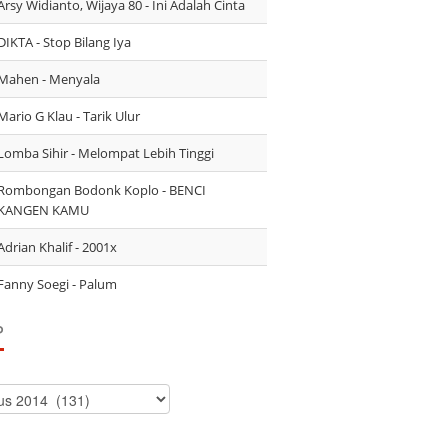
Arsy Widianto, Wijaya 80 - Ini Adalah Cinta
DIKTA - Stop Bilang Iya
Mahen - Menyala
Mario G Klau - Tarik Ulur
Lomba Sihir - Melompat Lebih Tinggi
Rombongan Bodonk Koplo - BENCI
KANGEN KAMU
Adrian Khalif - 2001x
Fanny Soegi - Palum
P