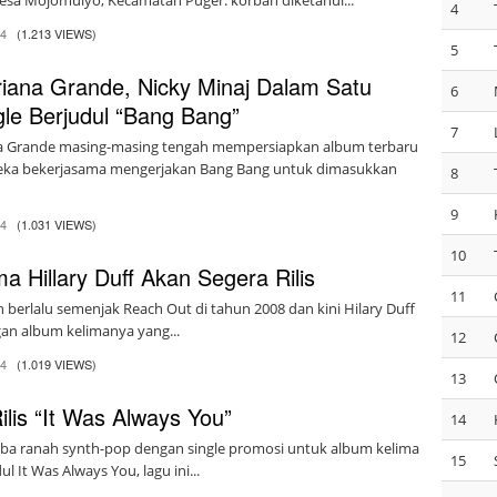
esa Mojomulyo, Kecamatan Puger. korban diketahui...
4
14
(1.213 VIEWS)
5
Ariana Grande, Nicky Minaj Dalam Satu
6
gle Berjudul “Bang Bang”
7
iana Grande masing-masing tengah mempersiapkan album terbaru
ka bekerjasama mengerjakan Bang Bang untuk dimasukkan
8
9
14
(1.031 VIEWS)
10
a Hillary Duff Akan Segera Rilis
11
 berlalu semenjak Reach Out di tahun 2008 dan kini Hilary Duff
gan album kelimanya yang...
12
14
(1.019 VIEWS)
13
lis “It Was Always You”
14
a ranah synth-pop dengan single promosi untuk album kelima
15
l It Was Always You, lagu ini...