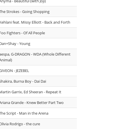
Anyma - Beautiful (with Joji)
The Strokes - Going Shopping
Kehlani feat. Missy Elliott - Back and Forth
Foo Fighters - Of All People
Dan+Shay - Young
aespa, G-DRAGON - WDA (Whole Different
Animal)
GIVEON - JEZEBEL
Shakira, Burna Boy - Dai Dai
Martin Garrix, Ed Sheeran - Repeat It
Ariana Grande - Knew Better Part Two
The Script - Man in the Arena
Olivia Rodrigo - the cure