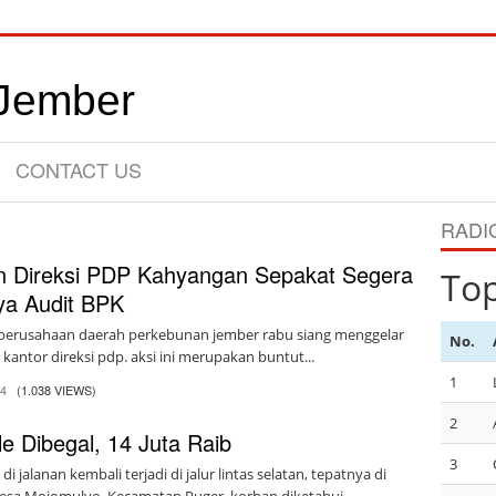
CONTACT US
RADI
n Direksi PDP Kahyangan Sepakat Segera
To
ya Audit BPK
 perusahaan daerah perkebunan jember rabu siang menggelar
No.
i kantor direksi pdp. aksi ini merupakan buntut...
1
14
(1.038 VIEWS)
2
e Dibegal, 14 Juta Raib
3
i jalanan kembali terjadi di jalur lintas selatan, tepatnya di