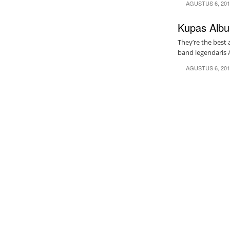
AGUSTUS 6, 20
Kupas Albu
They’re the best 
band legendaris 
AGUSTUS 6, 20