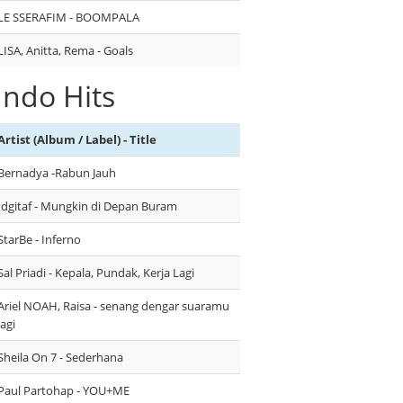
LE SSERAFIM - BOOMPALA
LISA, Anitta, Rema - Goals
Indo Hits
Artist (Album / Label) - Title
Bernadya -Rabun Jauh
Idgitaf - Mungkin di Depan Buram
StarBe - Inferno
Sal Priadi - Kepala, Pundak, Kerja Lagi
Ariel NOAH, Raisa - senang dengar suaramu
lagi
Sheila On 7 - Sederhana
Paul Partohap - YOU+ME