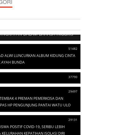
GORI
103529
SINGKATAN DALAM BAHASA INGGRIS
51482
D ALWI LUNCURKAN ALBUM KIDUNG CINTA
 AYAH BUNDA
37790
29497
I TEMBAK 4 PREMAN PEMERKOSA DAN
PAS HP PENGUNJUNG PANTAI WATU ULO
29131
ISWA POSITIF COVID-19, SERIBU LEBIH
KELURAHAN KEPATIHAN ISOLASI DIRI