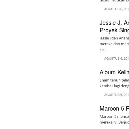
dusun jadukan D
AGUSTUS 6, 20
Jessie J, 
Proyek Sin
Jessie J dan Ar
mereka dan mere
ke...
AGUSTUS 6, 20
Album Kelim
Enam tahun telah
kembali lagi den
AGUSTUS 6, 20
Maroon 5 Ri
Maroon 5 mencob
mereka, V. Berjudu