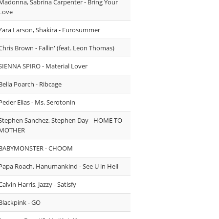
Madonna, Sabrina Carpenter - Bring Your
Love
Zara Larson, Shakira - Eurosummer
Chris Brown - Fallin' (feat. Leon Thomas)
SIENNA SPIRO - Material Lover
Bella Poarch - Ribcage
Peder Elias - Ms. Serotonin
Stephen Sanchez, Stephen Day - HOME TO
MOTHER
BABYMONSTER - CHOOM
Papa Roach, Hanumankind - See U in Hell
⁠Calvin Harris, Jazzy - Satisfy
Blackpink - GO