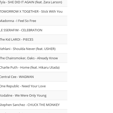
Tyla - SHE DID IT AGAIN (feat. Zara Larson)
TOMORROW X TOGETHER - Stick With You
Madonna - I Feel So Free
LE SSERAFIM - CELEBRATION
The Kid LAROI - PIECES
Kehlani - Shoulda Never (feat. USHER)
The Chainsmoker, Oaks - Already Know
Charlie Puth - Home (feat. Hikaru Utada)
Central Cee - WAGWAN
One Republic - Need Your Love
Kodaline - We Were Only Young
Stephen Sanchez - CHUCK THE MONKEY