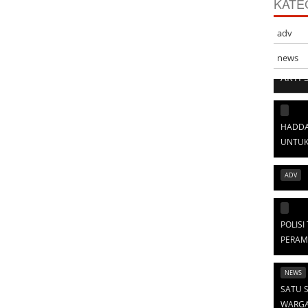
KATE
adv
news
ARTI 
HADDA
UNTUK
ADV
POLIS
PERAM
NEWS
SATU S
WARGA 