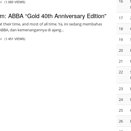
16
14
(1.060 VIEWS)
m: ABBA “Gold 40th Anniversary Edition”
17
at their time, and most of all time. Ya, ini sedang membahas
18
ABBA, dan kemenangannya di ajang...
14
(1.451 VIEWS)
19
20
21
22
23
24
25
26