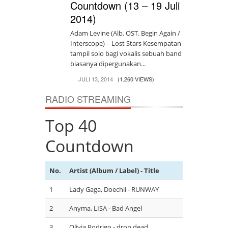
Countdown (13 – 19 Juli
2014)
Adam Levine (Alb. OST. Begin Again /
Interscope) – Lost Stars Kesempatan
tampil solo bagi vokalis sebuah band
biasanya dipergunakan...
JULI 13, 2014
(1.260 VIEWS)
RADIO STREAMING
Top 40
Countdown
No.
Artist (Album / Label) - Title
1
Lady Gaga, Doechii - RUNWAY
2
Anyma, LISA - Bad Angel
3
Olivia Rodrigo - drop dead