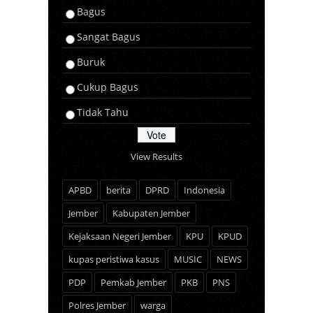
Bagus
Sangat Bagus
Buruk
Cukup Bagus
Tidak Tahu
View Results
APBD
berita
DPRD
Indonesia
Jember
Kabupaten Jember
Kejaksaan Negeri Jember
KPU
KPUD
kupas peristiwa kasus
MUSIC
NEWS
PDP
Pemkab Jember
PKB
PNS
Polres Jember
warga