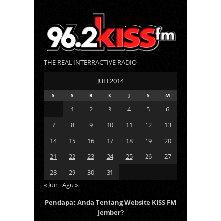
THE REAL INTERRACTIVE RADIO
JULI 2014
S
S
R
K
J
S
M
1
2
3
4
5
6
7
8
9
10
11
12
13
14
15
16
17
18
19
20
21
22
23
24
25
26
27
28
29
30
31
« Jun
Agu »
Pendapat Anda Tentang Website KISS FM
Jember?