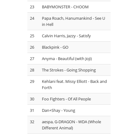
23
BABYMONSTER - CHOOM
24
Papa Roach, Hanumankind - See U
in Hell
25
⁠Calvin Harris, Jazzy - Satisfy
26
Blackpink - GO
27
Anyma - Beautiful (with Joji)
28
The Strokes - Going Shopping
29
Kehlani feat. Missy Elliott - Back and
Forth
30
Foo Fighters - Of All People
31
Dan+Shay - Young
32
aespa, G-DRAGON - WDA (Whole
Different Animal)