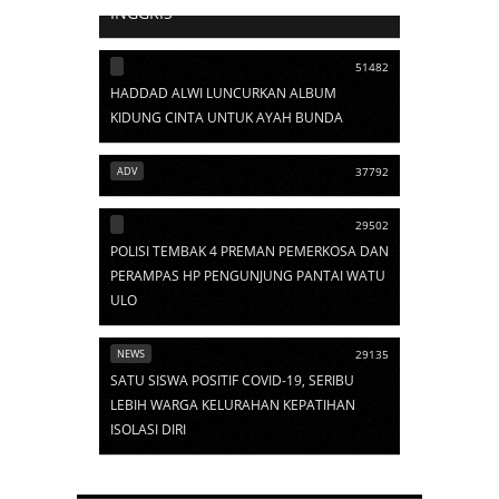
INGGRIS
51482
HADDAD ALWI LUNCURKAN ALBUM
KIDUNG CINTA UNTUK AYAH BUNDA
ADV
37792
29502
POLISI TEMBAK 4 PREMAN PEMERKOSA DAN
PERAMPAS HP PENGUNJUNG PANTAI WATU
ULO
NEWS
29135
SATU SISWA POSITIF COVID-19, SERIBU
LEBIH WARGA KELURAHAN KEPATIHAN
ISOLASI DIRI