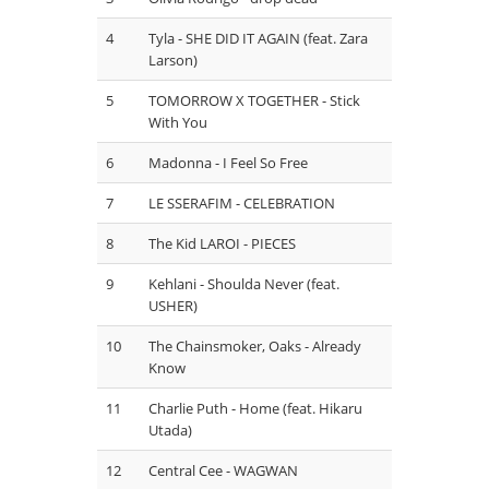
4
Tyla - SHE DID IT AGAIN (feat. Zara
Larson)
5
TOMORROW X TOGETHER - Stick
With You
6
Madonna - I Feel So Free
7
LE SSERAFIM - CELEBRATION
8
The Kid LAROI - PIECES
9
Kehlani - Shoulda Never (feat.
USHER)
10
The Chainsmoker, Oaks - Already
Know
11
Charlie Puth - Home (feat. Hikaru
Utada)
12
Central Cee - WAGWAN