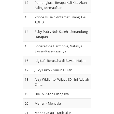
12
Pamungkas - Berapa Kali Kita Akan
Saling Memaafkan
13
Prince Husein -Internet Bilang Aku
ADHD
14
Feby Putri, Noh Salleh - Senandung
Harapan
15
Societeit de Harmonie, Natasya
Elvira - Rasa-Rasanya
16
Idgitaf - Berusaha di Bawah Hujan
17
Juicy Luicy - Gurun Hujan
18
Arsy Widianto, Wijaya 80 - Ini Adalah
Cinta
19
DIKTA - Stop Bilang Iya
20
Mahen - Menyala
21
Mario G Klau - Tarik Ulur