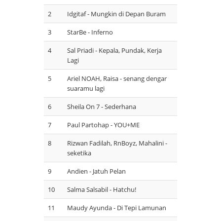
2
Idgitaf - Mungkin di Depan Buram
3
StarBe - Inferno
4
Sal Priadi - Kepala, Pundak, Kerja
Lagi
5
Ariel NOAH, Raisa - senang dengar
suaramu lagi
6
Sheila On 7 - Sederhana
7
Paul Partohap - YOU+ME
8
Rizwan Fadilah, RnBoyz, Mahalini -
seketika
9
Andien - Jatuh Pelan
10
Salma Salsabil - Hatchu!
11
Maudy Ayunda - Di Tepi Lamunan