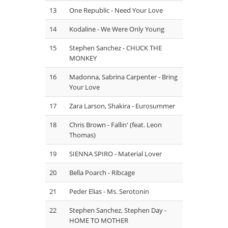
13
One Republic - Need Your Love
14
Kodaline - We Were Only Young
15
Stephen Sanchez - CHUCK THE
MONKEY
16
Madonna, Sabrina Carpenter - Bring
Your Love
17
Zara Larson, Shakira - Eurosummer
18
Chris Brown - Fallin' (feat. Leon
Thomas)
19
SIENNA SPIRO - Material Lover
20
Bella Poarch - Ribcage
21
Peder Elias - Ms. Serotonin
22
Stephen Sanchez, Stephen Day -
HOME TO MOTHER