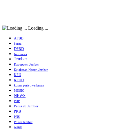
Loading ...
APBD
berita
DPRD
Indonesia
Jember
Kabupaten Jember
Kejaksaan Negeri Jember
KPU
KPUD
kupas peristiwa kasus
MUSIC
NEWS
PDP
Pemkab Jember
PKB
PNS
Polres Jember
warga