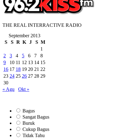
THE REAL INTERRACTIVE RADIO
September 2013
S
S
R
K
J
S
M
1
2
3
4
5
6
7
8
9
10
11
12
13
14
15
16
17
18
19
20
21
22
23
24
25
26
27
28
29
30
« Agu
Okt »
Bagus
Sangat Bagus
Buruk
Cukup Bagus
Tidak Tahu