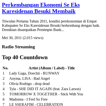
Perkembangan Ekonomi Se Eks
Karesidenan Besuki Membaik
Triwulan Pertama Tahun 2011, kondisi perekonomian di Empat
Kabupaten Se Eks Karesidenan Besuki berkembang dengan baik.
Demikian disampaikan Pemimpin Bank...
Mei 30, 2011
(2.015 views)
Radio Streaming
Top 40 Countdown
No.
Artist (Album / Label) - Title
1
Lady Gaga, Doechii - RUNWAY
2
Anyma, LISA - Bad Angel
3
Olivia Rodrigo - drop dead
4
Tyla - SHE DID IT AGAIN (feat. Zara Larson)
5
TOMORROW X TOGETHER - Stick With You
6
Madonna - I Feel So Free
7
LE SSERAFIM - CELEBRATION