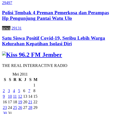
29497
Polisi Tembak 4 Preman Pemerkosa dan Perampas
Hp Pengunjung Pantai Watu Ulo
news
29131
Satu Siswa Positif Covid-19, Seribu Lebih Warga
Kelurahan Kepatihan Isolasi Diri
THE REAL INTERRACTIVE RADIO
Mei 2011
S
S
R
K
J
S
M
1
2
3
4
5
6
7
8
9
10
11
12
13
14
15
16
17
18
19
20
21
22
23
24
25
26
27
28
29
30
31