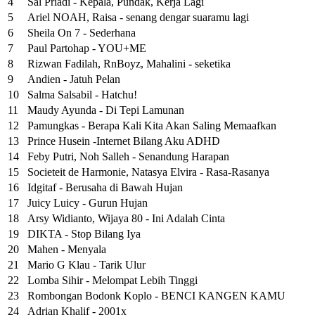
4
Sal Priadi - Kepala, Pundak, Kerja Lagi
5
Ariel NOAH, Raisa - senang dengar suaramu lagi
6
Sheila On 7 - Sederhana
7
Paul Partohap - YOU+ME
8
Rizwan Fadilah, RnBoyz, Mahalini - seketika
9
Andien - Jatuh Pelan
10
Salma Salsabil - Hatchu!
11
Maudy Ayunda - Di Tepi Lamunan
12
Pamungkas - Berapa Kali Kita Akan Saling Memaafkan
13
Prince Husein -Internet Bilang Aku ADHD
14
Feby Putri, Noh Salleh - Senandung Harapan
15
Societeit de Harmonie, Natasya Elvira - Rasa-Rasanya
16
Idgitaf - Berusaha di Bawah Hujan
17
Juicy Luicy - Gurun Hujan
18
Arsy Widianto, Wijaya 80 - Ini Adalah Cinta
19
DIKTA - Stop Bilang Iya
20
Mahen - Menyala
21
Mario G Klau - Tarik Ulur
22
Lomba Sihir - Melompat Lebih Tinggi
23
Rombongan Bodonk Koplo - BENCI KANGEN KAMU
24
Adrian Khalif - 2001x