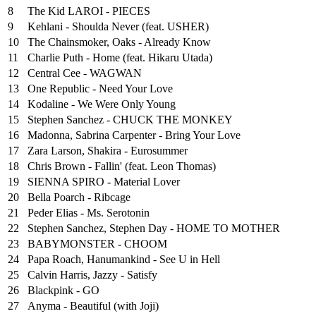
8
The Kid LAROI - PIECES
9
Kehlani - Shoulda Never (feat. USHER)
10
The Chainsmoker, Oaks - Already Know
11
Charlie Puth - Home (feat. Hikaru Utada)
12
Central Cee - WAGWAN
13
One Republic - Need Your Love
14
Kodaline - We Were Only Young
15
Stephen Sanchez - CHUCK THE MONKEY
16
Madonna, Sabrina Carpenter - Bring Your Love
17
Zara Larson, Shakira - Eurosummer
18
Chris Brown - Fallin' (feat. Leon Thomas)
19
SIENNA SPIRO - Material Lover
20
Bella Poarch - Ribcage
21
Peder Elias - Ms. Serotonin
22
Stephen Sanchez, Stephen Day - HOME TO MOTHER
23
BABYMONSTER - CHOOM
24
Papa Roach, Hanumankind - See U in Hell
25
⁠Calvin Harris, Jazzy - Satisfy
26
Blackpink - GO
27
Anyma - Beautiful (with Joji)