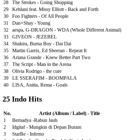
28
The Strokes - Going Shopping
29
Kehlani feat. Missy Elliott - Back and Forth
30
Foo Fighters - Of All People
31
Dan+Shay - Young
32
aespa, G-DRAGON - WDA (Whole Different Animal)
33
GIVEON - JEZEBEL
34
Shakira, Burna Boy - Dai Dai
35
Martin Garrix, Ed Sheeran - Repeat It
36
Ariana Grande - Knew Better Part Two
37
The Script - Man in the Arena
38
Olivia Rodrigo - the cure
39
LE SSERAFIM - BOOMPALA
40
LISA, Anitta, Rema - Goals
25 Indo Hits
No.
Artist (Album / Label) - Title
1
Bernadya -Rabun Jauh
2
Idgitaf - Mungkin di Depan Buram
3
StarBe - Inferno