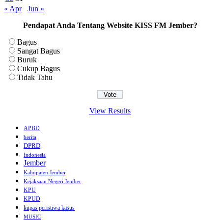
« Apr
Jun »
Pendapat Anda Tentang Website KISS FM Jember?
Bagus
Sangat Bagus
Buruk
Cukup Bagus
Tidak Tahu
View Results
APBD
berita
DPRD
Indonesia
Jember
Kabupaten Jember
Kejaksaan Negeri Jember
KPU
KPUD
kupas peristiwa kasus
MUSIC