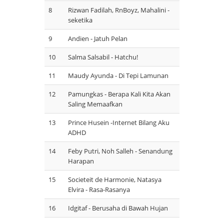
8
Rizwan Fadilah, RnBoyz, Mahalini -
seketika
9
Andien - Jatuh Pelan
10
Salma Salsabil - Hatchu!
11
Maudy Ayunda - Di Tepi Lamunan
12
Pamungkas - Berapa Kali Kita Akan
Saling Memaafkan
13
Prince Husein -Internet Bilang Aku
ADHD
14
Feby Putri, Noh Salleh - Senandung
Harapan
15
Societeit de Harmonie, Natasya
Elvira - Rasa-Rasanya
16
Idgitaf - Berusaha di Bawah Hujan