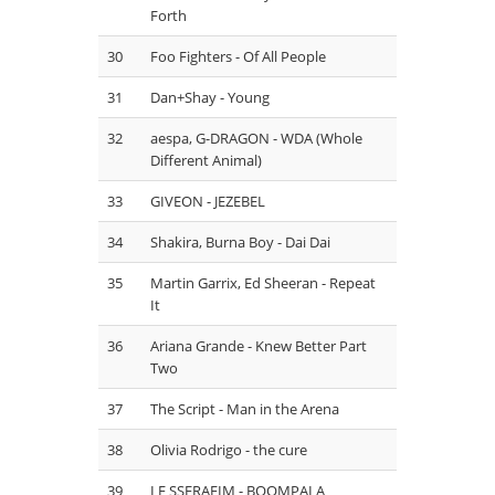
Forth
30
Foo Fighters - Of All People
31
Dan+Shay - Young
32
aespa, G-DRAGON - WDA (Whole
Different Animal)
33
GIVEON - JEZEBEL
34
Shakira, Burna Boy - Dai Dai
35
Martin Garrix, Ed Sheeran - Repeat
It
36
Ariana Grande - Knew Better Part
Two
37
The Script - Man in the Arena
38
Olivia Rodrigo - the cure
39
LE SSERAFIM - BOOMPALA