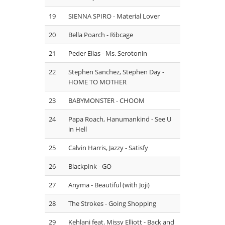
19
SIENNA SPIRO - Material Lover
20
Bella Poarch - Ribcage
21
Peder Elias - Ms. Serotonin
22
Stephen Sanchez, Stephen Day -
HOME TO MOTHER
23
BABYMONSTER - CHOOM
24
Papa Roach, Hanumankind - See U
in Hell
25
⁠Calvin Harris, Jazzy - Satisfy
26
Blackpink - GO
27
Anyma - Beautiful (with Joji)
28
The Strokes - Going Shopping
29
Kehlani feat. Missy Elliott - Back and