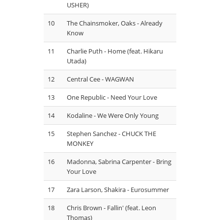
USHER)
10
The Chainsmoker, Oaks - Already
Know
11
Charlie Puth - Home (feat. Hikaru
Utada)
12
Central Cee - WAGWAN
13
One Republic - Need Your Love
14
Kodaline - We Were Only Young
15
Stephen Sanchez - CHUCK THE
MONKEY
16
Madonna, Sabrina Carpenter - Bring
Your Love
17
Zara Larson, Shakira - Eurosummer
18
Chris Brown - Fallin' (feat. Leon
Thomas)