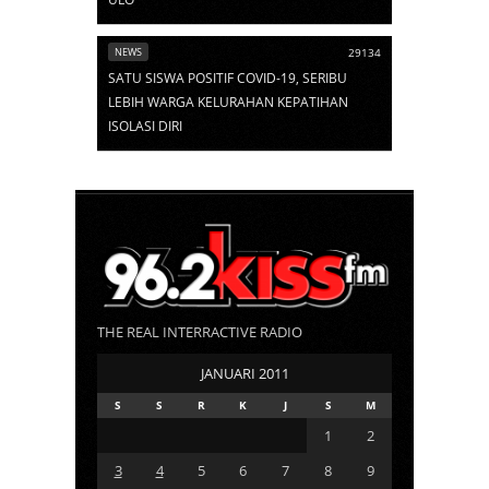
NEWS
29134
SATU SISWA POSITIF COVID-19, SERIBU
LEBIH WARGA KELURAHAN KEPATIHAN
ISOLASI DIRI
THE REAL INTERRACTIVE RADIO
JANUARI 2011
S
S
R
K
J
S
M
1
2
3
4
5
6
7
8
9