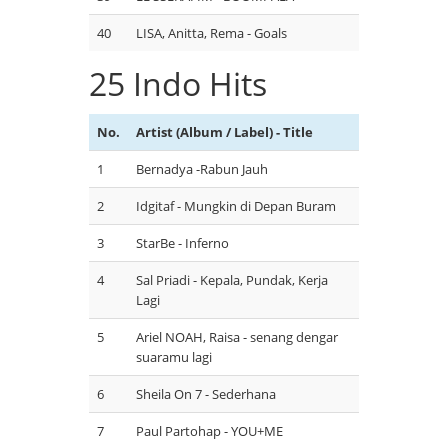
40
LISA, Anitta, Rema - Goals
25 Indo Hits
No.
Artist (Album / Label) - Title
1
Bernadya -Rabun Jauh
2
Idgitaf - Mungkin di Depan Buram
3
StarBe - Inferno
4
Sal Priadi - Kepala, Pundak, Kerja
Lagi
5
Ariel NOAH, Raisa - senang dengar
suaramu lagi
6
Sheila On 7 - Sederhana
7
Paul Partohap - YOU+ME