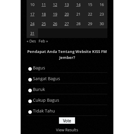
10
11
12
13
14
15
16
17
18
19
20
21
22
23
24
25
26
27
28
29
30
31
« Des
Feb »
Pendapat Anda Tentang Website KISS FM
Jember?
Bagus
Sangat Bagus
Buruk
Cukup Bagus
Tidak Tahu
View Results