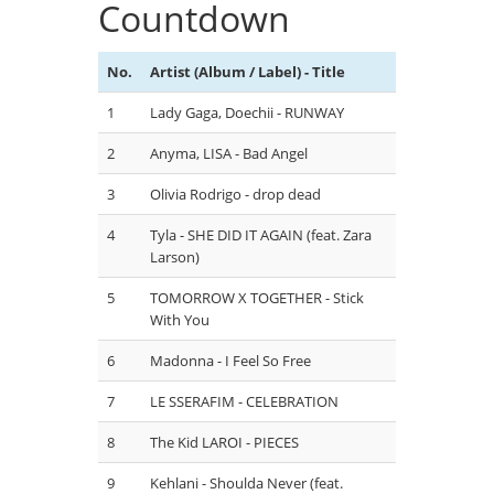
Countdown
No.
Artist (Album / Label) - Title
1
Lady Gaga, Doechii - RUNWAY
2
Anyma, LISA - Bad Angel
3
Olivia Rodrigo - drop dead
4
Tyla - SHE DID IT AGAIN (feat. Zara
Larson)
5
TOMORROW X TOGETHER - Stick
With You
6
Madonna - I Feel So Free
7
LE SSERAFIM - CELEBRATION
8
The Kid LAROI - PIECES
9
Kehlani - Shoulda Never (feat.