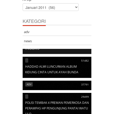
KATEGORI
adv
103529
news
ARTI SINGKATAN DALAM BAHASA
INGGRIS
51482
HADDAD ALWI LUNCURKAN ALBUM
KIDUNG CINTA UNTUK AYAH BUNDA
ADV
37791
29499
POLISI TEMBAK 4 PREMAN PEMERKOSA DAN
PERAMPAS HP PENGUNJUNG PANTAI WATU
ULO