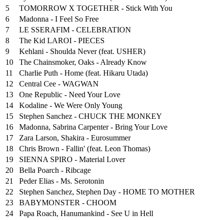
5
TOMORROW X TOGETHER - Stick With You
6
Madonna - I Feel So Free
7
LE SSERAFIM - CELEBRATION
8
The Kid LAROI - PIECES
9
Kehlani - Shoulda Never (feat. USHER)
10
The Chainsmoker, Oaks - Already Know
11
Charlie Puth - Home (feat. Hikaru Utada)
12
Central Cee - WAGWAN
13
One Republic - Need Your Love
14
Kodaline - We Were Only Young
15
Stephen Sanchez - CHUCK THE MONKEY
16
Madonna, Sabrina Carpenter - Bring Your Love
17
Zara Larson, Shakira - Eurosummer
18
Chris Brown - Fallin' (feat. Leon Thomas)
19
SIENNA SPIRO - Material Lover
20
Bella Poarch - Ribcage
21
Peder Elias - Ms. Serotonin
22
Stephen Sanchez, Stephen Day - HOME TO MOTHER
23
BABYMONSTER - CHOOM
24
Papa Roach, Hanumankind - See U in Hell