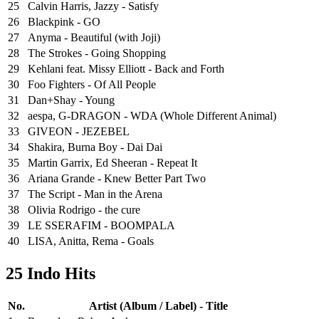
25
⁠Calvin Harris, Jazzy - Satisfy
26
Blackpink - GO
27
Anyma - Beautiful (with Joji)
28
The Strokes - Going Shopping
29
Kehlani feat. Missy Elliott - Back and Forth
30
Foo Fighters - Of All People
31
Dan+Shay - Young
32
aespa, G-DRAGON - WDA (Whole Different Animal)
33
GIVEON - JEZEBEL
34
Shakira, Burna Boy - Dai Dai
35
Martin Garrix, Ed Sheeran - Repeat It
36
Ariana Grande - Knew Better Part Two
37
The Script - Man in the Arena
38
Olivia Rodrigo - the cure
39
LE SSERAFIM - BOOMPALA
40
LISA, Anitta, Rema - Goals
25 Indo Hits
No.
Artist (Album / Label) - Title