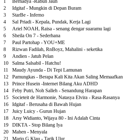
1
Bernadya -Rabun Jauh
2
Idgitaf - Mungkin di Depan Buram
3
StarBe - Inferno
4
Sal Priadi - Kepala, Pundak, Kerja Lagi
5
Ariel NOAH, Raisa - senang dengar suaramu lagi
6
Sheila On 7 - Sederhana
7
Paul Partohap - YOU+ME
8
Rizwan Fadilah, RnBoyz, Mahalini - seketika
9
Andien - Jatuh Pelan
10
Salma Salsabil - Hatchu!
11
Maudy Ayunda - Di Tepi Lamunan
12
Pamungkas - Berapa Kali Kita Akan Saling Memaafkan
13
Prince Husein -Internet Bilang Aku ADHD
14
Feby Putri, Noh Salleh - Senandung Harapan
15
Societeit de Harmonie, Natasya Elvira - Rasa-Rasanya
16
Idgitaf - Berusaha di Bawah Hujan
17
Juicy Luicy - Gurun Hujan
18
Arsy Widianto, Wijaya 80 - Ini Adalah Cinta
19
DIKTA - Stop Bilang Iya
20
Mahen - Menyala
21
Mario G Klau - Tarik Ulur