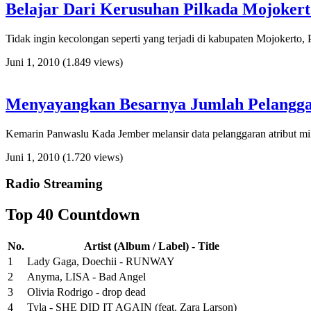
Belajar Dari Kerusuhan Pilkada Mojoker
Tidak ingin kecolongan seperti yang terjadi di kabupaten Mojokerto,
Juni 1, 2010
(1.849 views)
Menyayangkan Besarnya Jumlah Pelangga
Kemarin Panwaslu Kada Jember melansir data pelanggaran atribut mili
Juni 1, 2010
(1.720 views)
Radio Streaming
Top 40 Countdown
No.
Artist (Album / Label) - Title
1
Lady Gaga, Doechii - RUNWAY
2
Anyma, LISA - Bad Angel
3
Olivia Rodrigo - drop dead
4
Tyla - SHE DID IT AGAIN (feat. Zara Larson)