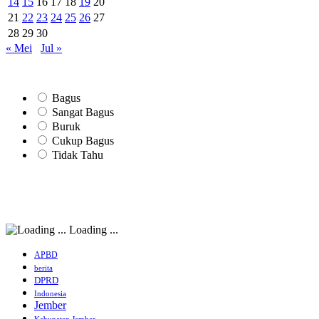
14
15
16
17
18
19
20
21
22
23
24
25
26
27
28
29
30
« Mei
Jul »
Bagus
Sangat Bagus
Buruk
Cukup Bagus
Tidak Tahu
Loading ...
APBD
berita
DPRD
Indonesia
Jember
Kabupaten Jember