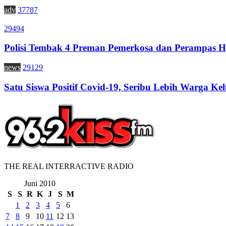
adv
37787
29494
Polisi Tembak 4 Preman Pemerkosa dan Perampas H
news
29129
Satu Siswa Positif Covid-19, Seribu Lebih Warga Kel
THE REAL INTERRACTIVE RADIO
Juni 2010
S
S
R
K
J
S
M
1
2
3
4
5
6
7
8
9
10
11
12
13