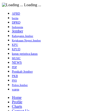
Loading ...
APBD
berita
DPRD
Indonesia
Jember
Kabupaten Jember
Kejaksaan Negeri Jember
KPU
KPUD
kupas peristiwa kasus
MUSIC
NEWS
PDP
Pemkab Jember
PKB
PNS
Polres Jember
warga
Home
Profile
Charts
Contact Us