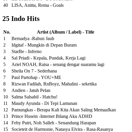
40
LISA, Anitta, Rema - Goals
25 Indo Hits
No.
Artist (Album / Label) - Title
1
Bernadya -Rabun Jauh
2
Idgitaf - Mungkin di Depan Buram
3
StarBe - Inferno
4
Sal Priadi - Kepala, Pundak, Kerja Lagi
5
Ariel NOAH, Raisa - senang dengar suaramu lagi
6
Sheila On 7 - Sederhana
7
Paul Partohap - YOU+ME
8
Rizwan Fadilah, RnBoyz, Mahalini - seketika
9
Andien - Jatuh Pelan
10
Salma Salsabil - Hatchu!
11
Maudy Ayunda - Di Tepi Lamunan
12
Pamungkas - Berapa Kali Kita Akan Saling Memaafkan
13
Prince Husein -Internet Bilang Aku ADHD
14
Feby Putri, Noh Salleh - Senandung Harapan
15
Societeit de Harmonie, Natasya Elvira - Rasa-Rasanya