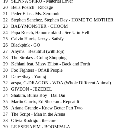
19
SIENNA SPIRO - Material Lover
20
Bella Poarch - Ribcage
21
Peder Elias - Ms. Serotonin
22
Stephen Sanchez, Stephen Day - HOME TO MOTHER
23
BABYMONSTER - CHOOM
24
Papa Roach, Hanumankind - See U in Hell
25
⁠Calvin Harris, Jazzy - Satisfy
26
Blackpink - GO
27
Anyma - Beautiful (with Joji)
28
The Strokes - Going Shopping
29
Kehlani feat. Missy Elliott - Back and Forth
30
Foo Fighters - Of All People
31
Dan+Shay - Young
32
aespa, G-DRAGON - WDA (Whole Different Animal)
33
GIVEON - JEZEBEL
34
Shakira, Burna Boy - Dai Dai
35
Martin Garrix, Ed Sheeran - Repeat It
36
Ariana Grande - Knew Better Part Two
37
The Script - Man in the Arena
38
Olivia Rodrigo - the cure
39
LE SSERAFIM - BOOMPALA