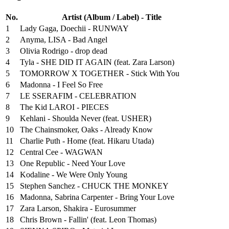
No.
Artist (Album / Label) - Title
1
Lady Gaga, Doechii - RUNWAY
2
Anyma, LISA - Bad Angel
3
Olivia Rodrigo - drop dead
4
Tyla - SHE DID IT AGAIN (feat. Zara Larson)
5
TOMORROW X TOGETHER - Stick With You
6
Madonna - I Feel So Free
7
LE SSERAFIM - CELEBRATION
8
The Kid LAROI - PIECES
9
Kehlani - Shoulda Never (feat. USHER)
10
The Chainsmoker, Oaks - Already Know
11
Charlie Puth - Home (feat. Hikaru Utada)
12
Central Cee - WAGWAN
13
One Republic - Need Your Love
14
Kodaline - We Were Only Young
15
Stephen Sanchez - CHUCK THE MONKEY
16
Madonna, Sabrina Carpenter - Bring Your Love
17
Zara Larson, Shakira - Eurosummer
18
Chris Brown - Fallin' (feat. Leon Thomas)