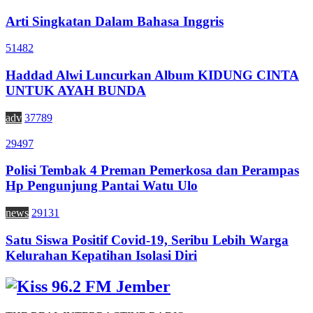
Arti Singkatan Dalam Bahasa Inggris
51482
Haddad Alwi Luncurkan Album KIDUNG CINTA
UNTUK AYAH BUNDA
adv
37789
29497
Polisi Tembak 4 Preman Pemerkosa dan Perampas
Hp Pengunjung Pantai Watu Ulo
news
29131
Satu Siswa Positif Covid-19, Seribu Lebih Warga
Kelurahan Kepatihan Isolasi Diri