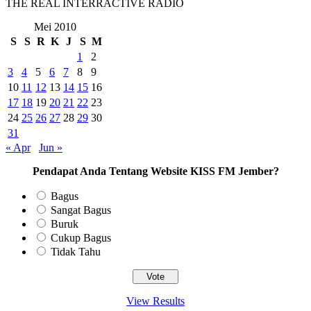
THE REAL INTERRACTIVE RADIO
Mei 2010
S
S
R
K
J
S
M
1
2
3
4
5
6
7
8
9
10
11
12
13
14
15
16
17
18
19
20
21
22
23
24
25
26
27
28
29
30
31
« Apr
Jun »
Pendapat Anda Tentang Website KISS FM Jember?
Bagus
Sangat Bagus
Buruk
Cukup Bagus
Tidak Tahu
View Results