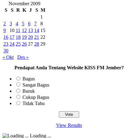
November 2009
S
S
R
K
J
S
M
1
2
3
4
5
6
7
8
9
10
11
12
13
14
15
16
17
18
19
20
21
22
23
24
25
26
27
28
29
30
« Okt
Des »
Pendapat Anda Tentang Website KISS FM Jember?
Bagus
Sangat Bagus
Buruk
Cukup Bagus
Tidak Tahu
View Results
Loading ...