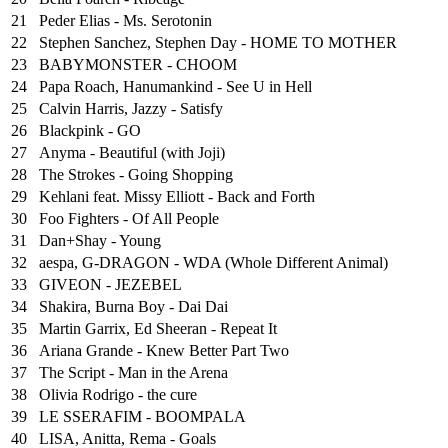
21
Peder Elias - Ms. Serotonin
22
Stephen Sanchez, Stephen Day - HOME TO MOTHER
23
BABYMONSTER - CHOOM
24
Papa Roach, Hanumankind - See U in Hell
25
⁠Calvin Harris, Jazzy - Satisfy
26
Blackpink - GO
27
Anyma - Beautiful (with Joji)
28
The Strokes - Going Shopping
29
Kehlani feat. Missy Elliott - Back and Forth
30
Foo Fighters - Of All People
31
Dan+Shay - Young
32
aespa, G-DRAGON - WDA (Whole Different Animal)
33
GIVEON - JEZEBEL
34
Shakira, Burna Boy - Dai Dai
35
Martin Garrix, Ed Sheeran - Repeat It
36
Ariana Grande - Knew Better Part Two
37
The Script - Man in the Arena
38
Olivia Rodrigo - the cure
39
LE SSERAFIM - BOOMPALA
40
LISA, Anitta, Rema - Goals