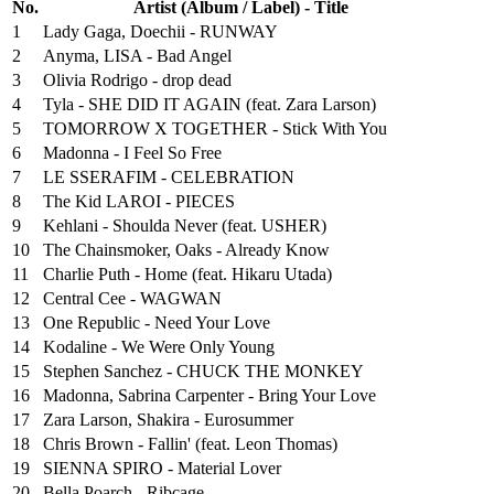
No.
Artist (Album / Label) - Title
1
Lady Gaga, Doechii - RUNWAY
2
Anyma, LISA - Bad Angel
3
Olivia Rodrigo - drop dead
4
Tyla - SHE DID IT AGAIN (feat. Zara Larson)
5
TOMORROW X TOGETHER - Stick With You
6
Madonna - I Feel So Free
7
LE SSERAFIM - CELEBRATION
8
The Kid LAROI - PIECES
9
Kehlani - Shoulda Never (feat. USHER)
10
The Chainsmoker, Oaks - Already Know
11
Charlie Puth - Home (feat. Hikaru Utada)
12
Central Cee - WAGWAN
13
One Republic - Need Your Love
14
Kodaline - We Were Only Young
15
Stephen Sanchez - CHUCK THE MONKEY
16
Madonna, Sabrina Carpenter - Bring Your Love
17
Zara Larson, Shakira - Eurosummer
18
Chris Brown - Fallin' (feat. Leon Thomas)
19
SIENNA SPIRO - Material Lover
20
Bella Poarch - Ribcage