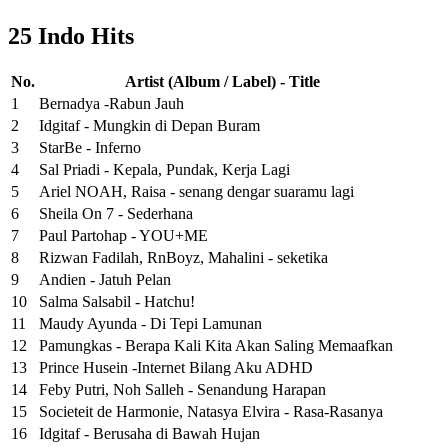
25 Indo Hits
No.
Artist (Album / Label) - Title
1
Bernadya -Rabun Jauh
2
Idgitaf - Mungkin di Depan Buram
3
StarBe - Inferno
4
Sal Priadi - Kepala, Pundak, Kerja Lagi
5
Ariel NOAH, Raisa - senang dengar suaramu lagi
6
Sheila On 7 - Sederhana
7
Paul Partohap - YOU+ME
8
Rizwan Fadilah, RnBoyz, Mahalini - seketika
9
Andien - Jatuh Pelan
10
Salma Salsabil - Hatchu!
11
Maudy Ayunda - Di Tepi Lamunan
12
Pamungkas - Berapa Kali Kita Akan Saling Memaafkan
13
Prince Husein -Internet Bilang Aku ADHD
14
Feby Putri, Noh Salleh - Senandung Harapan
15
Societeit de Harmonie, Natasya Elvira - Rasa-Rasanya
16
Idgitaf - Berusaha di Bawah Hujan