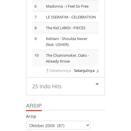
6
Madonna - I Feel So Free
7
LE SSERAFIM - CELEBRATION
8
The Kid LAROI - PIECES
9
Kehlani - Shoulda Never
(feat. USHER)
10
The Chainsmoker, Oaks -
Already Know
Sebelumnya
Selanjutnya
25 Indo Hits
ARSIP
Arsip