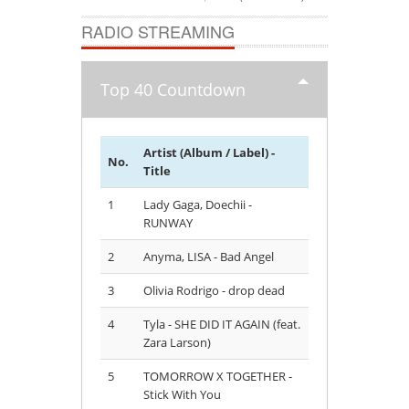
RADIO STREAMING
Top 40 Countdown
Artist (Album / Label) -
No.
Title
1
Lady Gaga, Doechii -
RUNWAY
2
Anyma, LISA - Bad Angel
3
Olivia Rodrigo - drop dead
4
Tyla - SHE DID IT AGAIN (feat.
Zara Larson)
5
TOMORROW X TOGETHER -
Stick With You