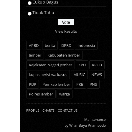
Cukup Bagus
Tidak Tahu
View Results
APBD
berita
DPRD
Indonesia
Jember
Kabupaten Jember
Kejaksaan Negeri Jember
KPU
KPUD
kupas peristiwa kasus
MUSIC
NEWS
PDP
Pemkab Jember
PKB
PNS
Polres Jember
warga
PROFILE
CHARTS
CONTACT US
Maintenance
by
Wilar Bayu Priambodo