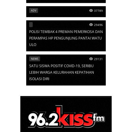
ADV
37789
29496
POLISI TEMBAK 4 PREMAN PEMERKOSA DAN
PERAMPAS HP PENGUNJUNG PANTAI WATU
ULO
NEWS
29131
SATU SISWA POSITIF COVID-19, SERIBU
LEBIH WARGA KELURAHAN KEPATIHAN
ISOLASI DIRI