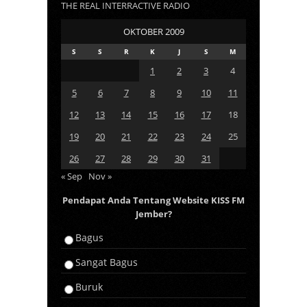
THE REAL INTERRACTIVE RADIO
OKTOBER 2009
S
S
R
K
J
S
M
1
2
3
4
5
6
7
8
9
10
11
12
13
14
15
16
17
18
19
20
21
22
23
24
25
26
27
28
29
30
31
« Sep
Nov »
Pendapat Anda Tentang Website KISS FM
Jember?
Bagus
Sangat Bagus
Buruk