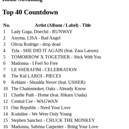
Top 40 Countdown
No.
Artist (Album / Label) - Title
1
Lady Gaga, Doechii - RUNWAY
2
Anyma, LISA - Bad Angel
3
Olivia Rodrigo - drop dead
4
Tyla - SHE DID IT AGAIN (feat. Zara Larson)
5
TOMORROW X TOGETHER - Stick With You
6
Madonna - I Feel So Free
7
LE SSERAFIM - CELEBRATION
8
The Kid LAROI - PIECES
9
Kehlani - Shoulda Never (feat. USHER)
10
The Chainsmoker, Oaks - Already Know
11
Charlie Puth - Home (feat. Hikaru Utada)
12
Central Cee - WAGWAN
13
One Republic - Need Your Love
14
Kodaline - We Were Only Young
15
Stephen Sanchez - CHUCK THE MONKEY
16
Madonna, Sabrina Carpenter - Bring Your Love