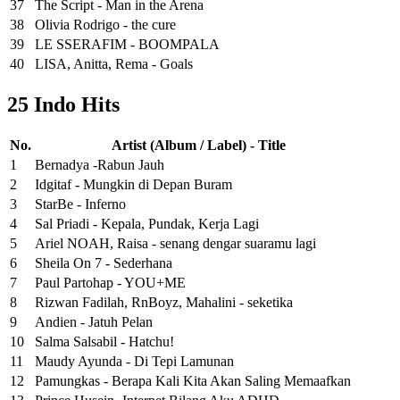
37
The Script - Man in the Arena
38
Olivia Rodrigo - the cure
39
LE SSERAFIM - BOOMPALA
40
LISA, Anitta, Rema - Goals
25 Indo Hits
No.
Artist (Album / Label) - Title
1
Bernadya -Rabun Jauh
2
Idgitaf - Mungkin di Depan Buram
3
StarBe - Inferno
4
Sal Priadi - Kepala, Pundak, Kerja Lagi
5
Ariel NOAH, Raisa - senang dengar suaramu lagi
6
Sheila On 7 - Sederhana
7
Paul Partohap - YOU+ME
8
Rizwan Fadilah, RnBoyz, Mahalini - seketika
9
Andien - Jatuh Pelan
10
Salma Salsabil - Hatchu!
11
Maudy Ayunda - Di Tepi Lamunan
12
Pamungkas - Berapa Kali Kita Akan Saling Memaafkan