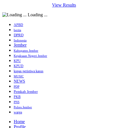
View Results
Loading ...
APBD
berita
DPRD
Indonesia
Jember
Kabupaten Jember
Kejaksaan Negeri Jember
KPU
KPUD
kupas peristiwa kasus
MUSIC
NEWS
PDP
Pemkab Jember
PKB
PNS
Polres Jember
warga
Home
Profile