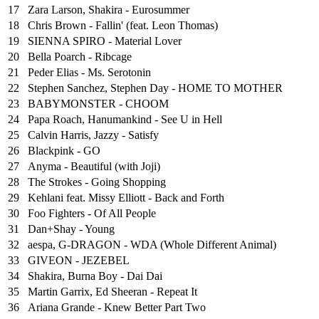
17
Zara Larson, Shakira - Eurosummer
18
Chris Brown - Fallin' (feat. Leon Thomas)
19
SIENNA SPIRO - Material Lover
20
Bella Poarch - Ribcage
21
Peder Elias - Ms. Serotonin
22
Stephen Sanchez, Stephen Day - HOME TO MOTHER
23
BABYMONSTER - CHOOM
24
Papa Roach, Hanumankind - See U in Hell
25
⁠Calvin Harris, Jazzy - Satisfy
26
Blackpink - GO
27
Anyma - Beautiful (with Joji)
28
The Strokes - Going Shopping
29
Kehlani feat. Missy Elliott - Back and Forth
30
Foo Fighters - Of All People
31
Dan+Shay - Young
32
aespa, G-DRAGON - WDA (Whole Different Animal)
33
GIVEON - JEZEBEL
34
Shakira, Burna Boy - Dai Dai
35
Martin Garrix, Ed Sheeran - Repeat It
36
Ariana Grande - Knew Better Part Two