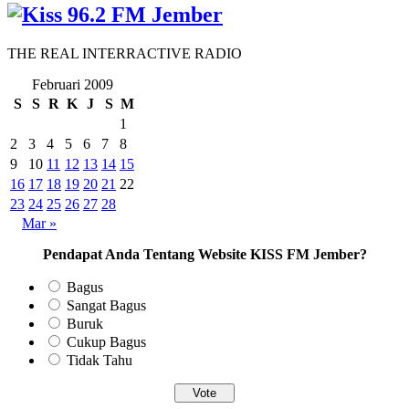
THE REAL INTERRACTIVE RADIO
Februari 2009
S
S
R
K
J
S
M
1
2
3
4
5
6
7
8
9
10
11
12
13
14
15
16
17
18
19
20
21
22
23
24
25
26
27
28
Mar »
Pendapat Anda Tentang Website KISS FM Jember?
Bagus
Sangat Bagus
Buruk
Cukup Bagus
Tidak Tahu