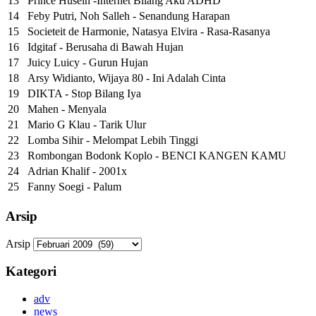
13
Prince Husein -Internet Bilang Aku ADHD
14
Feby Putri, Noh Salleh - Senandung Harapan
15
Societeit de Harmonie, Natasya Elvira - Rasa-Rasanya
16
Idgitaf - Berusaha di Bawah Hujan
17
Juicy Luicy - Gurun Hujan
18
Arsy Widianto, Wijaya 80 - Ini Adalah Cinta
19
DIKTA - Stop Bilang Iya
20
Mahen - Menyala
21
Mario G Klau - Tarik Ulur
22
Lomba Sihir - Melompat Lebih Tinggi
23
Rombongan Bodonk Koplo - BENCI KANGEN KAMU
24
Adrian Khalif - 2001x
25
Fanny Soegi - Palum
Arsip
Arsip
Kategori
adv
news