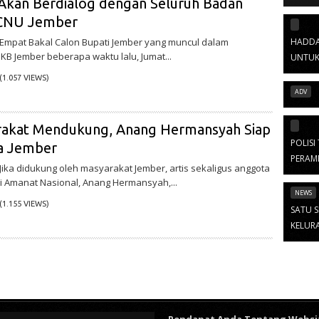
Akan Berdialog dengan Seluruh Badan
CNU Jember
HADDA
– Empat Bakal Calon Bupati Jember yang muncul dalam
B Jember beberapa waktu lalu, Jumat...
UNTUK
(1.057 VIEWS)
ADV
rakat Mendukung, Anang Hermansyah Siap
POLISI
da Jember
PERAM
– Jika didukung oleh masyarakat Jember, artis sekaligus anggota
ai Amanat Nasional, Anang Hermansyah,...
NEWS
(1.155 VIEWS)
SATU S
KELURA
Pendapat Anda Tentang Websi