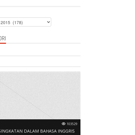
ORI
103529
 SINGKATAN DALAM BAHASA INGGRIS