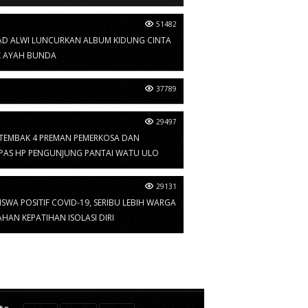
51482
D ALWI LUNCURKAN ALBUM KIDUNG CINTA
 AYAH BUNDA
37789
29497
 TEMBAK 4 PREMAN PEMERKOSA DAN
PAS HP PENGUNJUNG PANTAI WATU ULO
29131
ISWA POSITIF COVID-19, SERIBU LEBIH WARGA
HAN KEPATIHAN ISOLASI DIRI
te