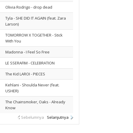
Olivia Rodrigo - drop dead
Tyla - SHE DID IT AGAIN (feat. Zara
Larson)
TOMORROW X TOGETHER - Stick
With You
Madonna - I Feel So Free
LE SSERAFIM - CELEBRATION
The Kid LAROI - PIECES
Kehlani - Shoulda Never (feat.
USHER)
The Chainsmoker, Oaks - Already
Know
Sebelumnya
Selanjutnya