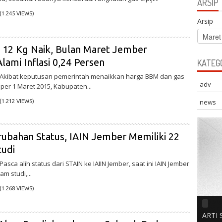
ARSIP
(1.245 VIEWS)
Arsip
ji 12 Kg Naik, Bulan Maret Jember
Alami Inflasi 0,24 Persen
KATEG
 – Akibat keputusan pemerintah menaikkan harga BBM dan gas
adv
m per 1 Maret 2015, Kabupaten...
news
(1.212 VIEWS)
ubahan Status, IAIN Jember Memiliki 22
udi
 Pasca alih status dari STAIN ke IAIIN Jember, saat ini IAIN Jember
am studi,...
(1.268 VIEWS)
ARTI