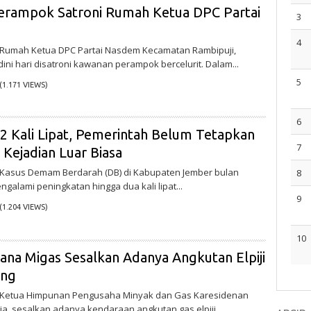
rampok Satroni Rumah Ketua DPC Partai
3
4
 – Rumah Ketua DPC Partai Nasdem Kecamatan Rambipuji,
ini hari disatroni kawanan perampok bercelurit. Dalam...
5
(1.171 VIEWS)
6
 2 Kali Lipat, Pemerintah Belum Tetapkan
7
 Kejadian Luar Biasa
 – Kasus Demam Berdarah (DB) di Kabupaten Jember bulan
8
ngalami peningkatan hingga dua kali lipat...
9
(1.204 VIEWS)
10
ana Migas Sesalkan Adanya Angkutan Elpiji
ang
 – Ketua Himpunan Pengusaha Minyak dan Gas Karesidenan
ria, sesalkan adanya kendaraan angkutan gas elpiji...