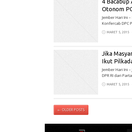
4 Bacabup 
Otonom P
Jember Hari Ini 
Konfercab DPC PK
MARET 5, 2015
Jika Masya
Ikut Pilka
Jember Hari Ini 
DPR RI dari Part
MARET 5, 2015
←
OLDER POSTS