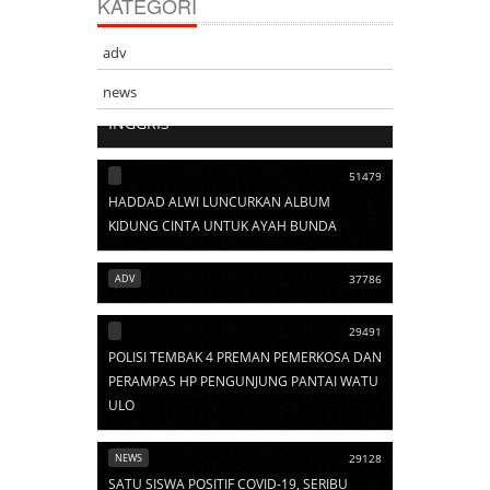
KATEGORI
adv
103525
news
ARTI SINGKATAN DALAM BAHASA
INGGRIS
51479
HADDAD ALWI LUNCURKAN ALBUM
KIDUNG CINTA UNTUK AYAH BUNDA
ADV
37786
29491
POLISI TEMBAK 4 PREMAN PEMERKOSA DAN
PERAMPAS HP PENGUNJUNG PANTAI WATU
ULO
NEWS
29128
SATU SISWA POSITIF COVID-19, SERIBU