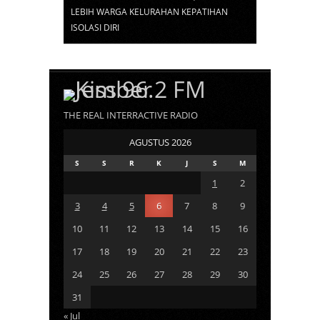
LEBIH WARGA KELURAHAN KEPATIHAN
ISOLASI DIRI
THE REAL INTERRACTIVE RADIO
AGUSTUS 2026
S
S
R
K
J
S
M
1
2
3
4
5
6
7
8
9
10
11
12
13
14
15
16
17
18
19
20
21
22
23
24
25
26
27
28
29
30
31
« Jul