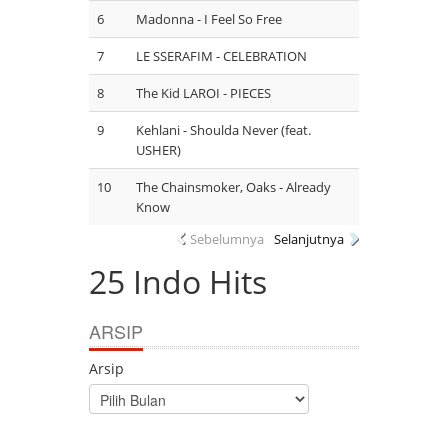
6
Madonna - I Feel So Free
7
LE SSERAFIM - CELEBRATION
8
The Kid LAROI - PIECES
9
Kehlani - Shoulda Never (feat.
USHER)
10
The Chainsmoker, Oaks - Already
Know
Sebelumnya
Selanjutnya
25 Indo Hits
ARSIP
Arsip