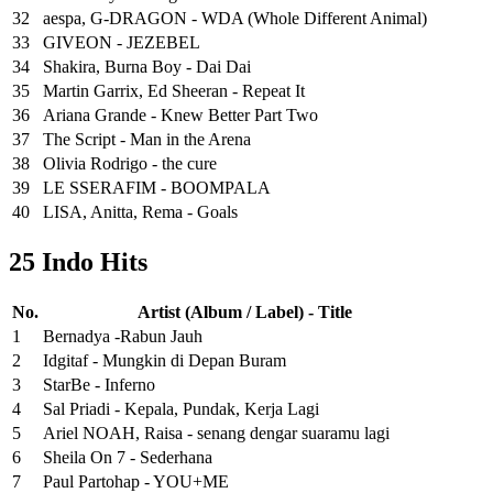
32
aespa, G-DRAGON - WDA (Whole Different Animal)
33
GIVEON - JEZEBEL
34
Shakira, Burna Boy - Dai Dai
35
Martin Garrix, Ed Sheeran - Repeat It
36
Ariana Grande - Knew Better Part Two
37
The Script - Man in the Arena
38
Olivia Rodrigo - the cure
39
LE SSERAFIM - BOOMPALA
40
LISA, Anitta, Rema - Goals
25 Indo Hits
No.
Artist (Album / Label) - Title
1
Bernadya -Rabun Jauh
2
Idgitaf - Mungkin di Depan Buram
3
StarBe - Inferno
4
Sal Priadi - Kepala, Pundak, Kerja Lagi
5
Ariel NOAH, Raisa - senang dengar suaramu lagi
6
Sheila On 7 - Sederhana
7
Paul Partohap - YOU+ME