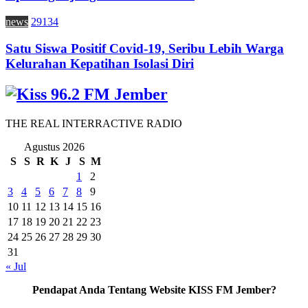
news
29134
Satu Siswa Positif Covid-19, Seribu Lebih Warga
Kelurahan Kepatihan Isolasi Diri
THE REAL INTERRACTIVE RADIO
Agustus 2026
S
S
R
K
J
S
M
1
2
3
4
5
6
7
8
9
10
11
12
13
14
15
16
17
18
19
20
21
22
23
24
25
26
27
28
29
30
31
« Jul
Pendapat Anda Tentang Website KISS FM Jember?