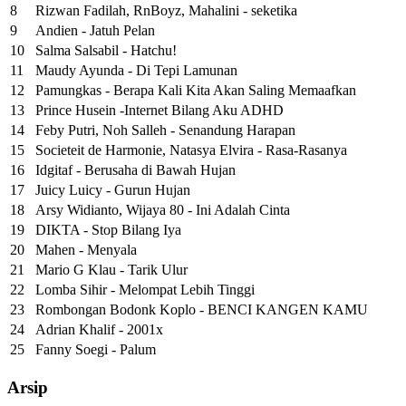
8
Rizwan Fadilah, RnBoyz, Mahalini - seketika
9
Andien - Jatuh Pelan
10
Salma Salsabil - Hatchu!
11
Maudy Ayunda - Di Tepi Lamunan
12
Pamungkas - Berapa Kali Kita Akan Saling Memaafkan
13
Prince Husein -Internet Bilang Aku ADHD
14
Feby Putri, Noh Salleh - Senandung Harapan
15
Societeit de Harmonie, Natasya Elvira - Rasa-Rasanya
16
Idgitaf - Berusaha di Bawah Hujan
17
Juicy Luicy - Gurun Hujan
18
Arsy Widianto, Wijaya 80 - Ini Adalah Cinta
19
DIKTA - Stop Bilang Iya
20
Mahen - Menyala
21
Mario G Klau - Tarik Ulur
22
Lomba Sihir - Melompat Lebih Tinggi
23
Rombongan Bodonk Koplo - BENCI KANGEN KAMU
24
Adrian Khalif - 2001x
25
Fanny Soegi - Palum
Arsip