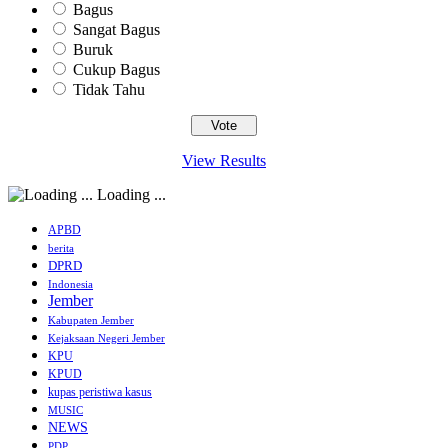
Bagus
Sangat Bagus
Buruk
Cukup Bagus
Tidak Tahu
View Results
Loading ...
APBD
berita
DPRD
Indonesia
Jember
Kabupaten Jember
Kejaksaan Negeri Jember
KPU
KPUD
kupas peristiwa kasus
MUSIC
NEWS
PDP