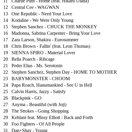
11
Charlie Puth - Home (feat. Hikaru Utada)
12
Central Cee - WAGWAN
13
One Republic - Need Your Love
14
Kodaline - We Were Only Young
15
Stephen Sanchez - CHUCK THE MONKEY
16
Madonna, Sabrina Carpenter - Bring Your Love
17
Zara Larson, Shakira - Eurosummer
18
Chris Brown - Fallin' (feat. Leon Thomas)
19
SIENNA SPIRO - Material Lover
20
Bella Poarch - Ribcage
21
Peder Elias - Ms. Serotonin
22
Stephen Sanchez, Stephen Day - HOME TO MOTHER
23
BABYMONSTER - CHOOM
24
Papa Roach, Hanumankind - See U in Hell
25
⁠Calvin Harris, Jazzy - Satisfy
26
Blackpink - GO
27
Anyma - Beautiful (with Joji)
28
The Strokes - Going Shopping
29
Kehlani feat. Missy Elliott - Back and Forth
30
Foo Fighters - Of All People
31
Dan+Shay - Young