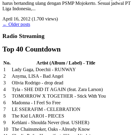
harus bertanding ulang dengan PSMP Mojokerto. Sesuai jadwal PT
Liga Indonesia,...
April 16, 2012
(1.700 views)
←
Older posts
Radio Streaming
Top 40 Countdown
No.
Artist (Album / Label) - Title
1
Lady Gaga, Doechii - RUNWAY
2
Anyma, LISA - Bad Angel
3
Olivia Rodrigo - drop dead
4
Tyla - SHE DID IT AGAIN (feat. Zara Larson)
5
TOMORROW X TOGETHER - Stick With You
6
Madonna - I Feel So Free
7
LE SSERAFIM - CELEBRATION
8
The Kid LAROI - PIECES
9
Kehlani - Shoulda Never (feat. USHER)
10
The Chainsmoker, Oaks - Already Know