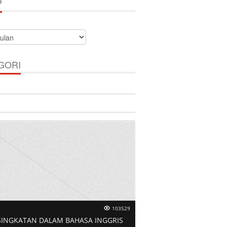
P
GORI
103529
SINGKATAN DALAM BAHASA INGGRIS