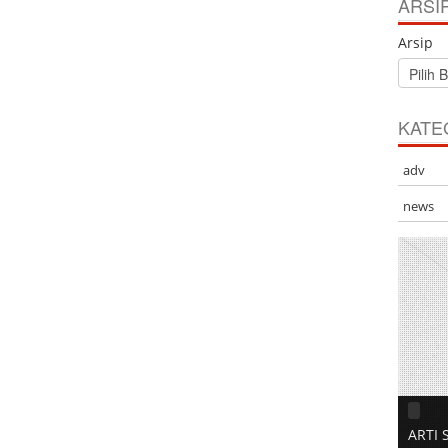
ARSI
Arsip
KATE
adv
news
ARTI 