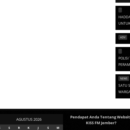
HADDA
UNTUK
ADV
POLIS
PERAM
NEWS
SATU S
WARGA 
Pendapat Anda Tentang Websi
AGUSTUS 2026
KISS FM Jember?
S
S
R
K
J
S
M