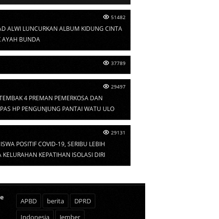
51482
D ALWI LUNCURKAN ALBUM KIDUNG CINTA
 AYAH BUNDA
37789
29497
I TEMBAK 4 PREMAN PEMERKOSA DAN
PAS HP PENGUNJUNG PANTAI WATU ULO
29131
ISWA POSITIF COVID-19, SERIBU LEBIH
KELURAHAN KEPATIHAN ISOLASI DIRI
te
APBD
berita
DPRD
Indonesia
Jember