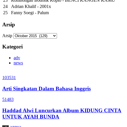
23
Rombongan Bodonk Koplo - BENCI KANGEN KAMU
24
Adrian Khalif - 2001x
25
Fanny Soegi - Palum
Arsip
Arsip
Kategori
adv
news
103531
Arti Singkatan Dalam Bahasa Inggris
51483
Haddad Alwi Luncurkan Album KIDUNG CINTA
UNTUK AYAH BUNDA