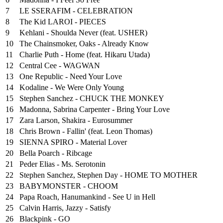
7
LE SSERAFIM - CELEBRATION
8
The Kid LAROI - PIECES
9
Kehlani - Shoulda Never (feat. USHER)
10
The Chainsmoker, Oaks - Already Know
11
Charlie Puth - Home (feat. Hikaru Utada)
12
Central Cee - WAGWAN
13
One Republic - Need Your Love
14
Kodaline - We Were Only Young
15
Stephen Sanchez - CHUCK THE MONKEY
16
Madonna, Sabrina Carpenter - Bring Your Love
17
Zara Larson, Shakira - Eurosummer
18
Chris Brown - Fallin' (feat. Leon Thomas)
19
SIENNA SPIRO - Material Lover
20
Bella Poarch - Ribcage
21
Peder Elias - Ms. Serotonin
22
Stephen Sanchez, Stephen Day - HOME TO MOTHER
23
BABYMONSTER - CHOOM
24
Papa Roach, Hanumankind - See U in Hell
25
⁠Calvin Harris, Jazzy - Satisfy
26
Blackpink - GO