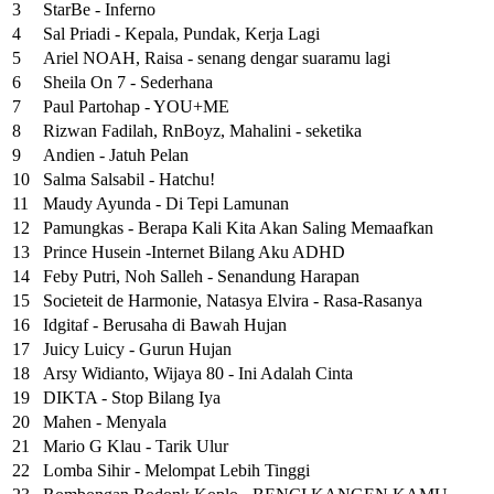
3
StarBe - Inferno
4
Sal Priadi - Kepala, Pundak, Kerja Lagi
5
Ariel NOAH, Raisa - senang dengar suaramu lagi
6
Sheila On 7 - Sederhana
7
Paul Partohap - YOU+ME
8
Rizwan Fadilah, RnBoyz, Mahalini - seketika
9
Andien - Jatuh Pelan
10
Salma Salsabil - Hatchu!
11
Maudy Ayunda - Di Tepi Lamunan
12
Pamungkas - Berapa Kali Kita Akan Saling Memaafkan
13
Prince Husein -Internet Bilang Aku ADHD
14
Feby Putri, Noh Salleh - Senandung Harapan
15
Societeit de Harmonie, Natasya Elvira - Rasa-Rasanya
16
Idgitaf - Berusaha di Bawah Hujan
17
Juicy Luicy - Gurun Hujan
18
Arsy Widianto, Wijaya 80 - Ini Adalah Cinta
19
DIKTA - Stop Bilang Iya
20
Mahen - Menyala
21
Mario G Klau - Tarik Ulur
22
Lomba Sihir - Melompat Lebih Tinggi