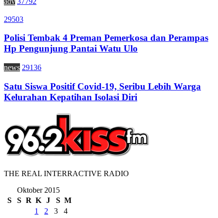
adv
37792
29503
Polisi Tembak 4 Preman Pemerkosa dan Perampas
Hp Pengunjung Pantai Watu Ulo
news
29136
Satu Siswa Positif Covid-19, Seribu Lebih Warga
Kelurahan Kepatihan Isolasi Diri
THE REAL INTERRACTIVE RADIO
Oktober 2015
S
S
R
K
J
S
M
1
2
3
4