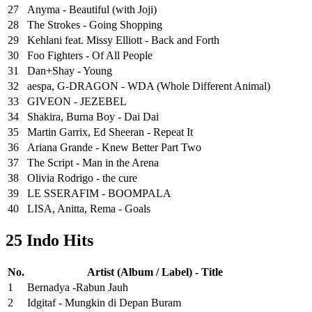
27
Anyma - Beautiful (with Joji)
28
The Strokes - Going Shopping
29
Kehlani feat. Missy Elliott - Back and Forth
30
Foo Fighters - Of All People
31
Dan+Shay - Young
32
aespa, G-DRAGON - WDA (Whole Different Animal)
33
GIVEON - JEZEBEL
34
Shakira, Burna Boy - Dai Dai
35
Martin Garrix, Ed Sheeran - Repeat It
36
Ariana Grande - Knew Better Part Two
37
The Script - Man in the Arena
38
Olivia Rodrigo - the cure
39
LE SSERAFIM - BOOMPALA
40
LISA, Anitta, Rema - Goals
25 Indo Hits
No.
Artist (Album / Label) - Title
1
Bernadya -Rabun Jauh
2
Idgitaf - Mungkin di Depan Buram