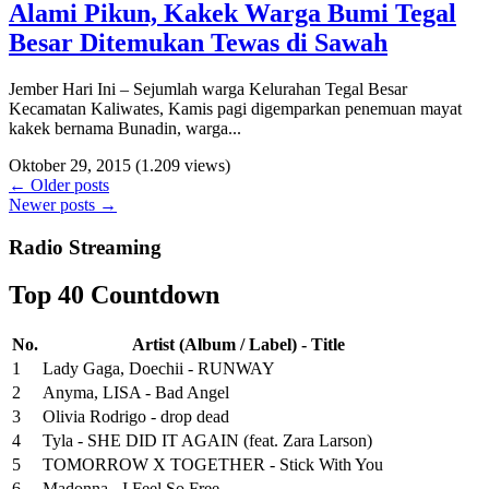
Alami Pikun, Kakek Warga Bumi Tegal
Besar Ditemukan Tewas di Sawah
Jember Hari Ini – Sejumlah warga Kelurahan Tegal Besar
Kecamatan Kaliwates, Kamis pagi digemparkan penemuan mayat
kakek bernama Bunadin, warga...
Oktober 29, 2015
(1.209 views)
←
Older posts
Newer posts
→
Radio Streaming
Top 40 Countdown
No.
Artist (Album / Label) - Title
1
Lady Gaga, Doechii - RUNWAY
2
Anyma, LISA - Bad Angel
3
Olivia Rodrigo - drop dead
4
Tyla - SHE DID IT AGAIN (feat. Zara Larson)
5
TOMORROW X TOGETHER - Stick With You
6
Madonna - I Feel So Free