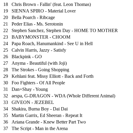
18
Chris Brown - Fallin' (feat. Leon Thomas)
19
SIENNA SPIRO - Material Lover
20
Bella Poarch - Ribcage
21
Peder Elias - Ms. Serotonin
22
Stephen Sanchez, Stephen Day - HOME TO MOTHER
23
BABYMONSTER - CHOOM
24
Papa Roach, Hanumankind - See U in Hell
25
⁠Calvin Harris, Jazzy - Satisfy
26
Blackpink - GO
27
Anyma - Beautiful (with Joji)
28
The Strokes - Going Shopping
29
Kehlani feat. Missy Elliott - Back and Forth
30
Foo Fighters - Of All People
31
Dan+Shay - Young
32
aespa, G-DRAGON - WDA (Whole Different Animal)
33
GIVEON - JEZEBEL
34
Shakira, Burna Boy - Dai Dai
35
Martin Garrix, Ed Sheeran - Repeat It
36
Ariana Grande - Knew Better Part Two
37
The Script - Man in the Arena