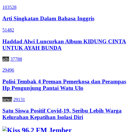
103528
Arti Singkatan Dalam Bahasa Inggris
51482
Haddad Alwi Luncurkan Album KIDUNG CINTA
UNTUK AYAH BUNDA
adv
37788
29496
Polisi Tembak 4 Preman Pemerkosa dan Perampas
Hp Pengunjung Pantai Watu Ulo
news
29131
Satu Siswa Positif Covid-19, Seribu Lebih Warga
Kelurahan Kepatihan Isolasi Diri