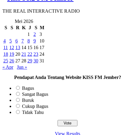
THE REAL INTERRACTIVE RADIO
Mei 2026
S
S
R
K
J
S
M
1
2
3
4
5
6
7
8
9
10
11
12
13
14
15
16
17
18
19
20
21
22
23
24
25
26
27
28
29
30
31
« Apr
Jun »
Pendapat Anda Tentang Website KISS FM Jember?
Bagus
Sangat Bagus
Buruk
Cukup Bagus
Tidak Tahu
View Results