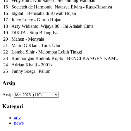
14
Feby Putri, Noh Salleh - Senandung Harapan
15
Societeit de Harmonie, Natasya Elvira - Rasa-Rasanya
16
Idgitaf - Berusaha di Bawah Hujan
17
Juicy Luicy - Gurun Hujan
18
Arsy Widianto, Wijaya 80 - Ini Adalah Cinta
19
DIKTA - Stop Bilang Iya
20
Mahen - Menyala
21
Mario G Klau - Tarik Ulur
22
Lomba Sihir - Melompat Lebih Tinggi
23
Rombongan Bodonk Koplo - BENCI KANGEN KAMU
24
Adrian Khalif - 2001x
25
Fanny Soegi - Palum
Arsip
Arsip
Kategori
adv
news