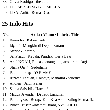
38
Olivia Rodrigo - the cure
39
LE SSERAFIM - BOOMPALA
40
LISA, Anitta, Rema - Goals
25 Indo Hits
No.
Artist (Album / Label) - Title
1
Bernadya -Rabun Jauh
2
Idgitaf - Mungkin di Depan Buram
3
StarBe - Inferno
4
Sal Priadi - Kepala, Pundak, Kerja Lagi
5
Ariel NOAH, Raisa - senang dengar suaramu lagi
6
Sheila On 7 - Sederhana
7
Paul Partohap - YOU+ME
8
Rizwan Fadilah, RnBoyz, Mahalini - seketika
9
Andien - Jatuh Pelan
10
Salma Salsabil - Hatchu!
11
Maudy Ayunda - Di Tepi Lamunan
12
Pamungkas - Berapa Kali Kita Akan Saling Memaafkan
13
Prince Husein -Internet Bilang Aku ADHD