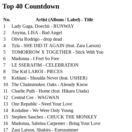
Top 40 Countdown
No.
Artist (Album / Label) - Title
1
Lady Gaga, Doechii - RUNWAY
2
Anyma, LISA - Bad Angel
3
Olivia Rodrigo - drop dead
4
Tyla - SHE DID IT AGAIN (feat. Zara Larson)
5
TOMORROW X TOGETHER - Stick With You
6
Madonna - I Feel So Free
7
LE SSERAFIM - CELEBRATION
8
The Kid LAROI - PIECES
9
Kehlani - Shoulda Never (feat. USHER)
10
The Chainsmoker, Oaks - Already Know
11
Charlie Puth - Home (feat. Hikaru Utada)
12
Central Cee - WAGWAN
13
One Republic - Need Your Love
14
Kodaline - We Were Only Young
15
Stephen Sanchez - CHUCK THE MONKEY
16
Madonna, Sabrina Carpenter - Bring Your Love
17
Zara Larson, Shakira - Eurosummer