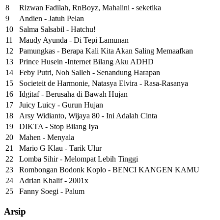
8
Rizwan Fadilah, RnBoyz, Mahalini - seketika
9
Andien - Jatuh Pelan
10
Salma Salsabil - Hatchu!
11
Maudy Ayunda - Di Tepi Lamunan
12
Pamungkas - Berapa Kali Kita Akan Saling Memaafkan
13
Prince Husein -Internet Bilang Aku ADHD
14
Feby Putri, Noh Salleh - Senandung Harapan
15
Societeit de Harmonie, Natasya Elvira - Rasa-Rasanya
16
Idgitaf - Berusaha di Bawah Hujan
17
Juicy Luicy - Gurun Hujan
18
Arsy Widianto, Wijaya 80 - Ini Adalah Cinta
19
DIKTA - Stop Bilang Iya
20
Mahen - Menyala
21
Mario G Klau - Tarik Ulur
22
Lomba Sihir - Melompat Lebih Tinggi
23
Rombongan Bodonk Koplo - BENCI KANGEN KAMU
24
Adrian Khalif - 2001x
25
Fanny Soegi - Palum
Arsip