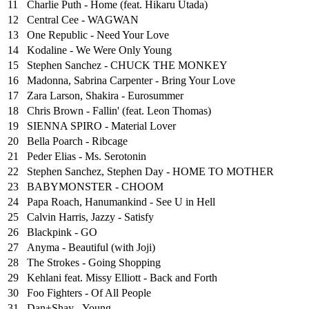
11
Charlie Puth - Home (feat. Hikaru Utada)
12
Central Cee - WAGWAN
13
One Republic - Need Your Love
14
Kodaline - We Were Only Young
15
Stephen Sanchez - CHUCK THE MONKEY
16
Madonna, Sabrina Carpenter - Bring Your Love
17
Zara Larson, Shakira - Eurosummer
18
Chris Brown - Fallin' (feat. Leon Thomas)
19
SIENNA SPIRO - Material Lover
20
Bella Poarch - Ribcage
21
Peder Elias - Ms. Serotonin
22
Stephen Sanchez, Stephen Day - HOME TO MOTHER
23
BABYMONSTER - CHOOM
24
Papa Roach, Hanumankind - See U in Hell
25
⁠Calvin Harris, Jazzy - Satisfy
26
Blackpink - GO
27
Anyma - Beautiful (with Joji)
28
The Strokes - Going Shopping
29
Kehlani feat. Missy Elliott - Back and Forth
30
Foo Fighters - Of All People
31
Dan+Shay - Young