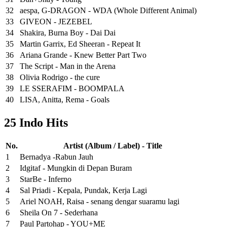
32
aespa, G-DRAGON - WDA (Whole Different Animal)
33
GIVEON - JEZEBEL
34
Shakira, Burna Boy - Dai Dai
35
Martin Garrix, Ed Sheeran - Repeat It
36
Ariana Grande - Knew Better Part Two
37
The Script - Man in the Arena
38
Olivia Rodrigo - the cure
39
LE SSERAFIM - BOOMPALA
40
LISA, Anitta, Rema - Goals
25 Indo Hits
No.
Artist (Album / Label) - Title
1
Bernadya -Rabun Jauh
2
Idgitaf - Mungkin di Depan Buram
3
StarBe - Inferno
4
Sal Priadi - Kepala, Pundak, Kerja Lagi
5
Ariel NOAH, Raisa - senang dengar suaramu lagi
6
Sheila On 7 - Sederhana
7
Paul Partohap - YOU+ME