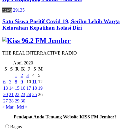
news
29135
Satu Siswa Positif Covid-19, Seribu Lebih Warga
Kelurahan Kepatihan Isolasi Diri
THE REAL INTERRACTIVE RADIO
April 2020
S
S
R
K
J
S
M
1
2
3
4
5
6
7
8
9
10
11
12
13
14
15
16
17
18
19
20
21
22
23
24
25
26
27
28
29
30
« Mar
Mei »
Pendapat Anda Tentang Website KISS FM Jember?
Bagus