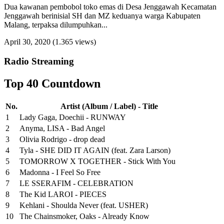
Dua kawanan pembobol toko emas di Desa Jenggawah Kecamatan
Jenggawah berinisial SH dan MZ keduanya warga Kabupaten
Malang, terpaksa dilumpuhkan...
April 30, 2020
(1.365 views)
Radio Streaming
Top 40 Countdown
No.
Artist (Album / Label) - Title
1
Lady Gaga, Doechii - RUNWAY
2
Anyma, LISA - Bad Angel
3
Olivia Rodrigo - drop dead
4
Tyla - SHE DID IT AGAIN (feat. Zara Larson)
5
TOMORROW X TOGETHER - Stick With You
6
Madonna - I Feel So Free
7
LE SSERAFIM - CELEBRATION
8
The Kid LAROI - PIECES
9
Kehlani - Shoulda Never (feat. USHER)
10
The Chainsmoker, Oaks - Already Know