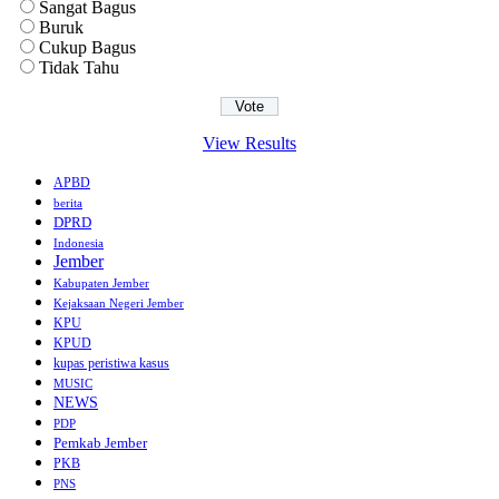
Sangat Bagus
Buruk
Cukup Bagus
Tidak Tahu
View Results
APBD
berita
DPRD
Indonesia
Jember
Kabupaten Jember
Kejaksaan Negeri Jember
KPU
KPUD
kupas peristiwa kasus
MUSIC
NEWS
PDP
Pemkab Jember
PKB
PNS