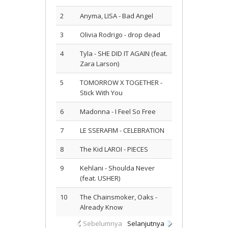
2
Anyma, LISA - Bad Angel
3
Olivia Rodrigo - drop dead
4
Tyla - SHE DID IT AGAIN (feat.
Zara Larson)
5
TOMORROW X TOGETHER -
Stick With You
6
Madonna - I Feel So Free
7
LE SSERAFIM - CELEBRATION
8
The Kid LAROI - PIECES
9
Kehlani - Shoulda Never
(feat. USHER)
10
The Chainsmoker, Oaks -
Already Know
Sebelumnya
Selanjutnya