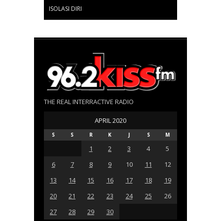
ISOLASI DIRI
THE REAL INTERRACTIVE RADIO
APRIL 2020
S
S
R
K
J
S
M
1
2
3
4
5
6
7
8
9
10
11
12
13
14
15
16
17
18
19
20
21
22
23
24
25
26
27
28
29
30