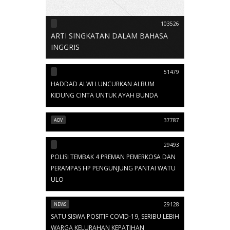
103526
ARTI SINGKATAN DALAM BAHASA
INGGRIS
51479
HADDAD ALWI LUNCURKAN ALBUM
KIDUNG CINTA UNTUK AYAH BUNDA
ADV
37787
29493
POLISI TEMBAK 4 PREMAN PEMERKOSA DAN
PERAMPAS HP PENGUNJUNG PANTAI WATU
ULO
NEWS
29128
SATU SISWA POSITIF COVID-19, SERIBU LEBIH
WARGA KELURAHAN KEPATIHAN