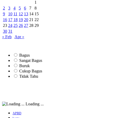
1
2
3
4
5
6
7
8
9
10
11
12
13
14
15
16
17
18
19
20
21
22
23
24
25
26
27
28
29
30
31
« Feb
Apr »
Bagus
Sangat Bagus
Buruk
Cukup Bagus
Tidak Tahu
Loading ...
APBD