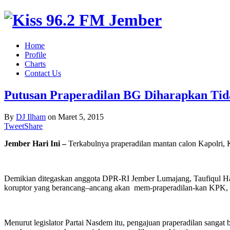
Home
Profile
Charts
Contact Us
Putusan Praperadilan BG Diharapkan Tida
By
DJ Ilham
on
Maret 5, 2015
Tweet
Share
Jember Hari Ini –
Terkabulnya praperadilan mantan calon Kapolri
Demikian ditegaskan anggota DPR-RI Jember Lumajang, Taufiqul Hadi,
koruptor yang berancang–ancang akan mem-praperadilan-kan KPK, me
Menurut legislator Partai Nasdem itu, pengajuan praperadilan sangat