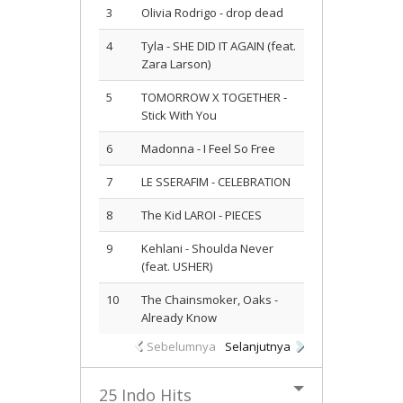
3
Olivia Rodrigo - drop dead
4
Tyla - SHE DID IT AGAIN (feat.
Zara Larson)
5
TOMORROW X TOGETHER -
Stick With You
6
Madonna - I Feel So Free
7
LE SSERAFIM - CELEBRATION
8
The Kid LAROI - PIECES
9
Kehlani - Shoulda Never
(feat. USHER)
10
The Chainsmoker, Oaks -
Already Know
Sebelumnya
Selanjutnya
25 Indo Hits