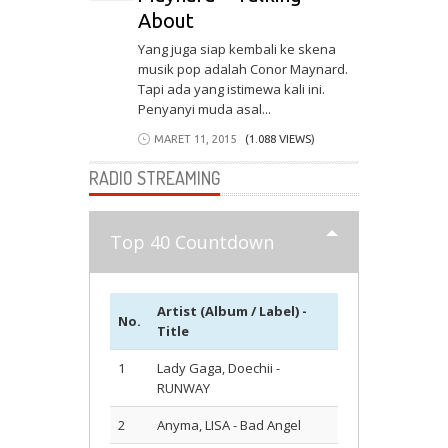
About
Yang juga siap kembali ke skena
musik pop adalah Conor Maynard.
Tapi ada yang istimewa kali ini.
Penyanyi muda asal...
MARET 11, 2015
(1.088 VIEWS)
RADIO STREAMING
Top 40 Countdown
Artist (Album / Label) -
No.
Title
1
Lady Gaga, Doechii -
RUNWAY
2
Anyma, LISA - Bad Angel