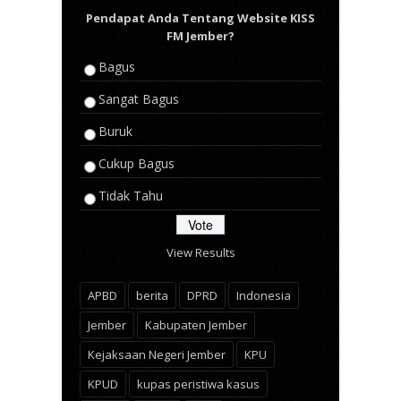
Pendapat Anda Tentang Website KISS
FM Jember?
Bagus
Sangat Bagus
Buruk
Cukup Bagus
Tidak Tahu
View Results
APBD
berita
DPRD
Indonesia
Jember
Kabupaten Jember
Kejaksaan Negeri Jember
KPU
KPUD
kupas peristiwa kasus