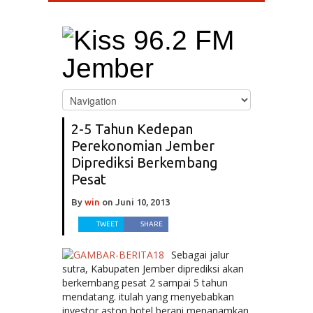
2-5 Tahun Kedepan
Perekonomian Jember
Diprediksi Berkembang
Pesat
By
win
on
Juni 10, 2013
TWEET
SHARE
Sebagai jalur
sutra, Kabupaten Jember diprediksi akan
berkembang pesat 2 sampai 5 tahun
mendatang. itulah yang menyebabkan
investor aston hotel berani menanamkan