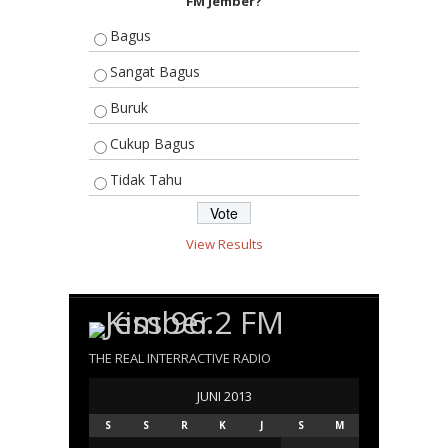
FM Jember?
Bagus
Sangat Bagus
Buruk
Cukup Bagus
Tidak Tahu
View Results
THE REAL INTERRACTIVE RADIO
JUNI 2013
S
S
R
K
J
S
M