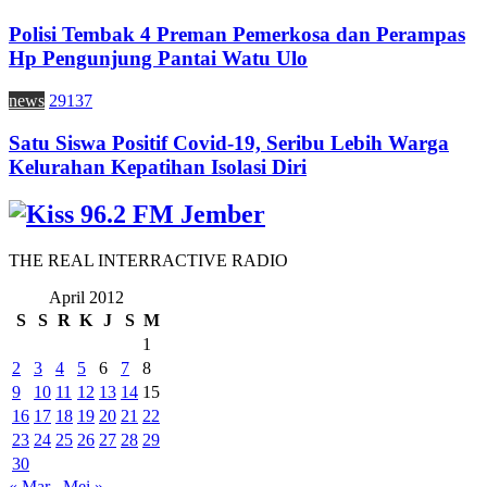
Polisi Tembak 4 Preman Pemerkosa dan Perampas
Hp Pengunjung Pantai Watu Ulo
news
29137
Satu Siswa Positif Covid-19, Seribu Lebih Warga
Kelurahan Kepatihan Isolasi Diri
THE REAL INTERRACTIVE RADIO
April 2012
S
S
R
K
J
S
M
1
2
3
4
5
6
7
8
9
10
11
12
13
14
15
16
17
18
19
20
21
22
23
24
25
26
27
28
29
30
« Mar
Mei »