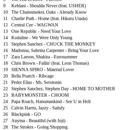
9
Kehlani - Shoulda Never (feat. USHER)
10
The Chainsmoker, Oaks - Already Know
11
Charlie Puth - Home (feat. Hikaru Utada)
12
Central Cee - WAGWAN
13
One Republic - Need Your Love
14
Kodaline - We Were Only Young
15
Stephen Sanchez - CHUCK THE MONKEY
16
Madonna, Sabrina Carpenter - Bring Your Love
17
Zara Larson, Shakira - Eurosummer
18
Chris Brown - Fallin' (feat. Leon Thomas)
19
SIENNA SPIRO - Material Lover
20
Bella Poarch - Ribcage
21
Peder Elias - Ms. Serotonin
22
Stephen Sanchez, Stephen Day - HOME TO MOTHER
23
BABYMONSTER - CHOOM
24
Papa Roach, Hanumankind - See U in Hell
25
⁠Calvin Harris, Jazzy - Satisfy
26
Blackpink - GO
27
Anyma - Beautiful (with Joji)
28
The Strokes - Going Shopping