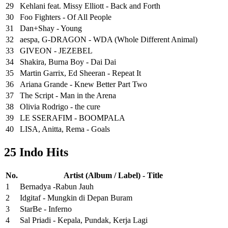
29
Kehlani feat. Missy Elliott - Back and Forth
30
Foo Fighters - Of All People
31
Dan+Shay - Young
32
aespa, G-DRAGON - WDA (Whole Different Animal)
33
GIVEON - JEZEBEL
34
Shakira, Burna Boy - Dai Dai
35
Martin Garrix, Ed Sheeran - Repeat It
36
Ariana Grande - Knew Better Part Two
37
The Script - Man in the Arena
38
Olivia Rodrigo - the cure
39
LE SSERAFIM - BOOMPALA
40
LISA, Anitta, Rema - Goals
25 Indo Hits
No.
Artist (Album / Label) - Title
1
Bernadya -Rabun Jauh
2
Idgitaf - Mungkin di Depan Buram
3
StarBe - Inferno
4
Sal Priadi - Kepala, Pundak, Kerja Lagi