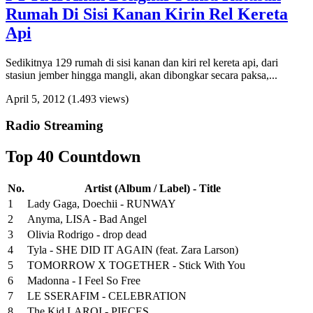
Rumah Di Sisi Kanan Kirin Rel Kereta
Api
Sedikitnya 129 rumah di sisi kanan dan kiri rel kereta api, dari
stasiun jember hingga mangli, akan dibongkar secara paksa,...
April 5, 2012
(1.493 views)
Radio Streaming
Top 40 Countdown
No.
Artist (Album / Label) - Title
1
Lady Gaga, Doechii - RUNWAY
2
Anyma, LISA - Bad Angel
3
Olivia Rodrigo - drop dead
4
Tyla - SHE DID IT AGAIN (feat. Zara Larson)
5
TOMORROW X TOGETHER - Stick With You
6
Madonna - I Feel So Free
7
LE SSERAFIM - CELEBRATION
8
The Kid LAROI - PIECES