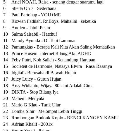
5
Ariel NOAH, Raisa - senang dengar suaramu lagi
6
Sheila On 7 - Sederhana
7
Paul Partohap - YOU+ME
8
Rizwan Fadilah, RnBoyz, Mahalini - seketika
9
Andien - Jatuh Pelan
10
Salma Salsabil - Hatchu!
11
Maudy Ayunda - Di Tepi Lamunan
12
Pamungkas - Berapa Kali Kita Akan Saling Memaafkan
13
Prince Husein -Internet Bilang Aku ADHD
14
Feby Putri, Noh Salleh - Senandung Harapan
15
Societeit de Harmonie, Natasya Elvira - Rasa-Rasanya
16
Idgitaf - Berusaha di Bawah Hujan
17
Juicy Luicy - Gurun Hujan
18
Arsy Widianto, Wijaya 80 - Ini Adalah Cinta
19
DIKTA - Stop Bilang Iya
20
Mahen - Menyala
21
Mario G Klau - Tarik Ulur
22
Lomba Sihir - Melompat Lebih Tinggi
23
Rombongan Bodonk Koplo - BENCI KANGEN KAMU
24
Adrian Khalif - 2001x
25
Fanny Soegi - Palum