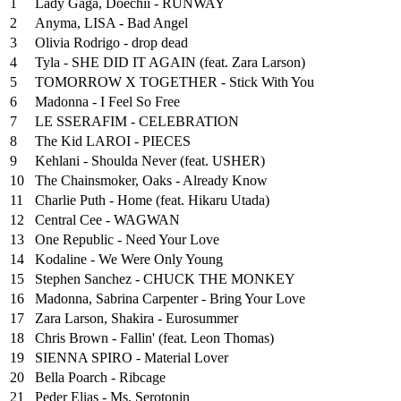
1
Lady Gaga, Doechii - RUNWAY
2
Anyma, LISA - Bad Angel
3
Olivia Rodrigo - drop dead
4
Tyla - SHE DID IT AGAIN (feat. Zara Larson)
5
TOMORROW X TOGETHER - Stick With You
6
Madonna - I Feel So Free
7
LE SSERAFIM - CELEBRATION
8
The Kid LAROI - PIECES
9
Kehlani - Shoulda Never (feat. USHER)
10
The Chainsmoker, Oaks - Already Know
11
Charlie Puth - Home (feat. Hikaru Utada)
12
Central Cee - WAGWAN
13
One Republic - Need Your Love
14
Kodaline - We Were Only Young
15
Stephen Sanchez - CHUCK THE MONKEY
16
Madonna, Sabrina Carpenter - Bring Your Love
17
Zara Larson, Shakira - Eurosummer
18
Chris Brown - Fallin' (feat. Leon Thomas)
19
SIENNA SPIRO - Material Lover
20
Bella Poarch - Ribcage
21
Peder Elias - Ms. Serotonin