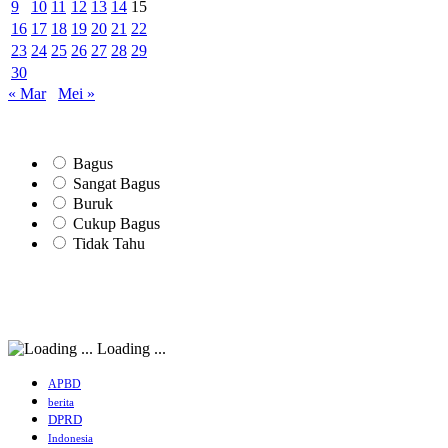
9
10
11
12
13
14
15
16
17
18
19
20
21
22
23
24
25
26
27
28
29
30
« Mar
Mei »
Bagus
Sangat Bagus
Buruk
Cukup Bagus
Tidak Tahu
Loading ...
APBD
berita
DPRD
Indonesia