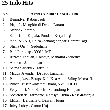
25 Indo Hits
No.
Artist (Album / Label) - Title
1
Bernadya -Rabun Jauh
2
Idgitaf - Mungkin di Depan Buram
3
StarBe - Inferno
4
Sal Priadi - Kepala, Pundak, Kerja Lagi
5
Ariel NOAH, Raisa - senang dengar suaramu lagi
6
Sheila On 7 - Sederhana
7
Paul Partohap - YOU+ME
8
Rizwan Fadilah, RnBoyz, Mahalini - seketika
9
Andien - Jatuh Pelan
10
Salma Salsabil - Hatchu!
11
Maudy Ayunda - Di Tepi Lamunan
12
Pamungkas - Berapa Kali Kita Akan Saling Memaafkan
13
Prince Husein -Internet Bilang Aku ADHD
14
Feby Putri, Noh Salleh - Senandung Harapan
15
Societeit de Harmonie, Natasya Elvira - Rasa-Rasanya
16
Idgitaf - Berusaha di Bawah Hujan
17
Juicy Luicy - Gurun Hujan