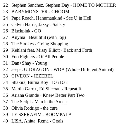
22
Stephen Sanchez, Stephen Day - HOME TO MOTHER
23
BABYMONSTER - CHOOM
24
Papa Roach, Hanumankind - See U in Hell
25
⁠Calvin Harris, Jazzy - Satisfy
26
Blackpink - GO
27
Anyma - Beautiful (with Joji)
28
The Strokes - Going Shopping
29
Kehlani feat. Missy Elliott - Back and Forth
30
Foo Fighters - Of All People
31
Dan+Shay - Young
32
aespa, G-DRAGON - WDA (Whole Different Animal)
33
GIVEON - JEZEBEL
34
Shakira, Burna Boy - Dai Dai
35
Martin Garrix, Ed Sheeran - Repeat It
36
Ariana Grande - Knew Better Part Two
37
The Script - Man in the Arena
38
Olivia Rodrigo - the cure
39
LE SSERAFIM - BOOMPALA
40
LISA, Anitta, Rema - Goals