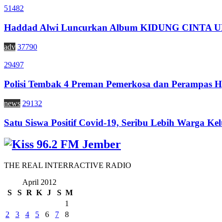
51482
Haddad Alwi Luncurkan Album KIDUNG CINTA
adv
37790
29497
Polisi Tembak 4 Preman Pemerkosa dan Perampas H
news
29132
Satu Siswa Positif Covid-19, Seribu Lebih Warga Kel
THE REAL INTERRACTIVE RADIO
April 2012
S
S
R
K
J
S
M
1
2
3
4
5
6
7
8