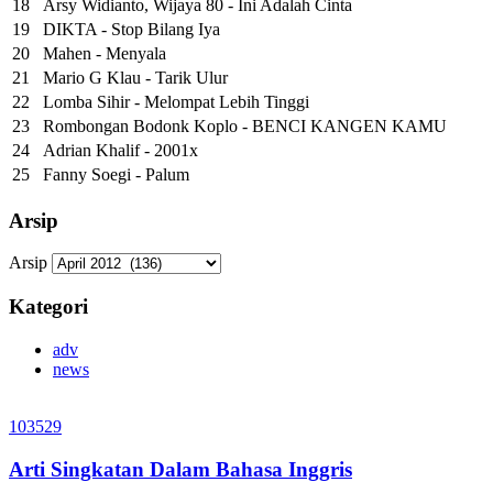
18
Arsy Widianto, Wijaya 80 - Ini Adalah Cinta
19
DIKTA - Stop Bilang Iya
20
Mahen - Menyala
21
Mario G Klau - Tarik Ulur
22
Lomba Sihir - Melompat Lebih Tinggi
23
Rombongan Bodonk Koplo - BENCI KANGEN KAMU
24
Adrian Khalif - 2001x
25
Fanny Soegi - Palum
Arsip
Arsip
Kategori
adv
news
103529
Arti Singkatan Dalam Bahasa Inggris