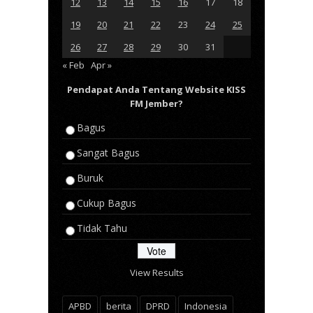
12
13
14
15
16
17
18
19
20
21
22
23
24
25
26
27
28
29
30
31
« Feb
Apr »
Pendapat Anda Tentang Website KISS
FM Jember?
Bagus
Sangat Bagus
Buruk
Cukup Bagus
Tidak Tahu
View Results
APBD
berita
DPRD
Indonesia