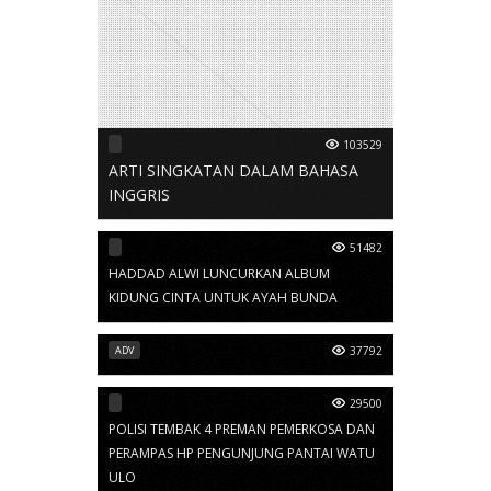
103529
ARTI SINGKATAN DALAM BAHASA
INGGRIS
51482
HADDAD ALWI LUNCURKAN ALBUM
KIDUNG CINTA UNTUK AYAH BUNDA
ADV
37792
29500
POLISI TEMBAK 4 PREMAN PEMERKOSA DAN
PERAMPAS HP PENGUNJUNG PANTAI WATU
ULO