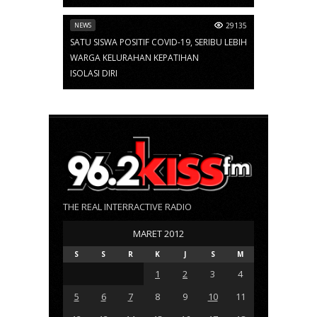
NEWS
29135
SATU SISWA POSITIF COVID-19, SERIBU LEBIH
WARGA KELURAHAN KEPATIHAN
ISOLASI DIRI
THE REAL INTERRACTIVE RADIO
MARET 2012
S
S
R
K
J
S
M
1
2
3
4
5
6
7
8
9
10
11