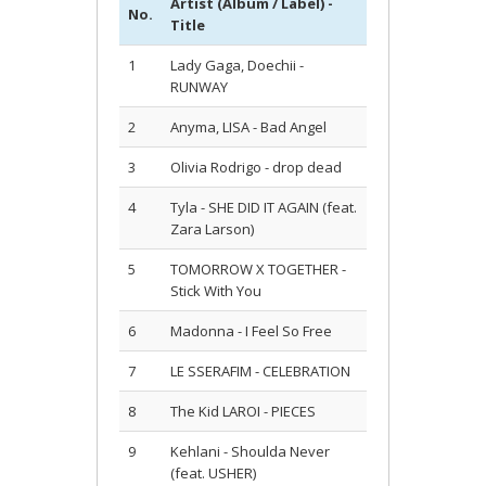
Artist (Album / Label) -
No.
Title
1
Lady Gaga, Doechii -
RUNWAY
2
Anyma, LISA - Bad Angel
3
Olivia Rodrigo - drop dead
4
Tyla - SHE DID IT AGAIN (feat.
Zara Larson)
5
TOMORROW X TOGETHER -
Stick With You
6
Madonna - I Feel So Free
7
LE SSERAFIM - CELEBRATION
8
The Kid LAROI - PIECES
9
Kehlani - Shoulda Never
(feat. USHER)