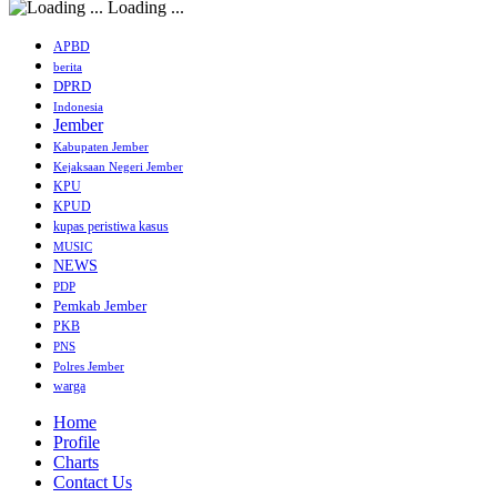
Loading ...
APBD
berita
DPRD
Indonesia
Jember
Kabupaten Jember
Kejaksaan Negeri Jember
KPU
KPUD
kupas peristiwa kasus
MUSIC
NEWS
PDP
Pemkab Jember
PKB
PNS
Polres Jember
warga
Home
Profile
Charts
Contact Us