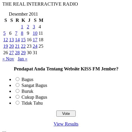
THE REAL INTERRACTIVE RADIO
Desember 2011
S
S
R
K
J
S
M
1
2
3
4
5
6
7
8
9
10
11
12
13
14
15
16
17
18
19
20
21
22
23
24
25
26
27
28
29
30
31
« Nov
Jan »
Pendapat Anda Tentang Website KISS FM Jember?
Bagus
Sangat Bagus
Buruk
Cukup Bagus
Tidak Tahu
View Results