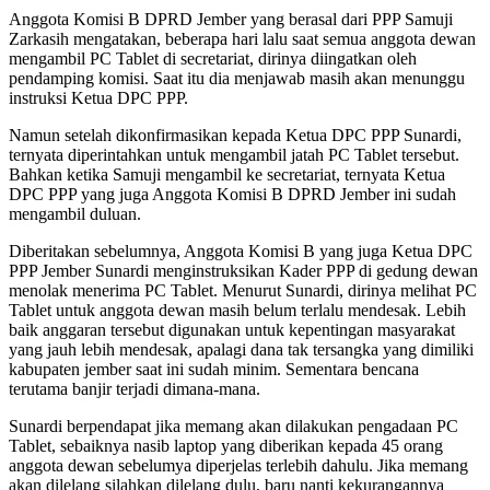
Anggota Komisi B DPRD Jember yang berasal dari PPP Samuji
Zarkasih mengatakan, beberapa hari lalu saat semua anggota dewan
mengambil PC Tablet di secretariat, dirinya diingatkan oleh
pendamping komisi. Saat itu dia menjawab masih akan menunggu
instruksi Ketua DPC PPP.
Namun setelah dikonfirmasikan kepada Ketua DPC PPP Sunardi,
ternyata diperintahkan untuk mengambil jatah PC Tablet tersebut.
Bahkan ketika Samuji mengambil ke secretariat, ternyata Ketua
DPC PPP yang juga Anggota Komisi B DPRD Jember ini sudah
mengambil duluan.
Diberitakan sebelumnya, Anggota Komisi B yang juga Ketua DPC
PPP Jember Sunardi menginstruksikan Kader PPP di gedung dewan
menolak menerima PC Tablet. Menurut Sunardi, dirinya melihat PC
Tablet untuk anggota dewan masih belum terlalu mendesak. Lebih
baik anggaran tersebut digunakan untuk kepentingan masyarakat
yang jauh lebih mendesak, apalagi dana tak tersangka yang dimiliki
kabupaten jember saat ini sudah minim. Sementara bencana
terutama banjir terjadi dimana-mana.
Sunardi berpendapat jika memang akan dilakukan pengadaan PC
Tablet, sebaiknya nasib laptop yang diberikan kepada 45 orang
anggota dewan sebelumya diperjelas terlebih dahulu. Jika memang
akan dilelang silahkan dilelang dulu, baru nanti kekurangannya