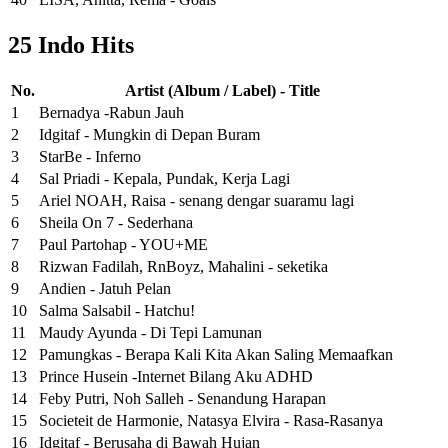
25 Indo Hits
No.
Artist (Album / Label) - Title
1
Bernadya -Rabun Jauh
2
Idgitaf - Mungkin di Depan Buram
3
StarBe - Inferno
4
Sal Priadi - Kepala, Pundak, Kerja Lagi
5
Ariel NOAH, Raisa - senang dengar suaramu lagi
6
Sheila On 7 - Sederhana
7
Paul Partohap - YOU+ME
8
Rizwan Fadilah, RnBoyz, Mahalini - seketika
9
Andien - Jatuh Pelan
10
Salma Salsabil - Hatchu!
11
Maudy Ayunda - Di Tepi Lamunan
12
Pamungkas - Berapa Kali Kita Akan Saling Memaafkan
13
Prince Husein -Internet Bilang Aku ADHD
14
Feby Putri, Noh Salleh - Senandung Harapan
15
Societeit de Harmonie, Natasya Elvira - Rasa-Rasanya
16
Idgitaf - Berusaha di Bawah Hujan