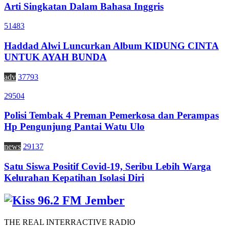
Arti Singkatan Dalam Bahasa Inggris
51483
Haddad Alwi Luncurkan Album KIDUNG CINTA
UNTUK AYAH BUNDA
adv
37793
29504
Polisi Tembak 4 Preman Pemerkosa dan Perampas
Hp Pengunjung Pantai Watu Ulo
news
29137
Satu Siswa Positif Covid-19, Seribu Lebih Warga
Kelurahan Kepatihan Isolasi Diri
THE REAL INTERRACTIVE RADIO