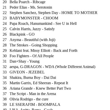
20
Bella Poarch - Ribcage
21
Peder Elias - Ms. Serotonin
22
Stephen Sanchez, Stephen Day - HOME TO MOTHER
23
BABYMONSTER - CHOOM
24
Papa Roach, Hanumankind - See U in Hell
25
⁠Calvin Harris, Jazzy - Satisfy
26
Blackpink - GO
27
Anyma - Beautiful (with Joji)
28
The Strokes - Going Shopping
29
Kehlani feat. Missy Elliott - Back and Forth
30
Foo Fighters - Of All People
31
Dan+Shay - Young
32
aespa, G-DRAGON - WDA (Whole Different Animal)
33
GIVEON - JEZEBEL
34
Shakira, Burna Boy - Dai Dai
35
Martin Garrix, Ed Sheeran - Repeat It
36
Ariana Grande - Knew Better Part Two
37
The Script - Man in the Arena
38
Olivia Rodrigo - the cure
39
LE SSERAFIM - BOOMPALA
40
LISA, Anitta, Rema - Goals