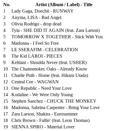
No.
Artist (Album / Label) - Title
1
Lady Gaga, Doechii - RUNWAY
2
Anyma, LISA - Bad Angel
3
Olivia Rodrigo - drop dead
4
Tyla - SHE DID IT AGAIN (feat. Zara Larson)
5
TOMORROW X TOGETHER - Stick With You
6
Madonna - I Feel So Free
7
LE SSERAFIM - CELEBRATION
8
The Kid LAROI - PIECES
9
Kehlani - Shoulda Never (feat. USHER)
10
The Chainsmoker, Oaks - Already Know
11
Charlie Puth - Home (feat. Hikaru Utada)
12
Central Cee - WAGWAN
13
One Republic - Need Your Love
14
Kodaline - We Were Only Young
15
Stephen Sanchez - CHUCK THE MONKEY
16
Madonna, Sabrina Carpenter - Bring Your Love
17
Zara Larson, Shakira - Eurosummer
18
Chris Brown - Fallin' (feat. Leon Thomas)
19
SIENNA SPIRO - Material Lover