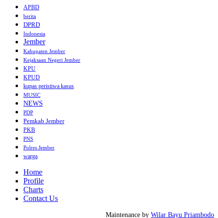
APBD
berita
DPRD
Indonesia
Jember
Kabupaten Jember
Kejaksaan Negeri Jember
KPU
KPUD
kupas peristiwa kasus
MUSIC
NEWS
PDP
Pemkab Jember
PKB
PNS
Polres Jember
warga
Home
Profile
Charts
Contact Us
Maintenance by
Wilar Bayu Priambodo