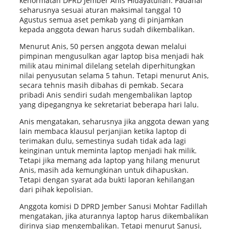
kehormatan DPRD Jember Anis Hidayatullah. Padahal
seharusnya sesuai aturan maksimal tanggal 10
Agustus semua aset pemkab yang di pinjamkan
kepada anggota dewan harus sudah dikembalikan.
Menurut Anis, 50 persen anggota dewan melalui
pimpinan mengusulkan agar laptop bisa menjadi hak
milik atau minimal dilelang setelah diperhitungkan
nilai penyusutan selama 5 tahun. Tetapi menurut Anis,
secara tehnis masih dibahas di pemkab. Secara
pribadi Anis sendiri sudah mengembalikan laptop
yang dipegangnya ke sekretariat beberapa hari lalu.
Anis mengatakan, seharusnya jika anggota dewan yang
lain membaca klausul perjanjian ketika laptop di
terimakan dulu, semestinya sudah tidak ada lagi
keinginan untuk meminta laptop menjadi hak milik.
Tetapi jika memang ada laptop yang hilang menurut
Anis, masih ada kemungkinan untuk dihapuskan.
Tetapi dengan syarat ada bukti laporan kehilangan
dari pihak kepolisian.
Anggota komisi D DPRD Jember Sanusi Mohtar Fadillah
mengatakan, jika aturannya laptop harus dikembalikan
dirinya siap mengembalikan. Tetapi menurut Sanusi,