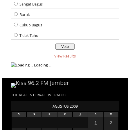
Sangat Bagus
Buruk
Cukup Bagus
Tidak Tahu
View Results
Loading ...
THE REAL INTERRACTIVE RADIO
AGUSTUS 2009
S
S
R
K
J
S
M
1
2