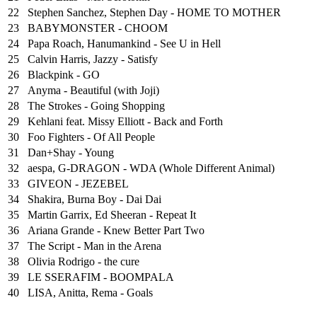
22
Stephen Sanchez, Stephen Day - HOME TO MOTHER
23
BABYMONSTER - CHOOM
24
Papa Roach, Hanumankind - See U in Hell
25
⁠Calvin Harris, Jazzy - Satisfy
26
Blackpink - GO
27
Anyma - Beautiful (with Joji)
28
The Strokes - Going Shopping
29
Kehlani feat. Missy Elliott - Back and Forth
30
Foo Fighters - Of All People
31
Dan+Shay - Young
32
aespa, G-DRAGON - WDA (Whole Different Animal)
33
GIVEON - JEZEBEL
34
Shakira, Burna Boy - Dai Dai
35
Martin Garrix, Ed Sheeran - Repeat It
36
Ariana Grande - Knew Better Part Two
37
The Script - Man in the Arena
38
Olivia Rodrigo - the cure
39
LE SSERAFIM - BOOMPALA
40
LISA, Anitta, Rema - Goals