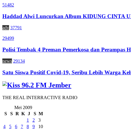
51482
Haddad Alwi Luncurkan Album KIDUNG CINTA
adv
37791
29499
Polisi Tembak 4 Preman Pemerkosa dan Perampas H
news
29134
Satu Siswa Positif Covid-19, Seribu Lebih Warga Kel
THE REAL INTERRACTIVE RADIO
Mei 2009
S
S
R
K
J
S
M
1
2
3
4
5
6
7
8
9
10