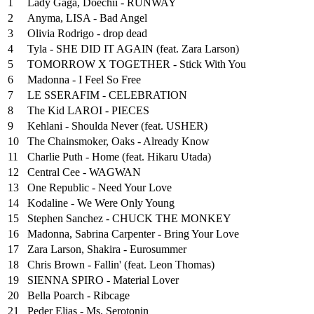
1
Lady Gaga, Doechii - RUNWAY
2
Anyma, LISA - Bad Angel
3
Olivia Rodrigo - drop dead
4
Tyla - SHE DID IT AGAIN (feat. Zara Larson)
5
TOMORROW X TOGETHER - Stick With You
6
Madonna - I Feel So Free
7
LE SSERAFIM - CELEBRATION
8
The Kid LAROI - PIECES
9
Kehlani - Shoulda Never (feat. USHER)
10
The Chainsmoker, Oaks - Already Know
11
Charlie Puth - Home (feat. Hikaru Utada)
12
Central Cee - WAGWAN
13
One Republic - Need Your Love
14
Kodaline - We Were Only Young
15
Stephen Sanchez - CHUCK THE MONKEY
16
Madonna, Sabrina Carpenter - Bring Your Love
17
Zara Larson, Shakira - Eurosummer
18
Chris Brown - Fallin' (feat. Leon Thomas)
19
SIENNA SPIRO - Material Lover
20
Bella Poarch - Ribcage
21
Peder Elias - Ms. Serotonin