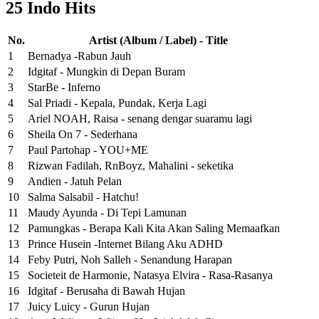
25 Indo Hits
No.
Artist (Album / Label) - Title
1
Bernadya -Rabun Jauh
2
Idgitaf - Mungkin di Depan Buram
3
StarBe - Inferno
4
Sal Priadi - Kepala, Pundak, Kerja Lagi
5
Ariel NOAH, Raisa - senang dengar suaramu lagi
6
Sheila On 7 - Sederhana
7
Paul Partohap - YOU+ME
8
Rizwan Fadilah, RnBoyz, Mahalini - seketika
9
Andien - Jatuh Pelan
10
Salma Salsabil - Hatchu!
11
Maudy Ayunda - Di Tepi Lamunan
12
Pamungkas - Berapa Kali Kita Akan Saling Memaafkan
13
Prince Husein -Internet Bilang Aku ADHD
14
Feby Putri, Noh Salleh - Senandung Harapan
15
Societeit de Harmonie, Natasya Elvira - Rasa-Rasanya
16
Idgitaf - Berusaha di Bawah Hujan
17
Juicy Luicy - Gurun Hujan