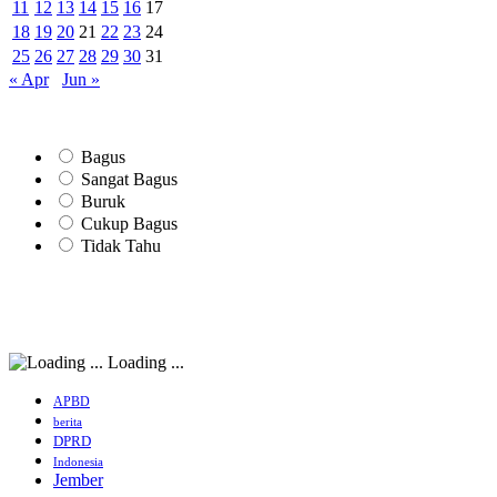
11
12
13
14
15
16
17
18
19
20
21
22
23
24
25
26
27
28
29
30
31
« Apr
Jun »
Bagus
Sangat Bagus
Buruk
Cukup Bagus
Tidak Tahu
Loading ...
APBD
berita
DPRD
Indonesia
Jember