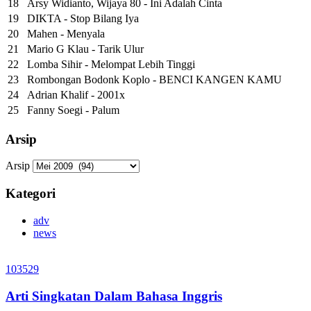
18
Arsy Widianto, Wijaya 80 - Ini Adalah Cinta
19
DIKTA - Stop Bilang Iya
20
Mahen - Menyala
21
Mario G Klau - Tarik Ulur
22
Lomba Sihir - Melompat Lebih Tinggi
23
Rombongan Bodonk Koplo - BENCI KANGEN KAMU
24
Adrian Khalif - 2001x
25
Fanny Soegi - Palum
Arsip
Arsip
Kategori
adv
news
103529
Arti Singkatan Dalam Bahasa Inggris